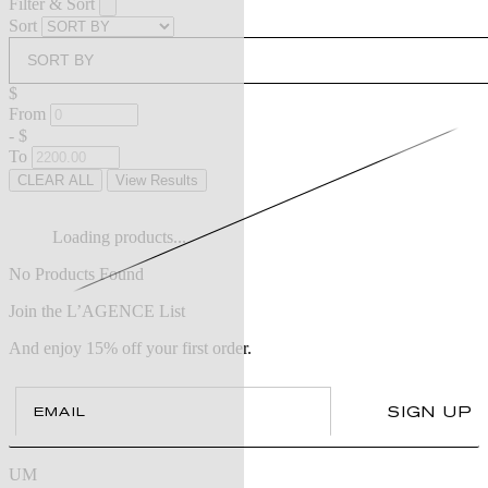
Filter & Sort
Sort
SORT BY
$
From
-
$
To
CLEAR ALL
View Results
Loading products...
No Products Found
Join the L’AGENCE List
And enjoy 15% off your first order.
Email
SIGN UP
UM