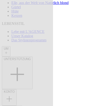
Elle, aus der Welt von Natürlich blond
Gürtel
Hüte
Kerzen
LEBENSSTIL
Lebe mit L'AGENCE
Unser Katalog
Das Stylistenprogramm
UM
UNTERSTÜTZUNG
KONTO