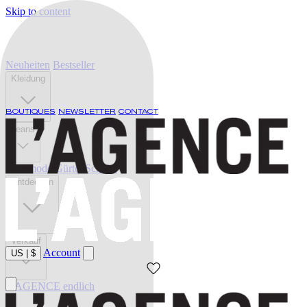
Skip to content
Neuheiten
Bestseller
Kleidung
BOUTIQUES
NEWSLETTER
CONTACT
Jeans
Bademode
Gürtel
Schuhe
Entdecken
Verkauf
Account
US
|
$
L'AGENCE endlich