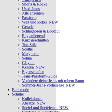
Shorts & Röcke
Used Jeans
Alle anzeigen
Passform
Weit und locker
NEW
Gerade
Schlaghosen & Bootcut
Eng anliegend
Kurz geschnitten
Top-Stile
Scottie
Marguerite
Selma
Clayton
Kendra
NEW
Eigenschaften
Jeans-Passform-Guide
Verändere deine Jeans mit rohem Saum
Sommer-Jeans-Vorhersage
NEW
Bademode
Schuhe
Kollektionen
Absätze
NEW
Stiefel und Stiefeletten
NEW