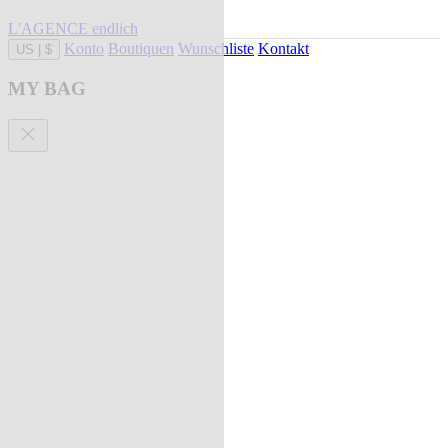
L'AGENCE endlich
Konto
Boutiquen
Wunschliste
Kontakt
US
|
$
MY BAG