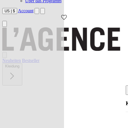
Über das Programm
Account
US
|
$
Neuheiten
Bestseller
Kleidung