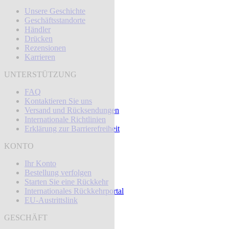
Unsere Geschichte
Geschäftsstandorte
Händler
Drücken
Rezensionen
Karrieren
UNTERSTÜTZUNG
FAQ
Kontaktieren Sie uns
Versand und Rücksendungen
Internationale Richtlinien
Erklärung zur Barrierefreiheit
KONTO
Ihr Konto
Bestellung verfolgen
Starten Sie eine Rückkehr
Internationales Rückkehrportal
EU-Austrittslink
GESCHÄFT