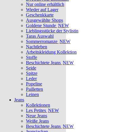
Nur online erhältlich
Wieder auf Lager
Geschenkkarte
Ausgewählte Shops
Goldene Stunde
NEW
Lieblingsstücke der Stylistin
Taras Auswahl
Sommerromanze
NEW
Nachtleben
Arbeitskleidung Kollektion
Stoffe
Beschichtete Jeans
NEW
Seide
Spitze
Leder
Popeline
Pailletten
Leinen
Jeans
Kollektionen
Les Petites
NEW
Neue Jeans
Weiße Jeans
Beschichtete Jeans
NEW
Jeansjacken