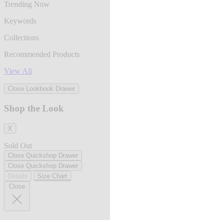
Trending Now
Keywords
Collections
Recommended Products
View All
Close Lookbook Drawer
Shop the Look
X
Sold Out
Close Quickshop Drawer
Close Quickshop Drawer
Details
Size Chart
Close