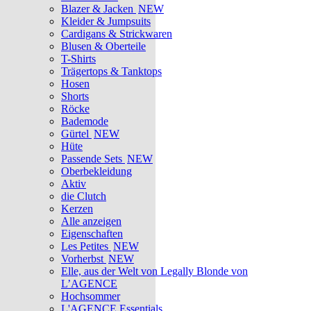
Blazer & Jacken
NEW
Kleider & Jumpsuits
Cardigans & Strickwaren
Blusen & Oberteile
T-Shirts
Trägertops & Tanktops
Hosen
Shorts
Röcke
Bademode
Gürtel
NEW
Hüte
Passende Sets
NEW
Oberbekleidung
Aktiv
die Clutch
Kerzen
Alle anzeigen
Eigenschaften
Les Petites
NEW
Vorherbst
NEW
Elle, aus der Welt von Legally Blonde von
L’AGENCE
Hochsommer
L'AGENCE Essentials