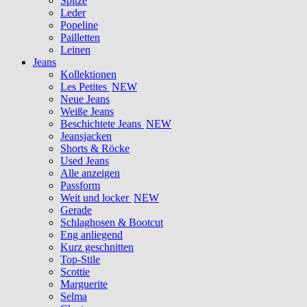
Spitze
Leder
Popeline
Pailletten
Leinen
Jeans
Kollektionen
Les Petites
NEW
Neue Jeans
Weiße Jeans
Beschichtete Jeans
NEW
Jeansjacken
Shorts & Röcke
Used Jeans
Alle anzeigen
Passform
Weit und locker
NEW
Gerade
Schlaghosen & Bootcut
Eng anliegend
Kurz geschnitten
Top-Stile
Scottie
Marguerite
Selma