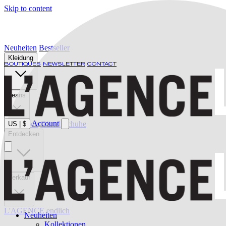
Skip to content
Neuheiten
Bestseller
Kleidung
BOUTIQUES
NEWSLETTER
CONTACT
Jeans
Account
Bademode
Gürtel
Schuhe
US
|
$
Entdecken
Verkauf
L'AGENCE endlich
Neuheiten
Kollektionen