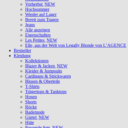
Vorherbst
NEW
Hochsommer
Wieder auf Lager
Bereit zum Tragen
Jeans
Alle anzeigen
Eigenschaften
Les Petites
NEW
Elle, aus der Welt von Legally Blonde von L’AGENCE
Bestseller
Kleidung
Kollektionen
Blazer & Jacken
NEW
Kleider & Jumpsuits
Cardigans & Strickwaren
Blusen & Oberteile
T-Shirts
Trägertops & Tanktops
Hosen
Shorts
Röcke
Bademode
Gürtel
NEW
Hüte
Passende Sets
NEW