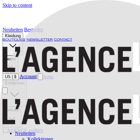
Skip to content
Neuheiten
Bestseller
Kleidung
BOUTIQUES
NEWSLETTER
CONTACT
Jeans
Account
Bademode
Gürtel
Schuhe
US
|
$
Entdecken
Verkauf
L'AGENCE endlich
Neuheiten
Kollektionen