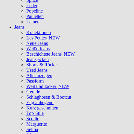
Spitze
Leder
Popeline
Pailletten
Leinen
Jeans
Kollektionen
Les Petites
NEW
Neue Jeans
Weiße Jeans
Beschichtete Jeans
NEW
Jeansjacken
Shorts & Röcke
Used Jeans
Alle anzeigen
Passform
Weit und locker
NEW
Gerade
Schlaghosen & Bootcut
Eng anliegend
Kurz geschnitten
Top-Stile
Scottie
Marguerite
Selma