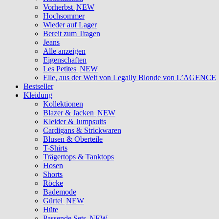
Vorherbst
NEW
Hochsommer
Wieder auf Lager
Bereit zum Tragen
Jeans
Alle anzeigen
Eigenschaften
Les Petites
NEW
Elle, aus der Welt von Legally Blonde von L’AGENCE
Bestseller
Kleidung
Kollektionen
Blazer & Jacken
NEW
Kleider & Jumpsuits
Cardigans & Strickwaren
Blusen & Oberteile
T-Shirts
Trägertops & Tanktops
Hosen
Shorts
Röcke
Bademode
Gürtel
NEW
Hüte
Passende Sets
NEW