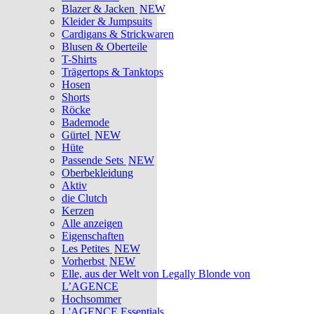
Blazer & Jacken
NEW
Kleider & Jumpsuits
Cardigans & Strickwaren
Blusen & Oberteile
T-Shirts
Trägertops & Tanktops
Hosen
Shorts
Röcke
Bademode
Gürtel
NEW
Hüte
Passende Sets
NEW
Oberbekleidung
Aktiv
die Clutch
Kerzen
Alle anzeigen
Eigenschaften
Les Petites
NEW
Vorherbst
NEW
Elle, aus der Welt von Legally Blonde von
L’AGENCE
Hochsommer
L'AGENCE Essentials