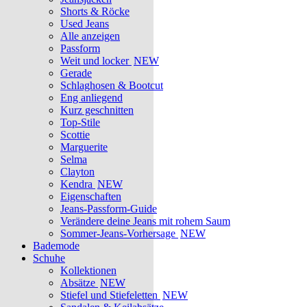
Shorts & Röcke
Used Jeans
Alle anzeigen
Passform
Weit und locker
NEW
Gerade
Schlaghosen & Bootcut
Eng anliegend
Kurz geschnitten
Top-Stile
Scottie
Marguerite
Selma
Clayton
Kendra
NEW
Eigenschaften
Jeans-Passform-Guide
Verändere deine Jeans mit rohem Saum
Sommer-Jeans-Vorhersage
NEW
Bademode
Schuhe
Kollektionen
Absätze
NEW
Stiefel und Stiefeletten
NEW