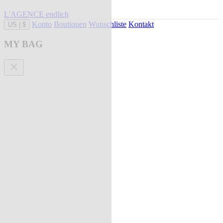
L'AGENCE endlich
Konto
Boutiquen
Wunschliste
Kontakt
US
|
$
MY BAG