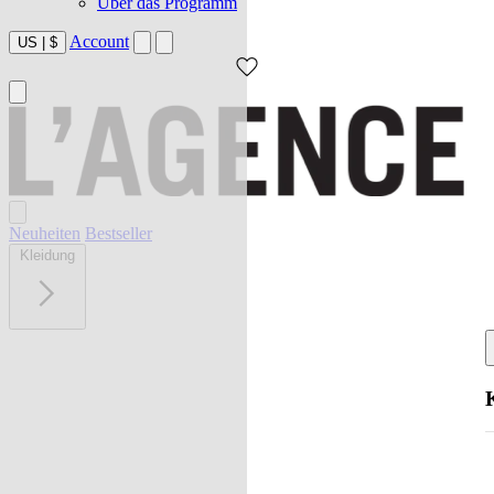
Über das Programm
Account
US
|
$
Neuheiten
Bestseller
Kleidung