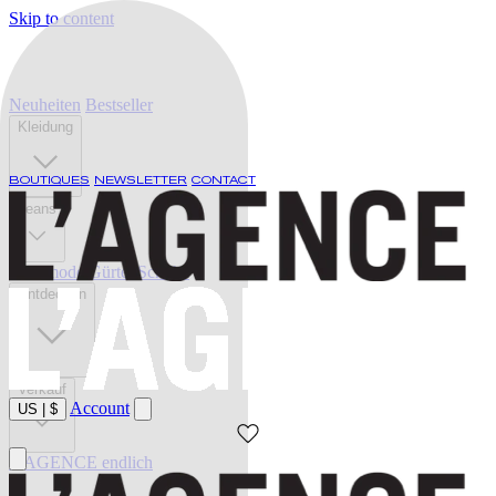
Skip to content
Neuheiten
Bestseller
Kleidung
BOUTIQUES
NEWSLETTER
CONTACT
Jeans
Bademode
Gürtel
Schuhe
Entdecken
Verkauf
Account
US
|
$
L'AGENCE endlich