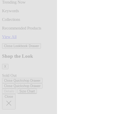
Trending Now
Keywords
Collections
Recommended Products
View All
Close Lookbook Drawer
Shop the Look
X
Sold Out
Close Quickshop Drawer
Close Quickshop Drawer
Details
Size Chart
Close