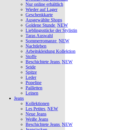
Nur online erhältlich
Wieder auf Lager
Geschenkkarte
Ausgewählte Shops
Goldene Stunde
NEW
Lieblingsstücke der Stylistin
Taras Auswahl
Sommerromanze
NEW
Nachtleben
Arbeitskleidung Kollektion
Stoffe
Beschichtete Jeans
NEW
Seide
Spitze
Leder
Popeline
Pailletten
Leinen
Jeans
Kollektionen
Les Petites
NEW
Neue Jeans
Weiße Jeans
Beschichtete Jeans
NEW
Jeansjacken