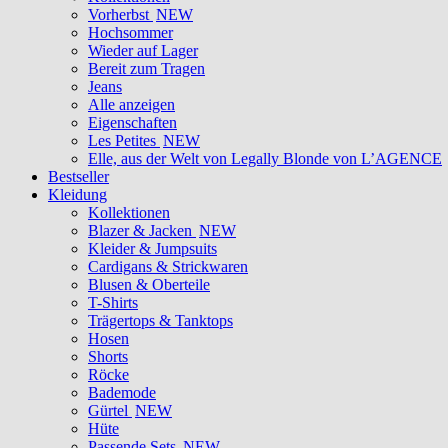
Vorherbst
NEW
Hochsommer
Wieder auf Lager
Bereit zum Tragen
Jeans
Alle anzeigen
Eigenschaften
Les Petites
NEW
Elle, aus der Welt von Legally Blonde von L’AGENCE
Bestseller
Kleidung
Kollektionen
Blazer & Jacken
NEW
Kleider & Jumpsuits
Cardigans & Strickwaren
Blusen & Oberteile
T-Shirts
Trägertops & Tanktops
Hosen
Shorts
Röcke
Bademode
Gürtel
NEW
Hüte
Passende Sets
NEW