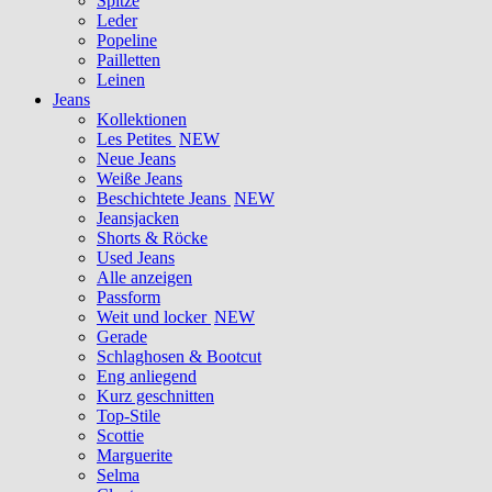
Spitze
Leder
Popeline
Pailletten
Leinen
Jeans
Kollektionen
Les Petites
NEW
Neue Jeans
Weiße Jeans
Beschichtete Jeans
NEW
Jeansjacken
Shorts & Röcke
Used Jeans
Alle anzeigen
Passform
Weit und locker
NEW
Gerade
Schlaghosen & Bootcut
Eng anliegend
Kurz geschnitten
Top-Stile
Scottie
Marguerite
Selma