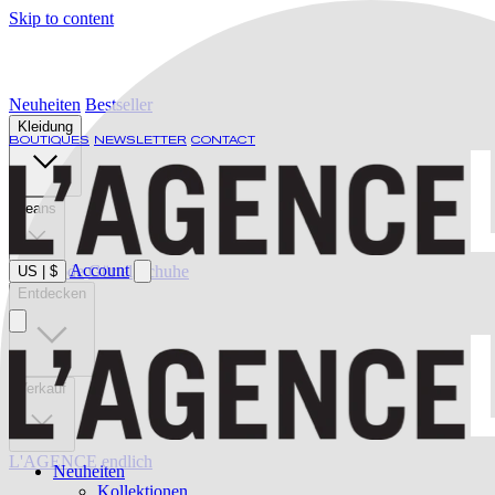
Skip to content
Neuheiten
Bestseller
Kleidung
BOUTIQUES
NEWSLETTER
CONTACT
Jeans
Account
Bademode
Gürtel
Schuhe
US
|
$
Entdecken
Verkauf
L'AGENCE endlich
Neuheiten
Kollektionen