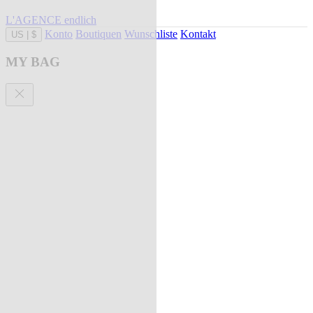
L'AGENCE endlich
Konto
Boutiquen
Wunschliste
Kontakt
US
|
$
MY BAG