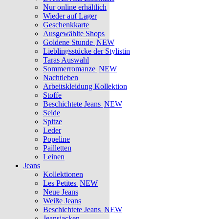
Nur online erhältlich
Wieder auf Lager
Geschenkkarte
Ausgewählte Shops
Goldene Stunde
NEW
Lieblingsstücke der Stylistin
Taras Auswahl
Sommerromanze
NEW
Nachtleben
Arbeitskleidung Kollektion
Stoffe
Beschichtete Jeans
NEW
Seide
Spitze
Leder
Popeline
Pailletten
Leinen
Jeans
Kollektionen
Les Petites
NEW
Neue Jeans
Weiße Jeans
Beschichtete Jeans
NEW
Jeansjacken