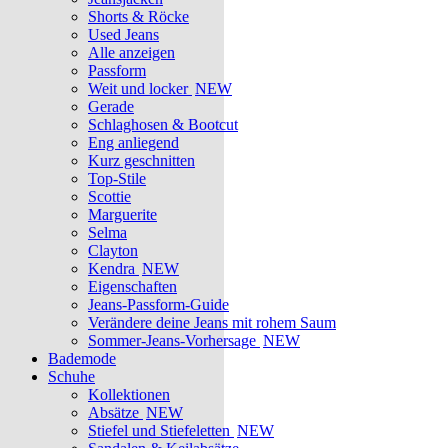
Shorts & Röcke
Used Jeans
Alle anzeigen
Passform
Weit und locker
NEW
Gerade
Schlaghosen & Bootcut
Eng anliegend
Kurz geschnitten
Top-Stile
Scottie
Marguerite
Selma
Clayton
Kendra
NEW
Eigenschaften
Jeans-Passform-Guide
Verändere deine Jeans mit rohem Saum
Sommer-Jeans-Vorhersage
NEW
Bademode
Schuhe
Kollektionen
Absätze
NEW
Stiefel und Stiefeletten
NEW