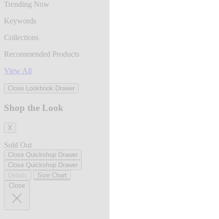
Trending Now
Keywords
Collections
Recommended Products
View All
Close Lookbook Drawer
Shop the Look
X
Sold Out
Close Quickshop Drawer
Close Quickshop Drawer
Details
Size Chart
Close