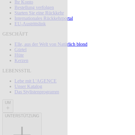
Ihr Konto
Bestellung verfolgen
Starten Sie eine Rückkehr
Internationales Rückkehrportal
EU-Austrittslink
GESCHÄFT
Elle, aus der Welt von Natürlich blond
Gürtel
Hüte
Kerzen
LEBENSSTIL
Lebe mit L'AGENCE
Unser Katalog
Das Stylistenprogramm
UM
UNTERSTÜTZUNG