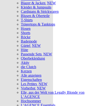
Blazer & Jacken
NEW
Kleider & Jumpsuits
Cardigans & Strickwaren
Blusen & Oberteile
T-Shirts
Trägertops & Tanktops
Hosen
Shorts
Röcke
Bademode
Gürtel
NEW
Hüte
Passende Sets
NEW
Oberbekleidung
Aktiv
die Clutch
Kerzen
Alle anzeigen
Eigenschaften
Les Petites
NEW
Vorherbst
NEW
Elle, aus der Welt von Legally Blonde von
L’AGENCE
Hochsommer
L'AGENCE Essentials