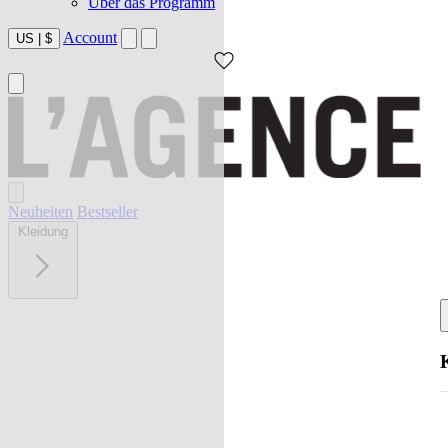
Über das Programm
Account
US
|
$
Neuheiten
Bestseller
Kleidung