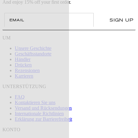
And enjoy 15% off your first order.
Email
SIGN UP
UM
Unsere Geschichte
Geschäftsstandorte
Händler
Drücken
Rezensionen
Karrieren
UNTERSTÜTZUNG
FAQ
Kontaktieren Sie uns
Versand und Rücksendungen
Internationale Richtlinien
Erklärung zur Barrierefreiheit
KONTO