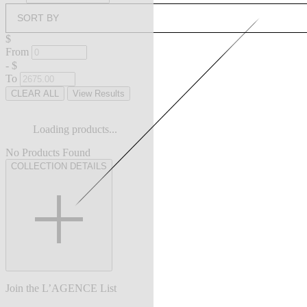
SORT BY
$
From
-
$
To
CLEAR ALL
View Results
Loading products...
No Products Found
COLLECTION DETAILS
Join the L’AGENCE List