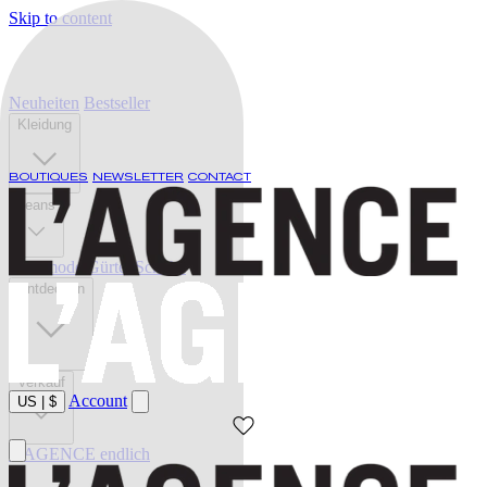
Skip to content
Neuheiten
Bestseller
Kleidung
BOUTIQUES
NEWSLETTER
CONTACT
Jeans
Bademode
Gürtel
Schuhe
Entdecken
Verkauf
Account
US
|
$
L'AGENCE endlich