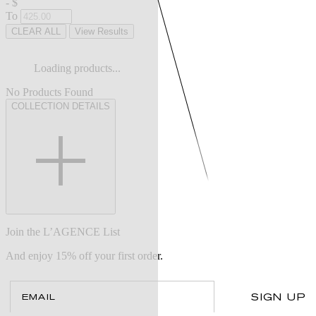
-
$
To
CLEAR ALL
View Results
Loading products...
No Products Found
COLLECTION DETAILS
Join the L’AGENCE List
And enjoy 15% off your first order.
Email
SIGN UP