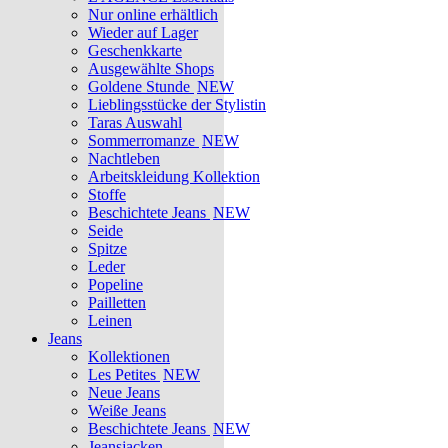
Nur online erhältlich
Wieder auf Lager
Geschenkkarte
Ausgewählte Shops
Goldene Stunde
NEW
Lieblingsstücke der Stylistin
Taras Auswahl
Sommerromanze
NEW
Nachtleben
Arbeitskleidung Kollektion
Stoffe
Beschichtete Jeans
NEW
Seide
Spitze
Leder
Popeline
Pailletten
Leinen
Jeans
Kollektionen
Les Petites
NEW
Neue Jeans
Weiße Jeans
Beschichtete Jeans
NEW
Jeansjacken