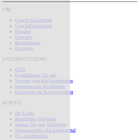
UM
Unsere Geschichte
Geschäftsstandorte
Händler
Drücken
Rezensionen
Karrieren
UNTERSTÜTZUNG
FAQ
Kontaktieren Sie uns
Versand und Rücksendungen
Internationale Richtlinien
Erklärung zur Barrierefreiheit
KONTO
Ihr Konto
Bestellung verfolgen
Starten Sie eine Rückkehr
Internationales Rückkehrportal
EU-Austrittslink