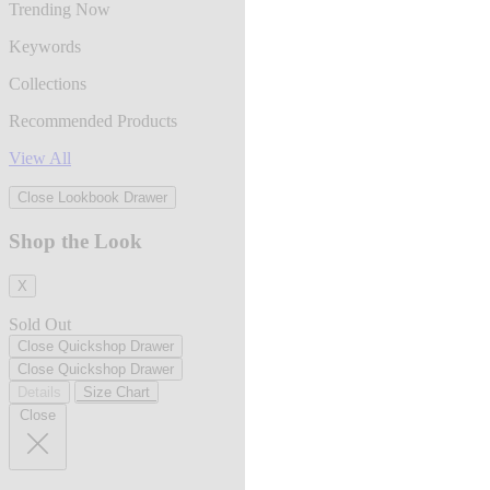
Trending Now
Keywords
Collections
Recommended Products
View All
Close Lookbook Drawer
Shop the Look
X
Sold Out
Close Quickshop Drawer
Close Quickshop Drawer
Details
Size Chart
Close