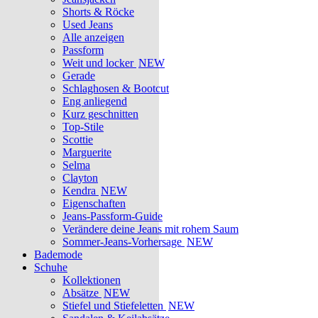
Shorts & Röcke
Used Jeans
Alle anzeigen
Passform
Weit und locker
NEW
Gerade
Schlaghosen & Bootcut
Eng anliegend
Kurz geschnitten
Top-Stile
Scottie
Marguerite
Selma
Clayton
Kendra
NEW
Eigenschaften
Jeans-Passform-Guide
Verändere deine Jeans mit rohem Saum
Sommer-Jeans-Vorhersage
NEW
Bademode
Schuhe
Kollektionen
Absätze
NEW
Stiefel und Stiefeletten
NEW