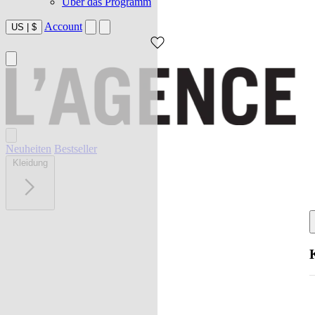
Über das Programm
Account
US
|
$
Neuheiten
Bestseller
Kleidung