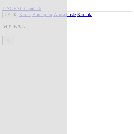
L'AGENCE endlich
Konto
Boutiquen
Wunschliste
Kontakt
US
|
$
MY BAG