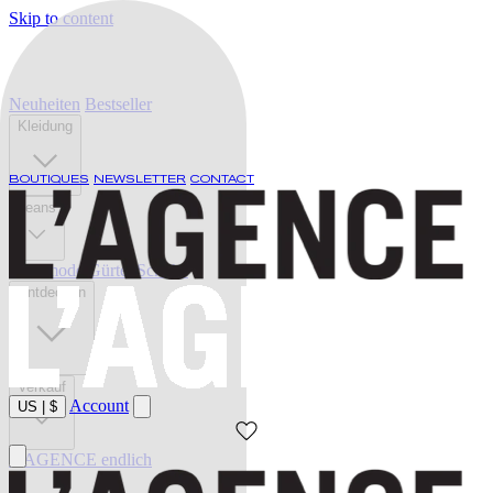
Skip to content
Neuheiten
Bestseller
Kleidung
BOUTIQUES
NEWSLETTER
CONTACT
Jeans
Bademode
Gürtel
Schuhe
Entdecken
Verkauf
Account
US
|
$
L'AGENCE endlich