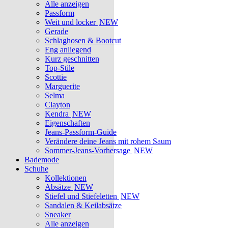
Alle anzeigen
Passform
Weit und locker
NEW
Gerade
Schlaghosen & Bootcut
Eng anliegend
Kurz geschnitten
Top-Stile
Scottie
Marguerite
Selma
Clayton
Kendra
NEW
Eigenschaften
Jeans-Passform-Guide
Verändere deine Jeans mit rohem Saum
Sommer-Jeans-Vorhersage
NEW
Bademode
Schuhe
Kollektionen
Absätze
NEW
Stiefel und Stiefeletten
NEW
Sandalen & Keilabsätze
Sneaker
Alle anzeigen