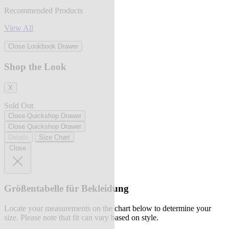
Recommended Products
View All
Close Lookbook Drawer
Shop the Look
X
Sold Out
Close Quickshop Drawer
Close Quickshop Drawer
Details
Size Chart
Close
Größentabelle für Bekleidung
Locate your measurements on the chart below to determine your
size. Please note that fit can vary based on style.