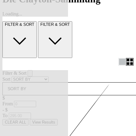
Loading...
FILTER & SORT
FILTER & SORT
Filter & Sort
Sort
SORT BY
$
From
-
$
To
CLEAR ALL
View Results