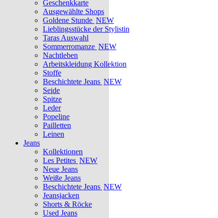
Geschenkkarte
Ausgewählte Shops
Goldene Stunde
NEW
Lieblingsstücke der Stylistin
Taras Auswahl
Sommerromanze
NEW
Nachtleben
Arbeitskleidung Kollektion
Stoffe
Beschichtete Jeans
NEW
Seide
Spitze
Leder
Popeline
Pailletten
Leinen
Jeans
Kollektionen
Les Petites
NEW
Neue Jeans
Weiße Jeans
Beschichtete Jeans
NEW
Jeansjacken
Shorts & Röcke
Used Jeans