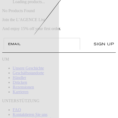
Loading products...
No Products Found
Join the L’AGENCE List
And enjoy 15% off your first order.
Email
SIGN UP
UM
Unsere Geschichte
Geschäftsstandorte
Händler
Drücken
Rezensionen
Karrieren
UNTERSTÜTZUNG
FAQ
Kontaktieren Sie uns