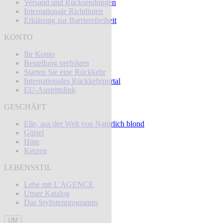
Versand und Rücksendungen
Internationale Richtlinien
Erklärung zur Barrierefreiheit
KONTO
Ihr Konto
Bestellung verfolgen
Starten Sie eine Rückkehr
Internationales Rückkehrportal
EU-Austrittslink
GESCHÄFT
Elle, aus der Welt von Natürlich blond
Gürtel
Hüte
Kerzen
LEBENSSTIL
Lebe mit L'AGENCE
Unser Katalog
Das Stylistenprogramm
UM