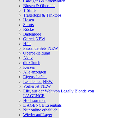
Cardigans & Strickwaren
Blusen & Oberteile
T-Shirts
Trägertops & Tanktops
Hosen
Shorts
Röcke
Bademode
Gürtel
NEW
Hüte
Passende Sets
NEW
Oberbekleidung
Aktiv
die Clutch
Kerzen
Alle anzeigen
Eigenschaften
Les Petites
NEW
Vorherbst
NEW
Elle, aus der Welt von Legally Blonde von
L’AGENCE
Hochsommer
L'AGENCE Essentials
Nur online erhältlich
Wieder auf Lager