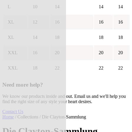
L
10
14
14
14
XL
12
16
16
16
XL
14
18
18
18
XXL
16
20
20
20
XXL
18
22
22
22
Need more help?
We know our products inside and out. Email us and we'll help you
find the right size of any style your heart desires.
Contact Us
Home
/
Collections
/ Die Clayton-Sammlung
Die Clayton-Sammlung