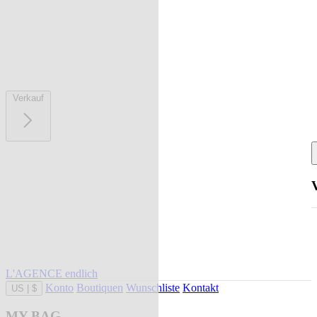
Verkauf
L'AGENCE endlich
Konto
Boutiquen
Wunschliste
Kontakt
US
|
$
MY BAG