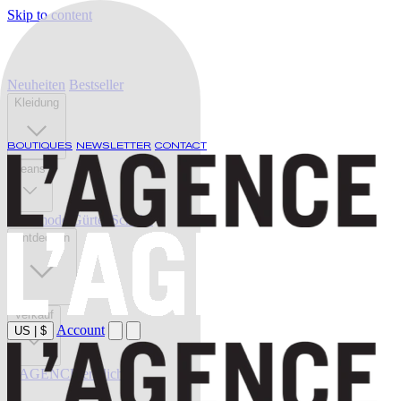
Skip to content
Neuheiten
Bestseller
Kleidung
BOUTIQUES
NEWSLETTER
CONTACT
Jeans
Bademode
Gürtel
Schuhe
Entdecken
Verkauf
Account
US
|
$
L'AGENCE endlich