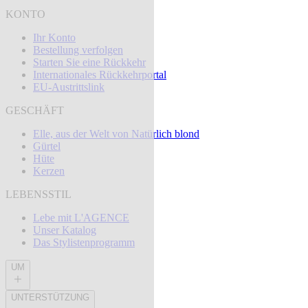
KONTO
Ihr Konto
Bestellung verfolgen
Starten Sie eine Rückkehr
Internationales Rückkehrportal
EU-Austrittslink
GESCHÄFT
Elle, aus der Welt von Natürlich blond
Gürtel
Hüte
Kerzen
LEBENSSTIL
Lebe mit L'AGENCE
Unser Katalog
Das Stylistenprogramm
UM
UNTERSTÜTZUNG