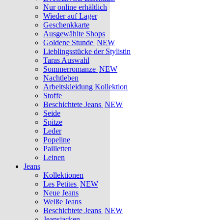
Nur online erhältlich
Wieder auf Lager
Geschenkkarte
Ausgewählte Shops
Goldene Stunde
NEW
Lieblingsstücke der Stylistin
Taras Auswahl
Sommerromanze
NEW
Nachtleben
Arbeitskleidung Kollektion
Stoffe
Beschichtete Jeans
NEW
Seide
Spitze
Leder
Popeline
Pailletten
Leinen
Jeans
Kollektionen
Les Petites
NEW
Neue Jeans
Weiße Jeans
Beschichtete Jeans
NEW
Jeansjacken