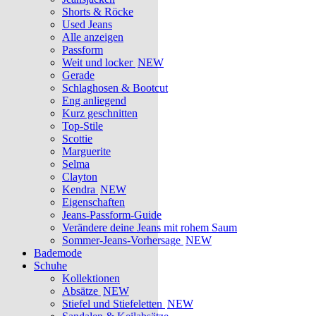
Shorts & Röcke
Used Jeans
Alle anzeigen
Passform
Weit und locker
NEW
Gerade
Schlaghosen & Bootcut
Eng anliegend
Kurz geschnitten
Top-Stile
Scottie
Marguerite
Selma
Clayton
Kendra
NEW
Eigenschaften
Jeans-Passform-Guide
Verändere deine Jeans mit rohem Saum
Sommer-Jeans-Vorhersage
NEW
Bademode
Schuhe
Kollektionen
Absätze
NEW
Stiefel und Stiefeletten
NEW