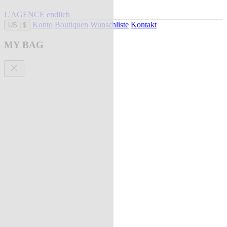
L'AGENCE endlich
Konto
Boutiquen
Wunschliste
Kontakt
US
|
$
MY BAG