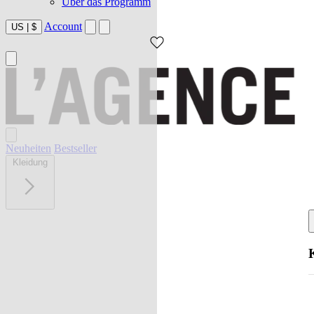
Über das Programm
Account
US
|
$
Neuheiten
Bestseller
Kleidung