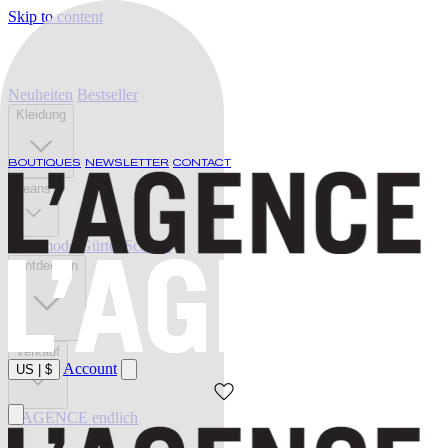
Skip to content
Neuheiten
Bestseller
Kleidung
BOUTIQUES
NEWSLETTER
CONTACT
Jeans
Bademode
Gürtel
Schuhe
Entdecken
Verkauf
Account
US
|
$
L'AGENCE endlich