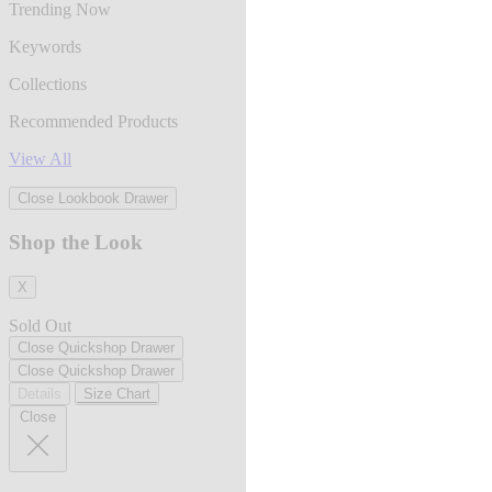
Trending Now
Keywords
Collections
Recommended Products
View All
Close Lookbook Drawer
Shop the Look
X
Sold Out
Close Quickshop Drawer
Close Quickshop Drawer
Details
Size Chart
Close