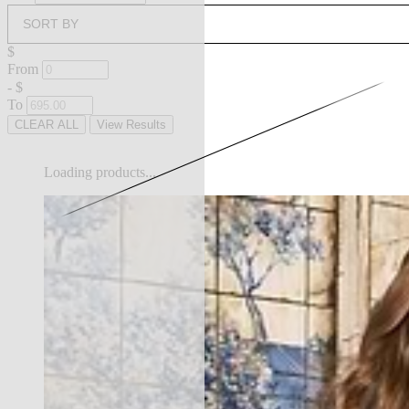
SORT BY
$
From
-
$
To
CLEAR ALL
View Results
Loading products...