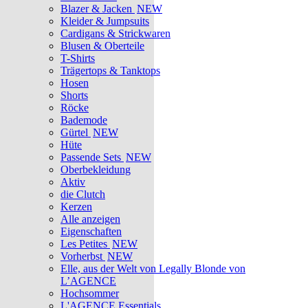
Blazer & Jacken
NEW
Kleider & Jumpsuits
Cardigans & Strickwaren
Blusen & Oberteile
T-Shirts
Trägertops & Tanktops
Hosen
Shorts
Röcke
Bademode
Gürtel
NEW
Hüte
Passende Sets
NEW
Oberbekleidung
Aktiv
die Clutch
Kerzen
Alle anzeigen
Eigenschaften
Les Petites
NEW
Vorherbst
NEW
Elle, aus der Welt von Legally Blonde von
L’AGENCE
Hochsommer
L'AGENCE Essentials