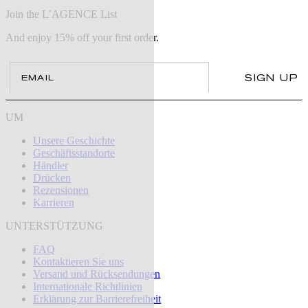
Join the L’AGENCE List
And enjoy 15% off your first order.
Email
SIGN UP
UM
Unsere Geschichte
Geschäftsstandorte
Händler
Drücken
Rezensionen
Karrieren
UNTERSTÜTZUNG
FAQ
Kontaktieren Sie uns
Versand und Rücksendungen
Internationale Richtlinien
Erklärung zur Barrierefreiheit