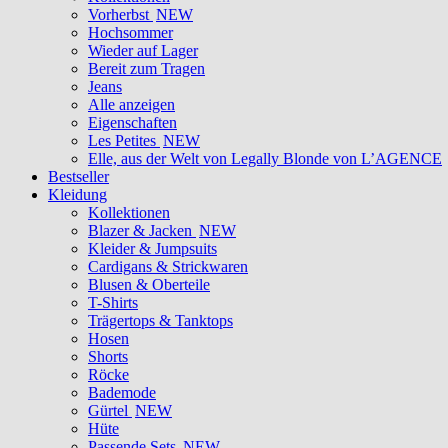
Vorherbst
NEW
Hochsommer
Wieder auf Lager
Bereit zum Tragen
Jeans
Alle anzeigen
Eigenschaften
Les Petites
NEW
Elle, aus der Welt von Legally Blonde von L’AGENCE
Bestseller
Kleidung
Kollektionen
Blazer & Jacken
NEW
Kleider & Jumpsuits
Cardigans & Strickwaren
Blusen & Oberteile
T-Shirts
Trägertops & Tanktops
Hosen
Shorts
Röcke
Bademode
Gürtel
NEW
Hüte
Passende Sets
NEW