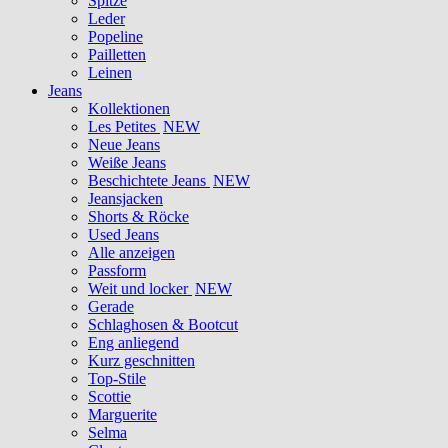
Spitze
Leder
Popeline
Pailletten
Leinen
Jeans
Kollektionen
Les Petites
NEW
Neue Jeans
Weiße Jeans
Beschichtete Jeans
NEW
Jeansjacken
Shorts & Röcke
Used Jeans
Alle anzeigen
Passform
Weit und locker
NEW
Gerade
Schlaghosen & Bootcut
Eng anliegend
Kurz geschnitten
Top-Stile
Scottie
Marguerite
Selma