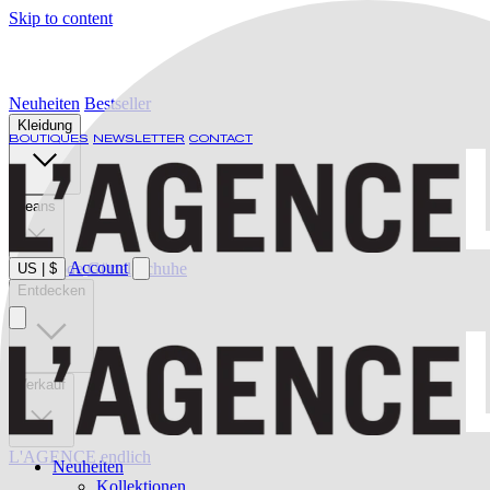
Skip to content
Neuheiten
Bestseller
Kleidung
BOUTIQUES
NEWSLETTER
CONTACT
Jeans
Account
Bademode
Gürtel
Schuhe
US
|
$
Entdecken
Verkauf
L'AGENCE endlich
Neuheiten
Kollektionen