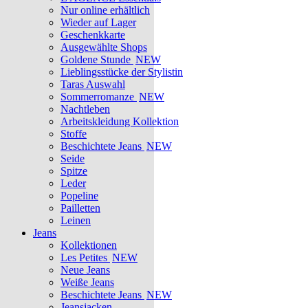
Nur online erhältlich
Wieder auf Lager
Geschenkkarte
Ausgewählte Shops
Goldene Stunde
NEW
Lieblingsstücke der Stylistin
Taras Auswahl
Sommerromanze
NEW
Nachtleben
Arbeitskleidung Kollektion
Stoffe
Beschichtete Jeans
NEW
Seide
Spitze
Leder
Popeline
Pailletten
Leinen
Jeans
Kollektionen
Les Petites
NEW
Neue Jeans
Weiße Jeans
Beschichtete Jeans
NEW
Jeansjacken