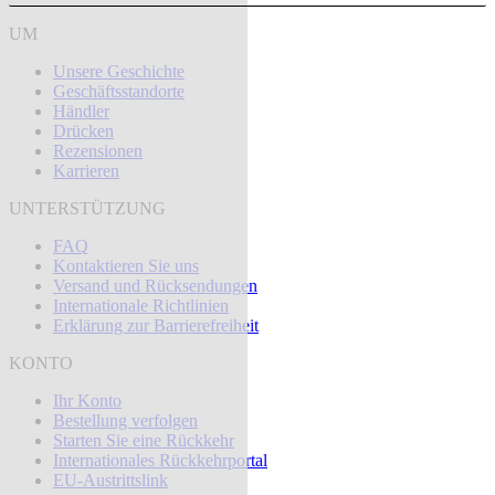
UM
Unsere Geschichte
Geschäftsstandorte
Händler
Drücken
Rezensionen
Karrieren
UNTERSTÜTZUNG
FAQ
Kontaktieren Sie uns
Versand und Rücksendungen
Internationale Richtlinien
Erklärung zur Barrierefreiheit
KONTO
Ihr Konto
Bestellung verfolgen
Starten Sie eine Rückkehr
Internationales Rückkehrportal
EU-Austrittslink