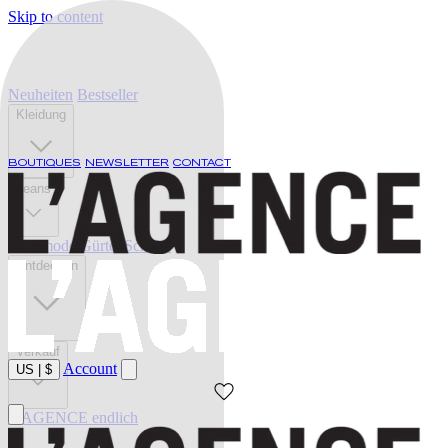
Skip to content
Neuheiten
Bestseller
Kleidung
BOUTIQUES
NEWSLETTER
CONTACT
Jeans
Bademode
Gürtel
Schuhe
Entdecken
Verkauf
Account
US
|
$
L'AGENCE endlich