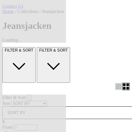
Contact Us
Home
/
Collections
/ Jeansjacken
Jeansjacken
Loading...
FILTER & SORT
FILTER & SORT
Filter & Sort
Sort
SORT BY
$
From