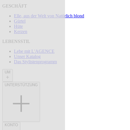
GESCHÄFT
Elle, aus der Welt von Natürlich blond
Gürtel
Hüte
Kerzen
LEBENSSTIL
Lebe mit L'AGENCE
Unser Katalog
Das Stylistenprogramm
UM
UNTERSTÜTZUNG
KONTO