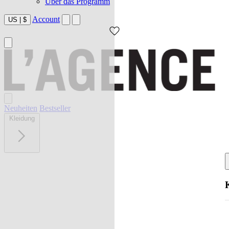
Über das Programm
Account
US
|
$
Neuheiten
Bestseller
Kleidung