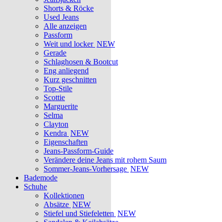
Shorts & Röcke
Used Jeans
Alle anzeigen
Passform
Weit und locker
NEW
Gerade
Schlaghosen & Bootcut
Eng anliegend
Kurz geschnitten
Top-Stile
Scottie
Marguerite
Selma
Clayton
Kendra
NEW
Eigenschaften
Jeans-Passform-Guide
Verändere deine Jeans mit rohem Saum
Sommer-Jeans-Vorhersage
NEW
Bademode
Schuhe
Kollektionen
Absätze
NEW
Stiefel und Stiefeletten
NEW