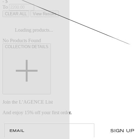
-
$
To
CLEAR ALL
View Results
Loading products...
No Products Found
COLLECTION DETAILS
Join the L’AGENCE List
And enjoy 15% off your first order.
Email
SIGN UP