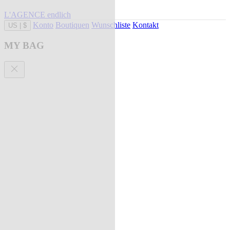
L'AGENCE endlich
Konto
Boutiquen
Wunschliste
Kontakt
US
|
$
MY BAG