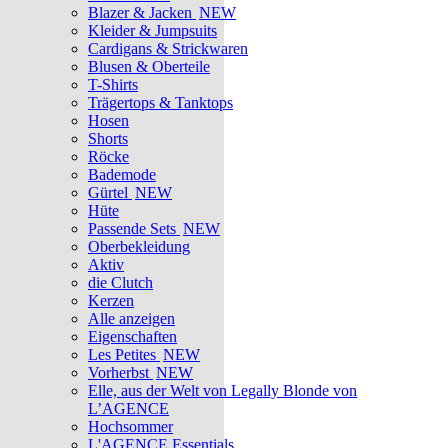
Blazer & Jacken
NEW
Kleider & Jumpsuits
Cardigans & Strickwaren
Blusen & Oberteile
T-Shirts
Trägertops & Tanktops
Hosen
Shorts
Röcke
Bademode
Gürtel
NEW
Hüte
Passende Sets
NEW
Oberbekleidung
Aktiv
die Clutch
Kerzen
Alle anzeigen
Eigenschaften
Les Petites
NEW
Vorherbst
NEW
Elle, aus der Welt von Legally Blonde von
L’AGENCE
Hochsommer
L'AGENCE Essentials