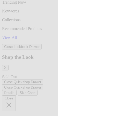
Trending Now
Keywords
Collections
Recommended Products
View All
Close Lookbook Drawer
Shop the Look
X
Sold Out
Close Quickshop Drawer
Close Quickshop Drawer
Details
Size Chart
Close