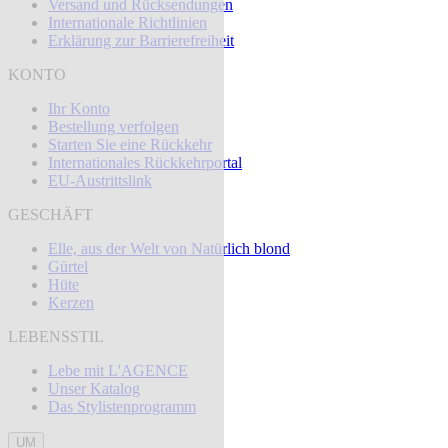
Versand und Rücksendungen
Internationale Richtlinien
Erklärung zur Barrierefreiheit
KONTO
Ihr Konto
Bestellung verfolgen
Starten Sie eine Rückkehr
Internationales Rückkehrportal
EU-Austrittslink
GESCHÄFT
Elle, aus der Welt von Natürlich blond
Gürtel
Hüte
Kerzen
LEBENSSTIL
Lebe mit L'AGENCE
Unser Katalog
Das Stylistenprogramm
UM