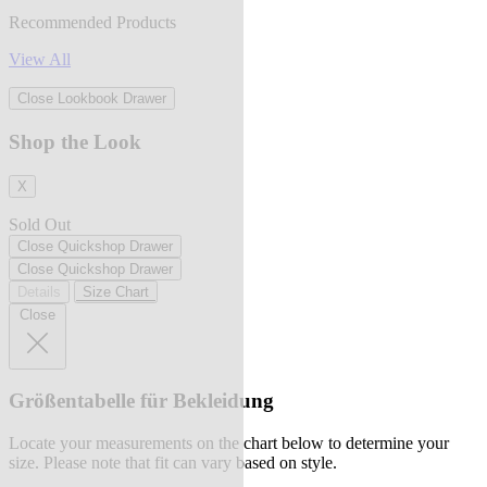
Recommended Products
View All
Close Lookbook Drawer
Shop the Look
X
Sold Out
Close Quickshop Drawer
Close Quickshop Drawer
Details
Size Chart
Close
Größentabelle für Bekleidung
Locate your measurements on the chart below to determine your
size. Please note that fit can vary based on style.