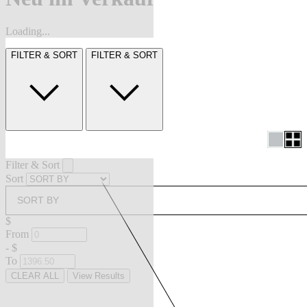
Loading...
FILTER & SORT
FILTER & SORT
Filter & Sort
Sort
SORT BY
$
From
-
$
To
CLEAR ALL
View Results