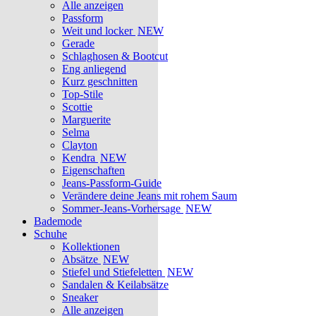
Alle anzeigen
Passform
Weit und locker
NEW
Gerade
Schlaghosen & Bootcut
Eng anliegend
Kurz geschnitten
Top-Stile
Scottie
Marguerite
Selma
Clayton
Kendra
NEW
Eigenschaften
Jeans-Passform-Guide
Verändere deine Jeans mit rohem Saum
Sommer-Jeans-Vorhersage
NEW
Bademode
Schuhe
Kollektionen
Absätze
NEW
Stiefel und Stiefeletten
NEW
Sandalen & Keilabsätze
Sneaker
Alle anzeigen