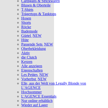
Cardigans & Strickwaren
Blusen & Oberteile
T-Shirts
Trägertops & Tanktops
Hosen
Shorts
Röcke
Bademode
Gürtel
NEW
Hüte
Passende Sets
NEW
Oberbekleidung
Aktiv
die Clutch
Kerzen
Alle anzeigen
Eigenschaften
Les Petites
NEW
Vorherbst
NEW
Elle, aus der Welt von Legally Blonde von
L’AGENCE
Hochsommer
L'AGENCE Essentials
Nur online erhältlich
Wieder auf Lager