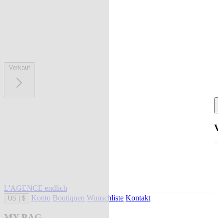
Verkauf
L'AGENCE endlich
Konto
Boutiquen
Wunschliste
Kontakt
US
|
$
MY BAG