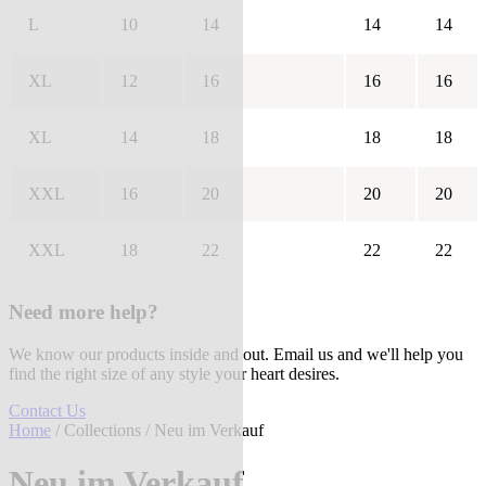
L
10
14
14
14
XL
12
16
16
16
XL
14
18
18
18
XXL
16
20
20
20
XXL
18
22
22
22
Need more help?
We know our products inside and out. Email us and we'll help you
find the right size of any style your heart desires.
Contact Us
Home
/
Collections
/ Neu im Verkauf
Neu im Verkauf