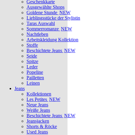
Geschenkkarte
Ausgewählte Shops
Goldene Stunde
NEW
Lieblingsstücke der Stylistin
Taras Auswahl
Sommerromanze
NEW
Nachtleben
Arbeitskleidung Kollektion
Stoffe
Beschichtete Jeans
NEW
Seide
Spitze
Leder
Popeline
Pailletten
Leinen
Jeans
Kollektionen
Les Petites
NEW
Neue Jeans
Weiße Jeans
Beschichtete Jeans
NEW
Jeansjacken
Shorts & Röcke
Used Jeans