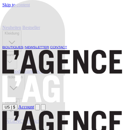
Skip to content
Neuheiten
Bestseller
Kleidung
BOUTIQUES
NEWSLETTER
CONTACT
Jeans
Bademode
Gürtel
Schuhe
Entdecken
Verkauf
Account
US
|
$
L'AGENCE endlich