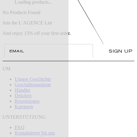
Loading products...
No Products Found
Join the L’AGENCE List
And enjoy 15% off your first order.
Email
SIGN UP
UM
Unsere Geschichte
Geschäftsstandorte
Händler
Drücken
Rezensionen
Karrieren
UNTERSTÜTZUNG
FAQ
Kontaktieren Sie uns