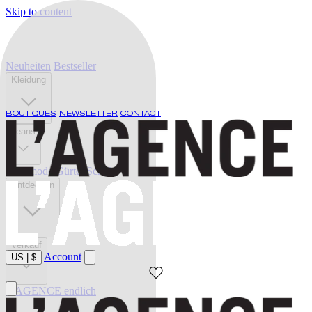
Skip to content
Neuheiten
Bestseller
Kleidung
BOUTIQUES
NEWSLETTER
CONTACT
Jeans
Bademode
Gürtel
Schuhe
Entdecken
Verkauf
Account
US
|
$
L'AGENCE endlich