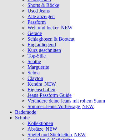
Shorts & Röcke
Used Jeans
Alle anzeigen
Passform
Weit und locker
NEW
Gerade
Schlaghosen & Bootcut
Eng anliegend
Kurz geschnitten
Top-Stile
Scottie
Marguerite
Selma
Clayton
Kendra
NEW
Eigenschaften
Jeans-Passform-Guide
Verändere deine Jeans mit rohem Saum
Sommer-Jeans-Vorhersage
NEW
Bademode
Schuhe
Kollektionen
Absätze
NEW
Stiefel und Stiefeletten
NEW