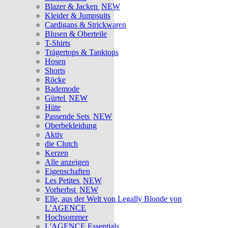
Blazer & Jacken
NEW
Kleider & Jumpsuits
Cardigans & Strickwaren
Blusen & Oberteile
T-Shirts
Trägertops & Tanktops
Hosen
Shorts
Röcke
Bademode
Gürtel
NEW
Hüte
Passende Sets
NEW
Oberbekleidung
Aktiv
die Clutch
Kerzen
Alle anzeigen
Eigenschaften
Les Petites
NEW
Vorherbst
NEW
Elle, aus der Welt von Legally Blonde von
L’AGENCE
Hochsommer
L'AGENCE Essentials