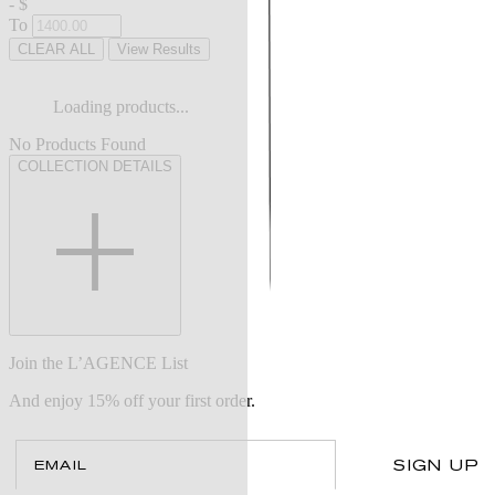
-
$
To
CLEAR ALL
View Results
Loading products...
No Products Found
COLLECTION DETAILS
Join the L’AGENCE List
And enjoy 15% off your first order.
Email
SIGN UP