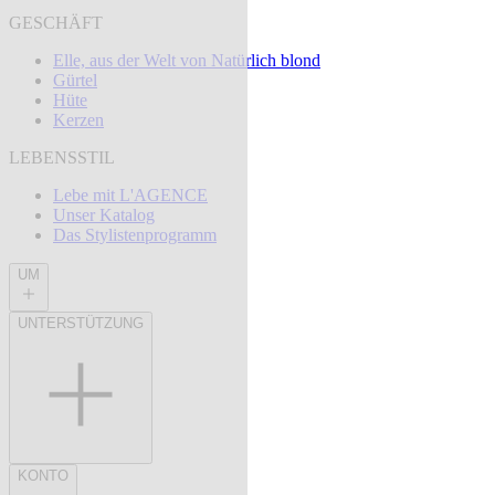
GESCHÄFT
Elle, aus der Welt von Natürlich blond
Gürtel
Hüte
Kerzen
LEBENSSTIL
Lebe mit L'AGENCE
Unser Katalog
Das Stylistenprogramm
UM
UNTERSTÜTZUNG
KONTO