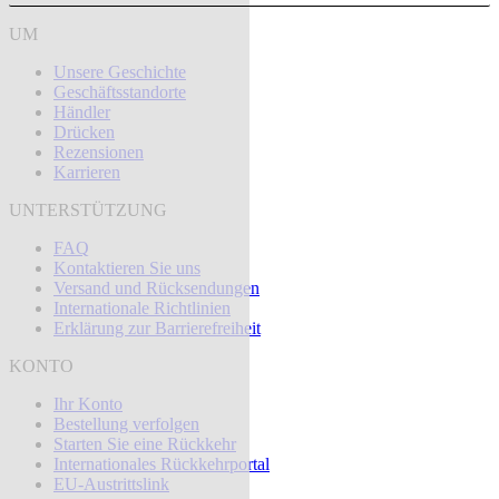
UM
Unsere Geschichte
Geschäftsstandorte
Händler
Drücken
Rezensionen
Karrieren
UNTERSTÜTZUNG
FAQ
Kontaktieren Sie uns
Versand und Rücksendungen
Internationale Richtlinien
Erklärung zur Barrierefreiheit
KONTO
Ihr Konto
Bestellung verfolgen
Starten Sie eine Rückkehr
Internationales Rückkehrportal
EU-Austrittslink