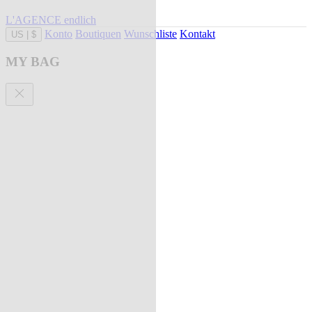
L'AGENCE endlich
Konto
Boutiquen
Wunschliste
Kontakt
US
|
$
MY BAG