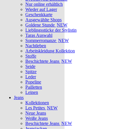
Nur online erhältlich
Wieder auf Lager
Geschenkkarte
Ausgewählte Shops
Goldene Stunde
NEW
Lieblingsstücke der Stylistin
Taras Auswahl
Sommerromanze
NEW
Nachtleben
Arbeitskleidung Kollektion
Stoffe
Beschichtete Jeans
NEW
Seide
Spitze
Leder
Popeline
Pailletten
Leinen
Jeans
Kollektionen
Les Petites
NEW
Neue Jeans
Weiße Jeans
Beschichtete Jeans
NEW
Jeansjacken