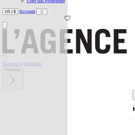
Über das Programm
Account
US
|
$
Neuheiten
Bestseller
Kleidung