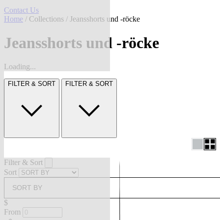
Contact Us
Home
/
Collections
/ Jeansshorts und -röcke
Jeansshorts und -röcke
Loading...
FILTER & SORT
FILTER & SORT
Filter & Sort
Sort
SORT BY
$
From