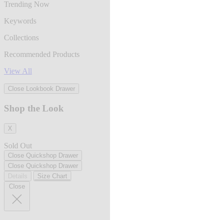
Trending Now
Keywords
Collections
Recommended Products
View All
Close Lookbook Drawer
Shop the Look
X
Sold Out
Close Quickshop Drawer
Close Quickshop Drawer
Details
Size Chart
Close