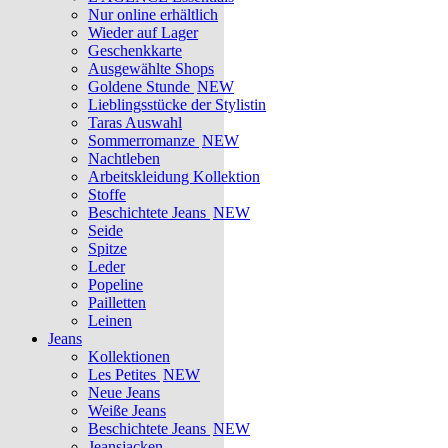
Nur online erhältlich
Wieder auf Lager
Geschenkkarte
Ausgewählte Shops
Goldene Stunde
NEW
Lieblingsstücke der Stylistin
Taras Auswahl
Sommerromanze
NEW
Nachtleben
Arbeitskleidung Kollektion
Stoffe
Beschichtete Jeans
NEW
Seide
Spitze
Leder
Popeline
Pailletten
Leinen
Jeans
Kollektionen
Les Petites
NEW
Neue Jeans
Weiße Jeans
Beschichtete Jeans
NEW
Jeansjacken