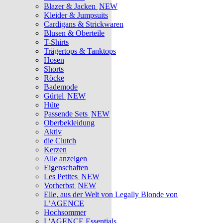
Blazer & Jacken
NEW
Kleider & Jumpsuits
Cardigans & Strickwaren
Blusen & Oberteile
T-Shirts
Trägertops & Tanktops
Hosen
Shorts
Röcke
Bademode
Gürtel
NEW
Hüte
Passende Sets
NEW
Oberbekleidung
Aktiv
die Clutch
Kerzen
Alle anzeigen
Eigenschaften
Les Petites
NEW
Vorherbst
NEW
Elle, aus der Welt von Legally Blonde von
L’AGENCE
Hochsommer
L'AGENCE Essentials