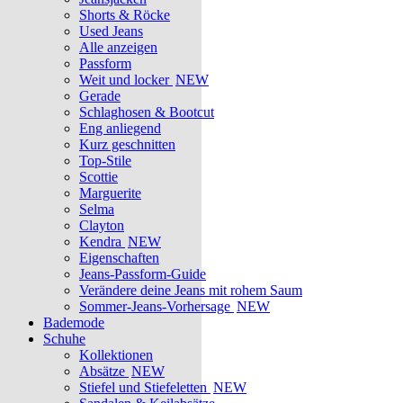
Shorts & Röcke
Used Jeans
Alle anzeigen
Passform
Weit und locker
NEW
Gerade
Schlaghosen & Bootcut
Eng anliegend
Kurz geschnitten
Top-Stile
Scottie
Marguerite
Selma
Clayton
Kendra
NEW
Eigenschaften
Jeans-Passform-Guide
Verändere deine Jeans mit rohem Saum
Sommer-Jeans-Vorhersage
NEW
Bademode
Schuhe
Kollektionen
Absätze
NEW
Stiefel und Stiefeletten
NEW