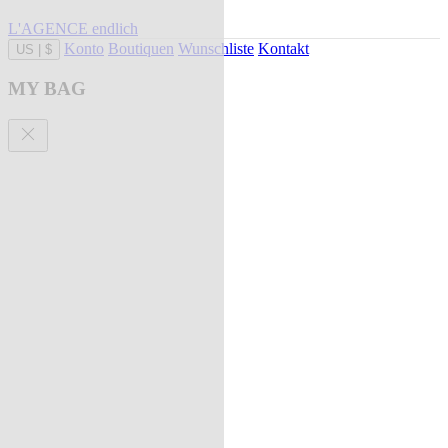
L'AGENCE endlich
Konto
Boutiquen
Wunschliste
Kontakt
US
|
$
MY BAG