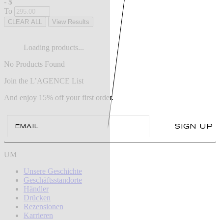
-
$
To
CLEAR ALL
View Results
Loading products...
No Products Found
Join the L’AGENCE List
And enjoy 15% off your first order.
Email
SIGN UP
UM
Unsere Geschichte
Geschäftsstandorte
Händler
Drücken
Rezensionen
Karrieren