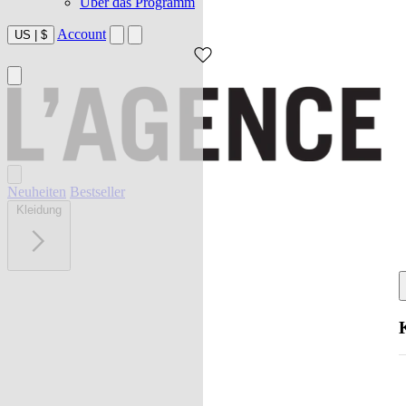
Über das Programm
Account
US
|
$
Neuheiten
Bestseller
Kleidung