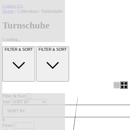
Contact Us
Home
/
Collections
/ Turnschuhe
Turnschuhe
Loading...
FILTER & SORT
FILTER & SORT
Filter & Sort
Sort
SORT BY
$
From