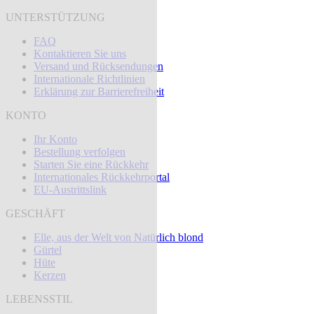
UNTERSTÜTZUNG
FAQ
Kontaktieren Sie uns
Versand und Rücksendungen
Internationale Richtlinien
Erklärung zur Barrierefreiheit
KONTO
Ihr Konto
Bestellung verfolgen
Starten Sie eine Rückkehr
Internationales Rückkehrportal
EU-Austrittslink
GESCHÄFT
Elle, aus der Welt von Natürlich blond
Gürtel
Hüte
Kerzen
LEBENSSTIL