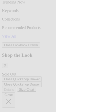
Trending Now
Keywords
Collections
Recommended Products
View All
Close Lookbook Drawer
Shop the Look
X
Sold Out
Close Quickshop Drawer
Close Quickshop Drawer
Details
Size Chart
Close