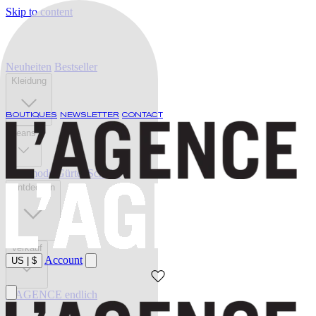
Skip to content
Neuheiten
Bestseller
Kleidung
BOUTIQUES
NEWSLETTER
CONTACT
Jeans
Bademode
Gürtel
Schuhe
Entdecken
Verkauf
Account
US
|
$
L'AGENCE endlich