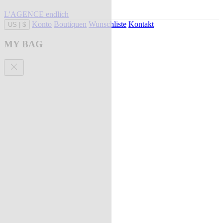
L'AGENCE endlich
Konto
Boutiquen
Wunschliste
Kontakt
US
|
$
MY BAG