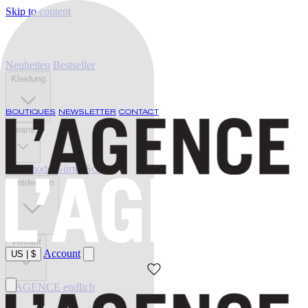
Skip to content
Neuheiten
Bestseller
Kleidung
BOUTIQUES
NEWSLETTER
CONTACT
Jeans
Bademode
Gürtel
Schuhe
Entdecken
Verkauf
Account
US
|
$
L'AGENCE endlich