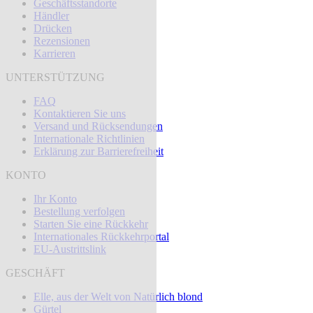
Geschäftsstandorte
Händler
Drücken
Rezensionen
Karrieren
UNTERSTÜTZUNG
FAQ
Kontaktieren Sie uns
Versand und Rücksendungen
Internationale Richtlinien
Erklärung zur Barrierefreiheit
KONTO
Ihr Konto
Bestellung verfolgen
Starten Sie eine Rückkehr
Internationales Rückkehrportal
EU-Austrittslink
GESCHÄFT
Elle, aus der Welt von Natürlich blond
Gürtel