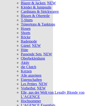
Blazer & Jacken
NEW
Kleider & Jumpsuits
Cardigans & Strickwaren
Blusen & Oberteile
T-Shirts
Trägertops & Tanktops
Hosen
Shorts
Röcke
Bademode
Gürtel
NEW
Hüte
Passende Sets
NEW
Oberbekleidung
Aktiv
die Clutch
Kerzen
Alle anzeigen
Eigenschaften
Les Petites
NEW
Vorherbst
NEW
Elle, aus der Welt von Legally Blonde von
L’AGENCE
Hochsommer
L'AGENCE Essentials