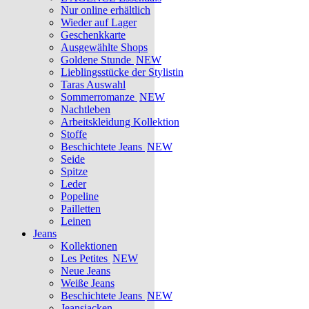
Nur online erhältlich
Wieder auf Lager
Geschenkkarte
Ausgewählte Shops
Goldene Stunde
NEW
Lieblingsstücke der Stylistin
Taras Auswahl
Sommerromanze
NEW
Nachtleben
Arbeitskleidung Kollektion
Stoffe
Beschichtete Jeans
NEW
Seide
Spitze
Leder
Popeline
Pailletten
Leinen
Jeans
Kollektionen
Les Petites
NEW
Neue Jeans
Weiße Jeans
Beschichtete Jeans
NEW
Jeansjacken