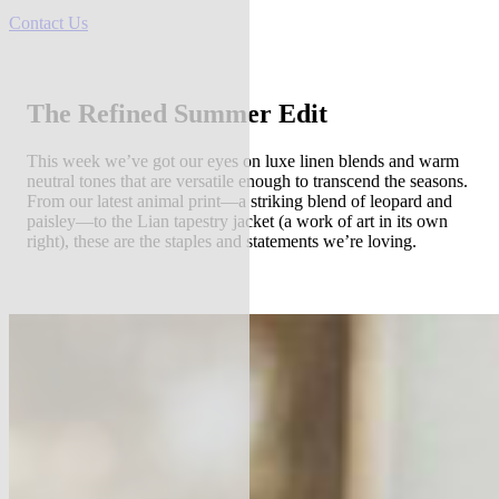
Contact Us
The Refined Summer Edit
This week we’ve got our eyes on luxe linen blends and warm
neutral tones that are versatile enough to transcend the seasons.
From our latest animal print—a striking blend of leopard and
paisley—to the Lian tapestry jacket (a work of art in its own
right), these are the staples and statements we’re loving.