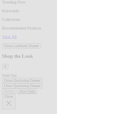
Trending Now
Keywords
Collections
Recommended Products
View All
Close Lookbook Drawer
Shop the Look
X
Sold Out
Close Quickshop Drawer
Close Quickshop Drawer
Details
Size Chart
Close