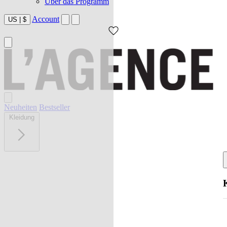
Über das Programm
Account
US
|
$
Neuheiten
Bestseller
Kleidung