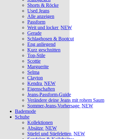
Shorts & Röcke
Used Jeans
Alle anzeigen
Passform
Weit und locker
NEW
Gerade
Schlaghosen & Bootcut
Eng anliegend
Kurz geschnitten
Top-Stile
Scottie
Marguerite
Selma
Clayton
Kendra
NEW
Eigenschaften
Jeans-Passform-Guide
Verändere deine Jeans mit rohem Saum
Sommer-Jeans-Vorhersage
NEW
Bademode
Schuhe
Kollektionen
Absätze
NEW
Stiefel und Stiefeletten
NEW