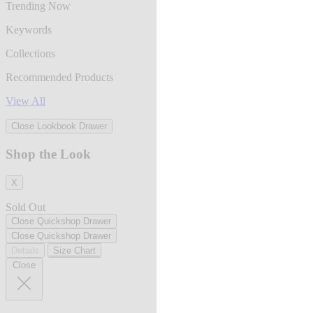
Trending Now
Keywords
Collections
Recommended Products
View All
Close Lookbook Drawer
Shop the Look
X
Sold Out
Close Quickshop Drawer
Close Quickshop Drawer
Details
Size Chart
Close