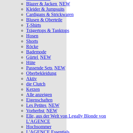
Blazer & Jacken
NEW
Kleider & Jumpsuits
Cardigans & Strickwaren
Blusen & Oberteile
T-Shirts
Trägertops & Tanktops
Hosen
Shorts
Röcke
Bademode
Gürtel
NEW
Hüte
Passende Sets
NEW
Oberbekleidung
Aktiv
die Clutch
Kerzen
Alle anzeigen
Eigenschaften
Les Petites
NEW
Vorherbst
NEW
Elle, aus der Welt von Legally Blonde von
L’AGENCE
Hochsommer
L'AGENCE Essentials