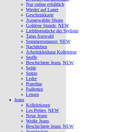
Nur online erhältlich
Wieder auf Lager
Geschenkkarte
Ausgewählte Shops
Goldene Stunde
NEW
Lieblingsstücke der Stylistin
Taras Auswahl
Sommerromanze
NEW
Nachtleben
Arbeitskleidung Kollektion
Stoffe
Beschichtete Jeans
NEW
Seide
Spitze
Leder
Popeline
Pailletten
Leinen
Jeans
Kollektionen
Les Petites
NEW
Neue Jeans
Weiße Jeans
Beschichtete Jeans
NEW
Jeansjacken