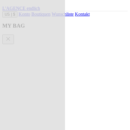
L'AGENCE endlich
Konto
Boutiquen
Wunschliste
Kontakt
US
|
$
MY BAG