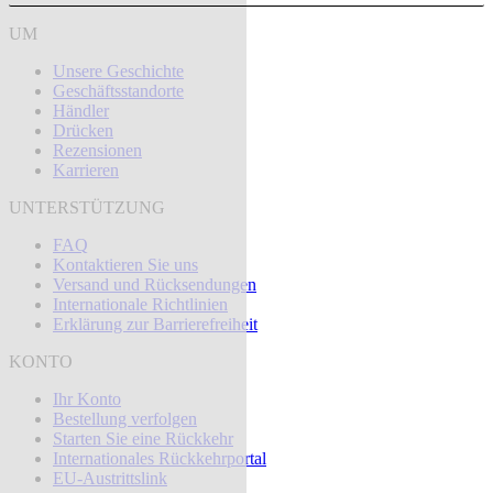
UM
Unsere Geschichte
Geschäftsstandorte
Händler
Drücken
Rezensionen
Karrieren
UNTERSTÜTZUNG
FAQ
Kontaktieren Sie uns
Versand und Rücksendungen
Internationale Richtlinien
Erklärung zur Barrierefreiheit
KONTO
Ihr Konto
Bestellung verfolgen
Starten Sie eine Rückkehr
Internationales Rückkehrportal
EU-Austrittslink