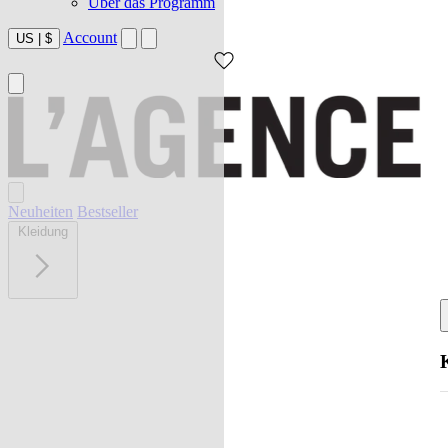
Über das Programm
Account
US
|
$
Neuheiten
Bestseller
Kleidung