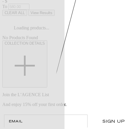
-
$
To
CLEAR ALL
View Results
Loading products...
No Products Found
COLLECTION DETAILS
Join the L’AGENCE List
And enjoy 15% off your first order.
Email
SIGN UP