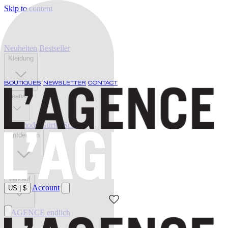
Skip to content
Neuheiten
Bestseller
Kleidung
BOUTIQUES
NEWSLETTER
CONTACT
Jeans
Bademode
Gürtel
Schuhe
Entdecken
Verkauf
Account
US
|
$
L'AGENCE endlich