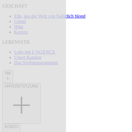
GESCHÄFT
Elle, aus der Welt von Natürlich blond
Gürtel
Hüte
Kerzen
LEBENSSTIL
Lebe mit L'AGENCE
Unser Katalog
Das Stylistenprogramm
UM
UNTERSTÜTZUNG
KONTO