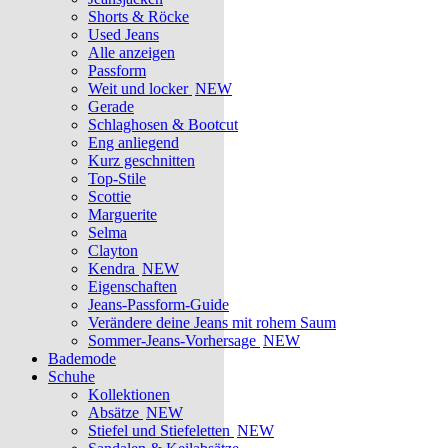
Shorts & Röcke
Used Jeans
Alle anzeigen
Passform
Weit und locker
NEW
Gerade
Schlaghosen & Bootcut
Eng anliegend
Kurz geschnitten
Top-Stile
Scottie
Marguerite
Selma
Clayton
Kendra
NEW
Eigenschaften
Jeans-Passform-Guide
Verändere deine Jeans mit rohem Saum
Sommer-Jeans-Vorhersage
NEW
Bademode
Schuhe
Kollektionen
Absätze
NEW
Stiefel und Stiefeletten
NEW