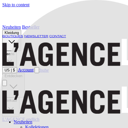
Skip to content
Neuheiten
Bestseller
Kleidung
BOUTIQUES
NEWSLETTER
CONTACT
Jeans
Account
Bademode
Gürtel
Schuhe
US
|
$
Entdecken
Verkauf
L'AGENCE endlich
Neuheiten
Kollektionen