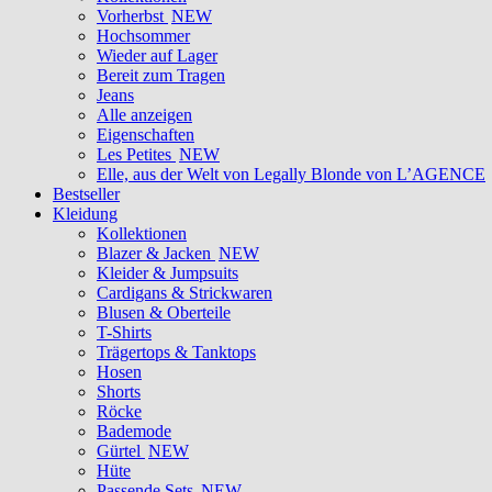
Vorherbst
NEW
Hochsommer
Wieder auf Lager
Bereit zum Tragen
Jeans
Alle anzeigen
Eigenschaften
Les Petites
NEW
Elle, aus der Welt von Legally Blonde von L’AGENCE
Bestseller
Kleidung
Kollektionen
Blazer & Jacken
NEW
Kleider & Jumpsuits
Cardigans & Strickwaren
Blusen & Oberteile
T-Shirts
Trägertops & Tanktops
Hosen
Shorts
Röcke
Bademode
Gürtel
NEW
Hüte
Passende Sets
NEW