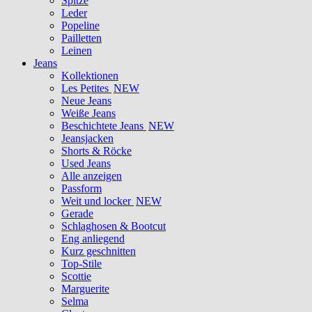
Spitze
Leder
Popeline
Pailletten
Leinen
Jeans
Kollektionen
Les Petites
NEW
Neue Jeans
Weiße Jeans
Beschichtete Jeans
NEW
Jeansjacken
Shorts & Röcke
Used Jeans
Alle anzeigen
Passform
Weit und locker
NEW
Gerade
Schlaghosen & Bootcut
Eng anliegend
Kurz geschnitten
Top-Stile
Scottie
Marguerite
Selma