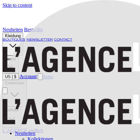
Skip to content
Neuheiten
Bestseller
Kleidung
BOUTIQUES
NEWSLETTER
CONTACT
Jeans
Account
Bademode
Gürtel
Schuhe
US
|
$
Entdecken
Verkauf
L'AGENCE endlich
Neuheiten
Kollektionen