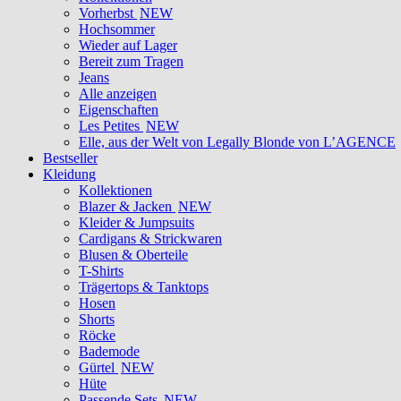
Vorherbst
NEW
Hochsommer
Wieder auf Lager
Bereit zum Tragen
Jeans
Alle anzeigen
Eigenschaften
Les Petites
NEW
Elle, aus der Welt von Legally Blonde von L’AGENCE
Bestseller
Kleidung
Kollektionen
Blazer & Jacken
NEW
Kleider & Jumpsuits
Cardigans & Strickwaren
Blusen & Oberteile
T-Shirts
Trägertops & Tanktops
Hosen
Shorts
Röcke
Bademode
Gürtel
NEW
Hüte
Passende Sets
NEW