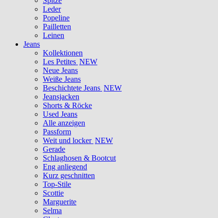
Spitze
Leder
Popeline
Pailletten
Leinen
Jeans
Kollektionen
Les Petites
NEW
Neue Jeans
Weiße Jeans
Beschichtete Jeans
NEW
Jeansjacken
Shorts & Röcke
Used Jeans
Alle anzeigen
Passform
Weit und locker
NEW
Gerade
Schlaghosen & Bootcut
Eng anliegend
Kurz geschnitten
Top-Stile
Scottie
Marguerite
Selma