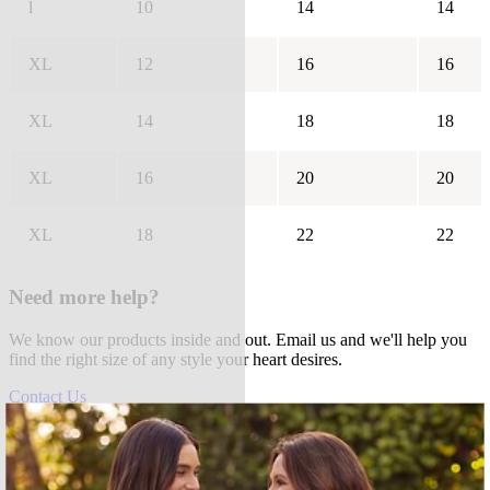
l
10
14
14
XL
12
16
16
XL
14
18
18
XL
16
20
20
XL
18
22
22
Need more help?
We know our products inside and out. Email us and we'll help you
find the right size of any style your heart desires.
Contact Us