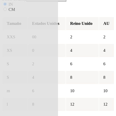
IN
CM
Tamaño
Estados Unidos
Reino Unido
AU
XXS
00
2
2
XS
0
4
4
S
2
6
6
S
4
8
8
m
6
10
10
l
8
12
12