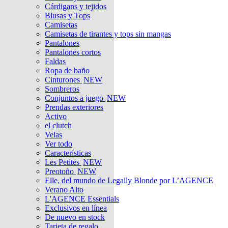
Cárdigans y tejidos
Blusas y Tops
Camisetas
Camisetas de tirantes y tops sin mangas
Pantalones
Pantalones cortos
Faldas
Ropa de baño
Cinturones
NEW
Sombreros
Conjuntos a juego
NEW
Prendas exteriores
Activo
el clutch
Velas
Ver todo
Características
Les Petites
NEW
Preotoño
NEW
Elle, del mundo de Legally Blonde por L’AGENCE
Verano Alto
L'AGENCE Essentials
Exclusivos en línea
De nuevo en stock
Tarjeta de regalo