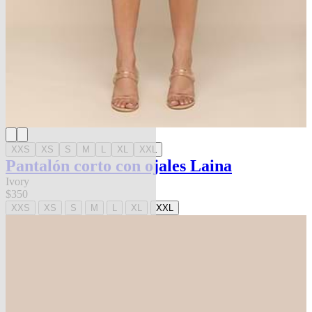
XXS
XS
S
M
L
XL
XXL
Pantalón corto con ojales Laina
Ivory
$350
XXS
XS
S
M
L
XL
XXL