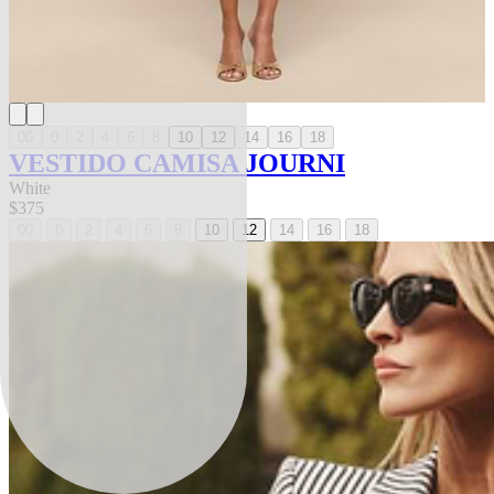
00
0
2
4
6
8
10
12
14
16
18
VESTIDO CAMISA JOURNI
White
$375
00
0
2
4
6
8
10
12
14
16
18