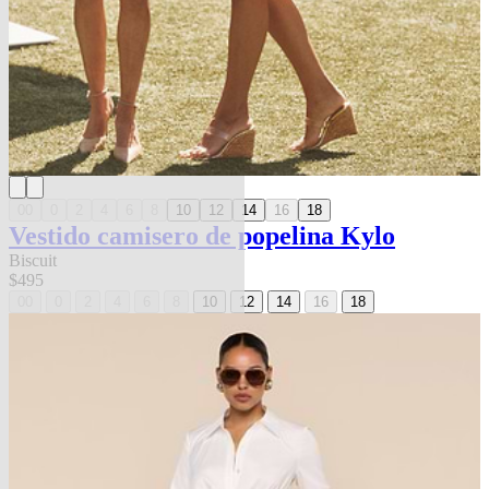
00
0
2
4
6
8
10
12
14
16
18
Vestido camisero de popelina Kylo
Biscuit
$495
00
0
2
4
6
8
10
12
14
16
18