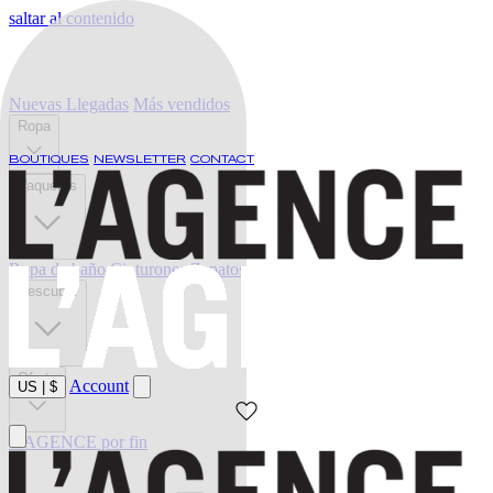
saltar al contenido
Nuevas Llegadas
Más vendidos
Ropa
BOUTIQUES
NEWSLETTER
CONTACT
Vaqueros
Ropa de baño
Cinturones
Zapatos
Descubrir
Oferta
Account
US
|
$
L'AGENCE por fin