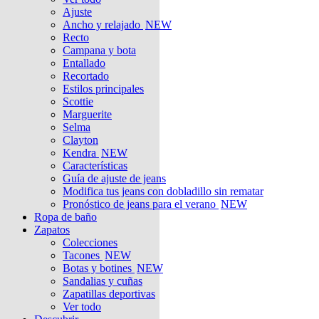
Ajuste
Ancho y relajado
NEW
Recto
Campana y bota
Entallado
Recortado
Estilos principales
Scottie
Marguerite
Selma
Clayton
Kendra
NEW
Características
Guía de ajuste de jeans
Modifica tus jeans con dobladillo sin rematar
Pronóstico de jeans para el verano
NEW
Ropa de baño
Zapatos
Colecciones
Tacones
NEW
Botas y botines
NEW
Sandalias y cuñas
Zapatillas deportivas
Ver todo