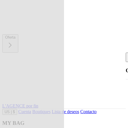
Oferta
L'AGENCE por fin
Cuenta
Boutiques
Lista de deseos
Contacto
US
|
$
MY BAG