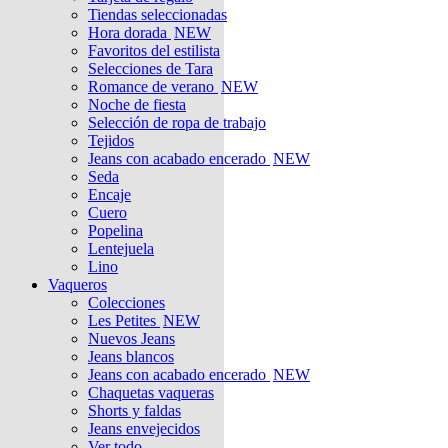
Tiendas seleccionadas
Hora dorada
NEW
Favoritos del estilista
Selecciones de Tara
Romance de verano
NEW
Noche de fiesta
Selección de ropa de trabajo
Tejidos
Jeans con acabado encerado
NEW
Seda
Encaje
Cuero
Popelina
Lentejuela
Lino
Vaqueros
Colecciones
Les Petites
NEW
Nuevos Jeans
Jeans blancos
Jeans con acabado encerado
NEW
Chaquetas vaqueras
Shorts y faldas
Jeans envejecidos
Ver todo