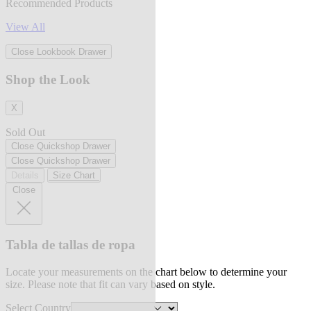
Recommended Products
View All
Close Lookbook Drawer
Shop the Look
X
Sold Out
Close Quickshop Drawer
Close Quickshop Drawer
Details
Size Chart
Close
Tabla de tallas de ropa
Locate your measurements on the chart below to determine your
size. Please note that fit can vary based on style.
Select Country