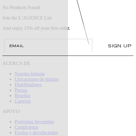
No Products Found
Join the L’AGENCE List
And enjoy 15% off your first order.
Email
SIGN UP
ACERCA DE
Nuestra historia
Ubicaciones de tiendas
Distribuidores
Prensa
Reseñas
Carreras
APOYO
Preguntas frecuentes
Contáctenos
Envíos y devoluciones