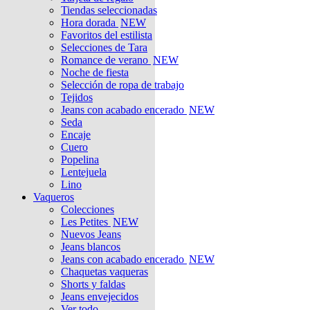
Tiendas seleccionadas
Hora dorada
NEW
Favoritos del estilista
Selecciones de Tara
Romance de verano
NEW
Noche de fiesta
Selección de ropa de trabajo
Tejidos
Jeans con acabado encerado
NEW
Seda
Encaje
Cuero
Popelina
Lentejuela
Lino
Vaqueros
Colecciones
Les Petites
NEW
Nuevos Jeans
Jeans blancos
Jeans con acabado encerado
NEW
Chaquetas vaqueras
Shorts y faldas
Jeans envejecidos
Ver todo