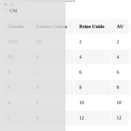
IN
CM
Tamaño
Estados Unidos
Reino Unido
AU
XXS
00
2
2
XS
0
4
4
S
2
6
6
S
4
8
8
m
6
10
10
l
8
12
12