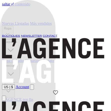
saltar al contenido
Nuevas Llegadas
Más vendidos
Ropa
BOUTIQUES
NEWSLETTER
CONTACT
Vaqueros
Ropa de baño
Cinturones
Zapatos
Descubrir
Oferta
Account
US
|
$
L'AGENCE por fin