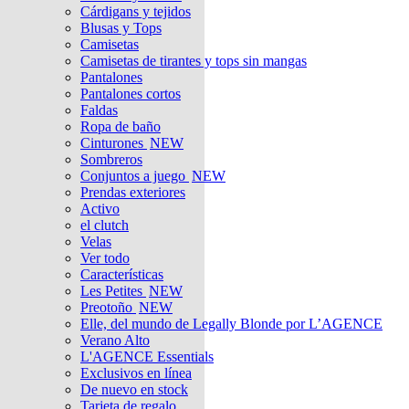
Cárdigans y tejidos
Blusas y Tops
Camisetas
Camisetas de tirantes y tops sin mangas
Pantalones
Pantalones cortos
Faldas
Ropa de baño
Cinturones
NEW
Sombreros
Conjuntos a juego
NEW
Prendas exteriores
Activo
el clutch
Velas
Ver todo
Características
Les Petites
NEW
Preotoño
NEW
Elle, del mundo de Legally Blonde por L’AGENCE
Verano Alto
L'AGENCE Essentials
Exclusivos en línea
De nuevo en stock
Tarjeta de regalo