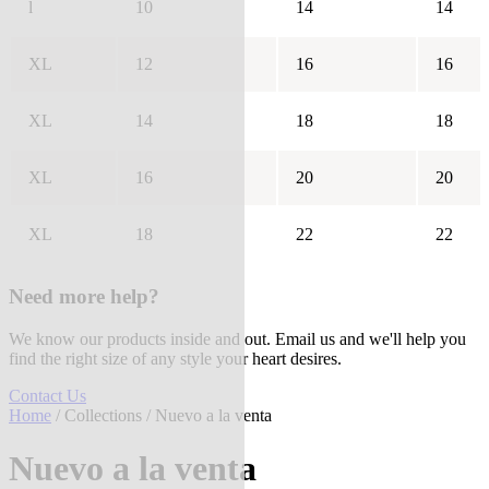
l
10
14
14
XL
12
16
16
XL
14
18
18
XL
16
20
20
XL
18
22
22
Need more help?
We know our products inside and out. Email us and we'll help you
find the right size of any style your heart desires.
Contact Us
Home
/
Collections
/ Nuevo a la venta
Nuevo a la venta