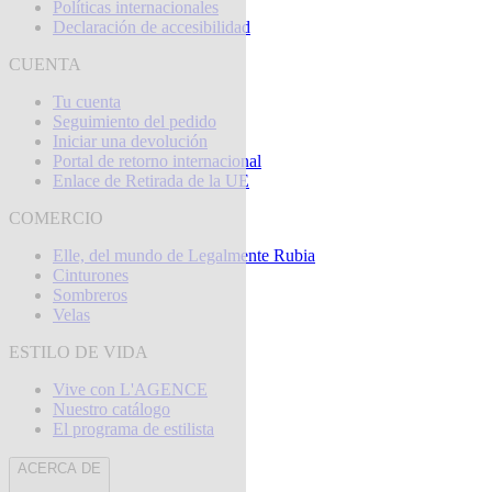
Políticas internacionales
Declaración de accesibilidad
CUENTA
Tu cuenta
Seguimiento del pedido
Iniciar una devolución
Portal de retorno internacional
Enlace de Retirada de la UE
COMERCIO
Elle, del mundo de Legalmente Rubia
Cinturones
Sombreros
Velas
ESTILO DE VIDA
Vive con L'AGENCE
Nuestro catálogo
El programa de estilista
ACERCA DE