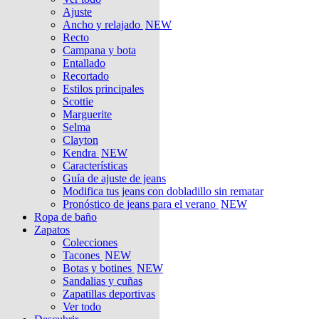
Ajuste
Ancho y relajado
NEW
Recto
Campana y bota
Entallado
Recortado
Estilos principales
Scottie
Marguerite
Selma
Clayton
Kendra
NEW
Características
Guía de ajuste de jeans
Modifica tus jeans con dobladillo sin rematar
Pronóstico de jeans para el verano
NEW
Ropa de baño
Zapatos
Colecciones
Tacones
NEW
Botas y botines
NEW
Sandalias y cuñas
Zapatillas deportivas
Ver todo