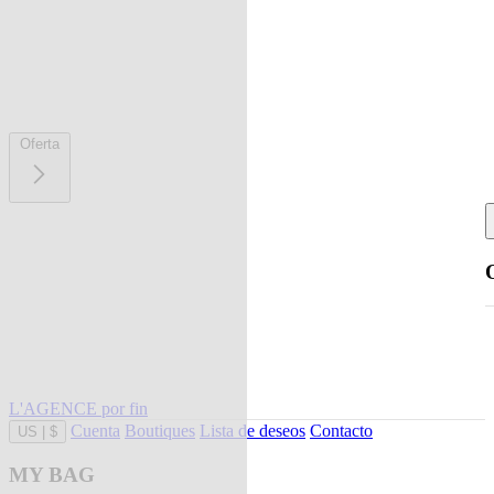
Oferta
L'AGENCE por fin
Cuenta
Boutiques
Lista de deseos
Contacto
US
|
$
MY BAG