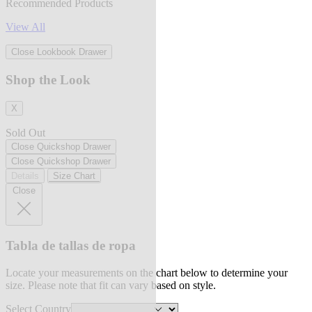
Recommended Products
View All
Close Lookbook Drawer
Shop the Look
X
Sold Out
Close Quickshop Drawer
Close Quickshop Drawer
Details
Size Chart
Close
Tabla de tallas de ropa
Locate your measurements on the chart below to determine your
size. Please note that fit can vary based on style.
Select Country