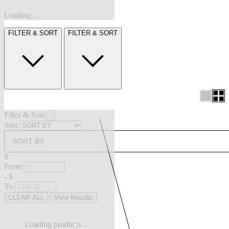
Loading...
FILTER & SORT
FILTER & SORT
Filter & Sort
Sort
SORT BY
$
From
-
$
To
CLEAR ALL
View Results
Loading products...