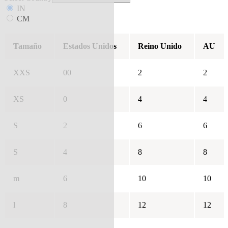
IN
CM
Tamaño
Estados Unidos
Reino Unido
AU
XXS
00
2
2
XS
0
4
4
S
2
6
6
S
4
8
8
m
6
10
10
l
8
12
12