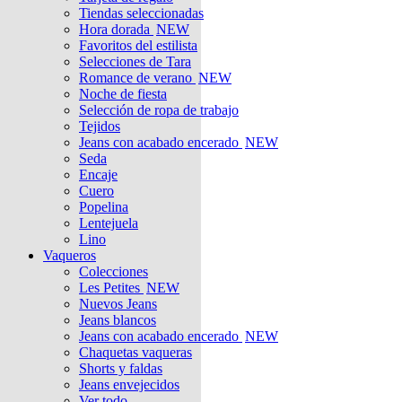
Tiendas seleccionadas
Hora dorada
NEW
Favoritos del estilista
Selecciones de Tara
Romance de verano
NEW
Noche de fiesta
Selección de ropa de trabajo
Tejidos
Jeans con acabado encerado
NEW
Seda
Encaje
Cuero
Popelina
Lentejuela
Lino
Vaqueros
Colecciones
Les Petites
NEW
Nuevos Jeans
Jeans blancos
Jeans con acabado encerado
NEW
Chaquetas vaqueras
Shorts y faldas
Jeans envejecidos
Ver todo