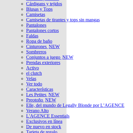
Cárdigans y tejidos
Blusas y Tops
Camisetas
Camisetas de tirantes y tops sin mangas
Pantalones
Pantalones cortos
Faldas
Ropa de baño
Cinturones
NEW
Sombreros
Conjuntos a juego
NEW
Prendas exteriores
Activo
el clutch
Velas
Ver todo
Características
Les Petites
NEW
Preotoño
NEW
Elle, del mundo de Legally Blonde por L’AGENCE
Verano Alto
L'AGENCE Essentials
Exclusivos en línea
De nuevo en stock
Tarjeta de regalo