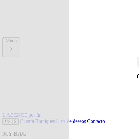
Oferta
L'AGENCE por fin
Cuenta
Boutiques
Lista de deseos
Contacto
US
|
$
MY BAG