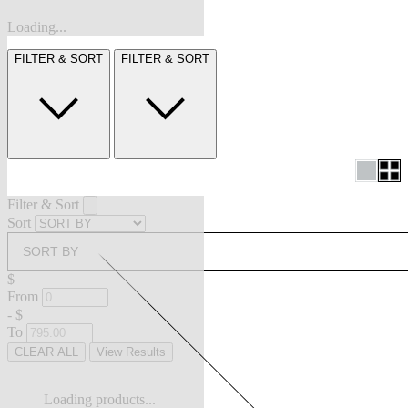
Loading...
FILTER & SORT
FILTER & SORT
Filter & Sort
Sort
SORT BY
$
From
-
$
To
CLEAR ALL
View Results
Loading products...