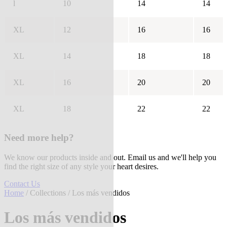
l
10
14
14
XL
12
16
16
XL
14
18
18
XL
16
20
20
XL
18
22
22
Need more help?
We know our products inside and out. Email us and we'll help you
find the right size of any style your heart desires.
Contact Us
Home
/
Collections
/ Los más vendidos
Los más vendidos