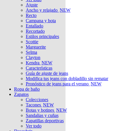
Ajuste
Ancho y relajado
NEW
Recto
Campana y bota
Entallado
Recortado
Estilos principales
Scottie
Marguerite
Selma
Clayton
Kendra
NEW
Características
Guía de ajuste de jeans
Modifica tus jeans con dobladillo sin rematar
Pronóstico de jeans para el verano
NEW
Ropa de baño
Zapatos
Colecciones
Tacones
NEW
Botas y botines
NEW
Sandalias y cuñas
Zapatillas deportivas
Ver todo