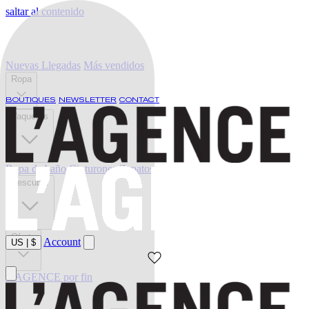
saltar al contenido
Nuevas Llegadas
Más vendidos
Ropa
BOUTIQUES
NEWSLETTER
CONTACT
Vaqueros
Ropa de baño
Cinturones
Zapatos
Descubrir
Oferta
Account
US
|
$
L'AGENCE por fin