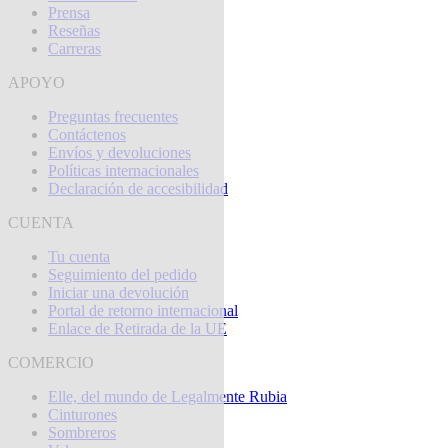
Prensa
Reseñas
Carreras
APOYO
Preguntas frecuentes
Contáctenos
Envíos y devoluciones
Políticas internacionales
Declaración de accesibilidad
CUENTA
Tu cuenta
Seguimiento del pedido
Iniciar una devolución
Portal de retorno internacional
Enlace de Retirada de la UE
COMERCIO
Elle, del mundo de Legalmente Rubia
Cinturones
Sombreros