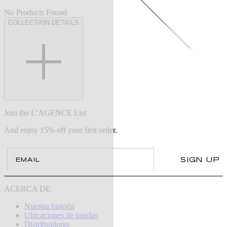
No Products Found
COLLECTION DETAILS
Join the L’AGENCE List
And enjoy 15% off your first order.
Email
SIGN UP
ACERCA DE
Nuestra historia
Ubicaciones de tiendas
Distribuidores