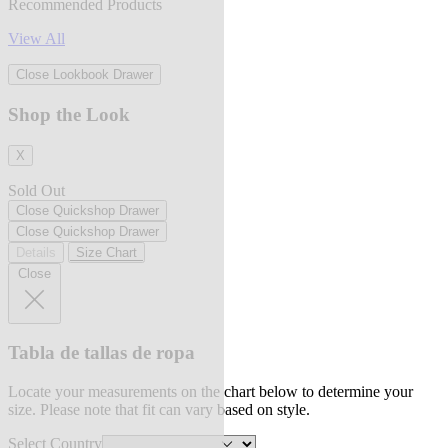
Recommended Products
View All
Close Lookbook Drawer
Shop the Look
X
Sold Out
Close Quickshop Drawer
Close Quickshop Drawer
Details
Size Chart
Close
Tabla de tallas de ropa
Locate your measurements on the chart below to determine your
size. Please note that fit can vary based on style.
Select Country