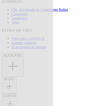
COMERCIO
Elle, del mundo de Legalmente Rubia
Cinturones
Sombreros
Velas
ESTILO DE VIDA
Vive con L'AGENCE
Nuestro catálogo
El programa de estilista
ACERCA DE
APOYO
CUENTA