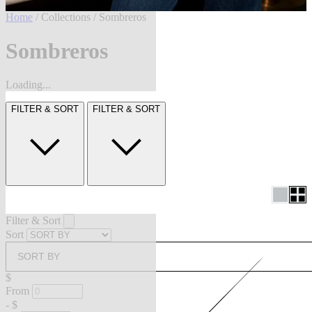
Home
/
Collections
/ Sombreros
Sombreros
Loading...
FILTER & SORT
FILTER & SORT
Filter & Sort
Sort
SORT BY
$
From
-
$