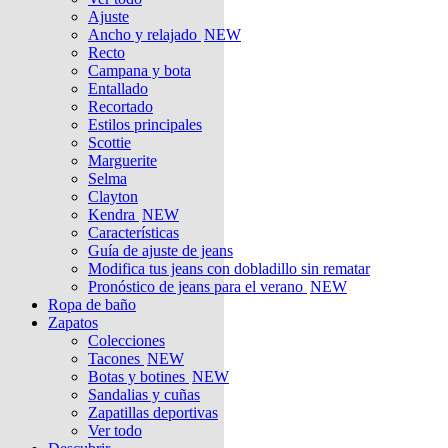
Ajuste
Ancho y relajado
NEW
Recto
Campana y bota
Entallado
Recortado
Estilos principales
Scottie
Marguerite
Selma
Clayton
Kendra
NEW
Características
Guía de ajuste de jeans
Modifica tus jeans con dobladillo sin rematar
Pronóstico de jeans para el verano
NEW
Ropa de baño
Zapatos
Colecciones
Tacones
NEW
Botas y botines
NEW
Sandalias y cuñas
Zapatillas deportivas
Ver todo