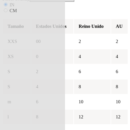
IN
CM
Tamaño
Estados Unidos
Reino Unido
AU
XXS
00
2
2
XS
0
4
4
S
2
6
6
S
4
8
8
m
6
10
10
l
8
12
12