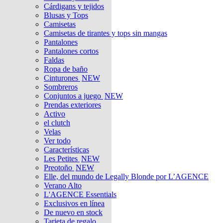
Cárdigans y tejidos
Blusas y Tops
Camisetas
Camisetas de tirantes y tops sin mangas
Pantalones
Pantalones cortos
Faldas
Ropa de baño
Cinturones
NEW
Sombreros
Conjuntos a juego
NEW
Prendas exteriores
Activo
el clutch
Velas
Ver todo
Características
Les Petites
NEW
Preotoño
NEW
Elle, del mundo de Legally Blonde por L’AGENCE
Verano Alto
L'AGENCE Essentials
Exclusivos en línea
De nuevo en stock
Tarjeta de regalo