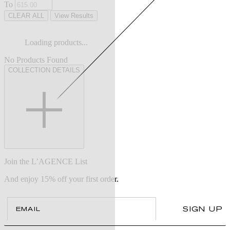
To
CLEAR ALL
View Results
Loading products...
No Products Found
COLLECTION DETAILS
Join the L’AGENCE List
And enjoy 15% off your first order.
Email
SIGN UP