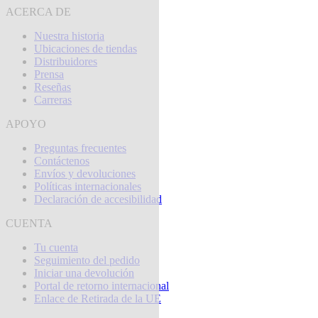
ACERCA DE
Nuestra historia
Ubicaciones de tiendas
Distribuidores
Prensa
Reseñas
Carreras
APOYO
Preguntas frecuentes
Contáctenos
Envíos y devoluciones
Políticas internacionales
Declaración de accesibilidad
CUENTA
Tu cuenta
Seguimiento del pedido
Iniciar una devolución
Portal de retorno internacional
Enlace de Retirada de la UE