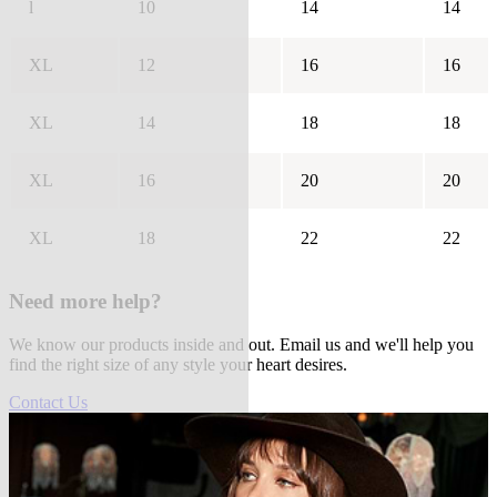
l
10
14
14
XL
12
16
16
XL
14
18
18
XL
16
20
20
XL
18
22
22
Need more help?
We know our products inside and out. Email us and we'll help you
find the right size of any style your heart desires.
Contact Us