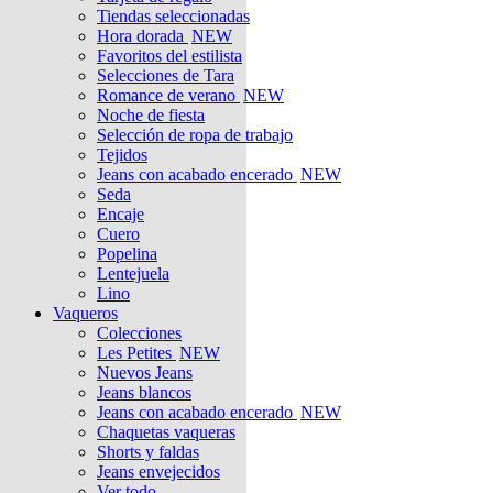
Tiendas seleccionadas
Hora dorada
NEW
Favoritos del estilista
Selecciones de Tara
Romance de verano
NEW
Noche de fiesta
Selección de ropa de trabajo
Tejidos
Jeans con acabado encerado
NEW
Seda
Encaje
Cuero
Popelina
Lentejuela
Lino
Vaqueros
Colecciones
Les Petites
NEW
Nuevos Jeans
Jeans blancos
Jeans con acabado encerado
NEW
Chaquetas vaqueras
Shorts y faldas
Jeans envejecidos
Ver todo