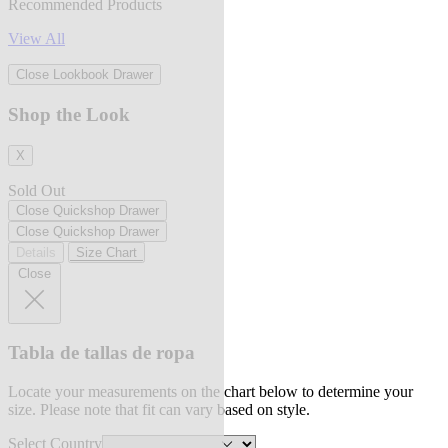
Recommended Products
View All
Close Lookbook Drawer
Shop the Look
X
Sold Out
Close Quickshop Drawer
Close Quickshop Drawer
Details
Size Chart
Close
Tabla de tallas de ropa
Locate your measurements on the chart below to determine your
size. Please note that fit can vary based on style.
Select Country