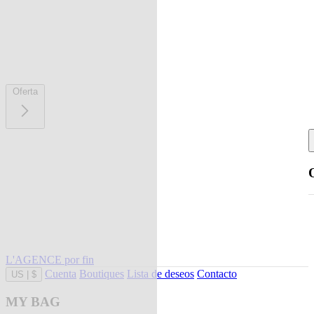
Oferta
L'AGENCE por fin
Cuenta
Boutiques
Lista de deseos
Contacto
US
|
$
MY BAG