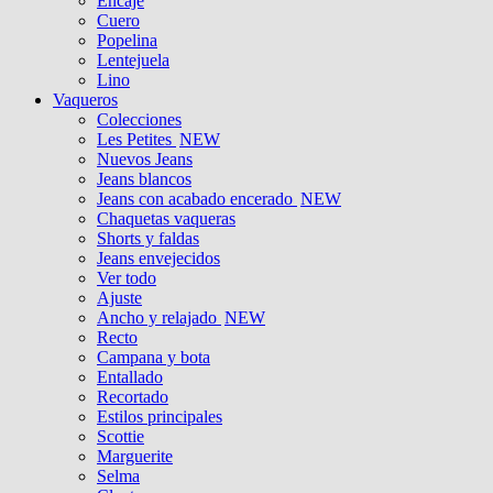
Encaje
Cuero
Popelina
Lentejuela
Lino
Vaqueros
Colecciones
Les Petites
NEW
Nuevos Jeans
Jeans blancos
Jeans con acabado encerado
NEW
Chaquetas vaqueras
Shorts y faldas
Jeans envejecidos
Ver todo
Ajuste
Ancho y relajado
NEW
Recto
Campana y bota
Entallado
Recortado
Estilos principales
Scottie
Marguerite
Selma