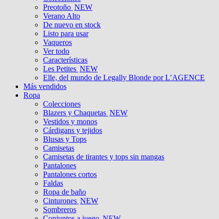
Preotoño
NEW
Verano Alto
De nuevo en stock
Listo para usar
Vaqueros
Ver todo
Características
Les Petites
NEW
Elle, del mundo de Legally Blonde por L’AGENCE
Más vendidos
Ropa
Colecciones
Blazers y Chaquetas
NEW
Vestidos y monos
Cárdigans y tejidos
Blusas y Tops
Camisetas
Camisetas de tirantes y tops sin mangas
Pantalones
Pantalones cortos
Faldas
Ropa de baño
Cinturones
NEW
Sombreros
Conjuntos a juego
NEW