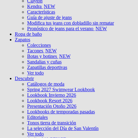
Clayton
Kendra
NEW
Características
Guía de ajuste de jeans
Modifica tus jeans con dobladillo sin rematar
Pronóstico de jeans para el verano
NEW
Ropa de baño
Zapatos
Colecciones
Tacones
NEW
Botas y botines
NEW
Sandalias y cuñas
Zapatillas deportivas
Ver todo
Descubrir
Catálogos de moda
Spring 2027 Swimwear Lookbook
Lookbook Invierno 2026
Lookbook Resort 2026
Presentación Otoño 2026
Lookbooks de temporadas pasadas
Editoriales
Tonos tierra de transición
La selección del Día de San Valentín
Ver todo