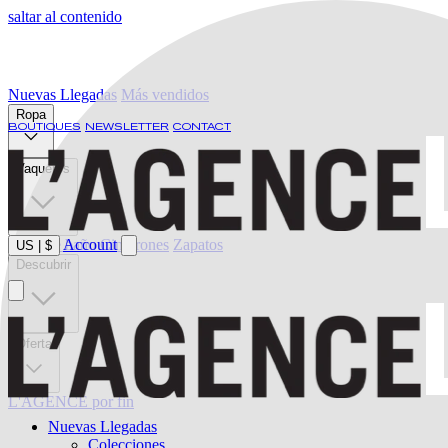
saltar al contenido
Nuevas Llegadas
Más vendidos
Ropa
BOUTIQUES
NEWSLETTER
CONTACT
Vaqueros
Ropa de baño
Account
Cinturones
Zapatos
US
|
$
Descubrir
Oferta
L'AGENCE por fin
Nuevas Llegadas
Colecciones