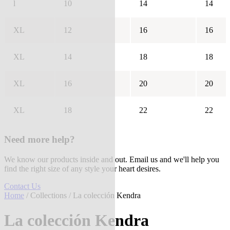
l
10
14
14
XL
12
16
16
XL
14
18
18
XL
16
20
20
XL
18
22
22
Need more help?
We know our products inside and out. Email us and we'll help you
find the right size of any style your heart desires.
Contact Us
Home
/
Collections
/ La colección Kendra
La colección Kendra