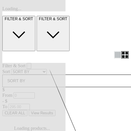
Loading...
FILTER & SORT
FILTER & SORT
Filter & Sort
Sort
SORT BY
$
From
-
$
To
CLEAR ALL
View Results
Loading products...