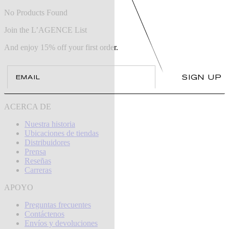
No Products Found
Join the L’AGENCE List
And enjoy 15% off your first order.
Email
SIGN UP
ACERCA DE
Nuestra historia
Ubicaciones de tiendas
Distribuidores
Prensa
Reseñas
Carreras
APOYO
Preguntas frecuentes
Contáctenos
Envíos y devoluciones