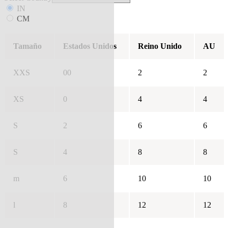
IN
CM
Tamaño
Estados Unidos
Reino Unido
AU
XXS
00
2
2
XS
0
4
4
S
2
6
6
S
4
8
8
m
6
10
10
l
8
12
12