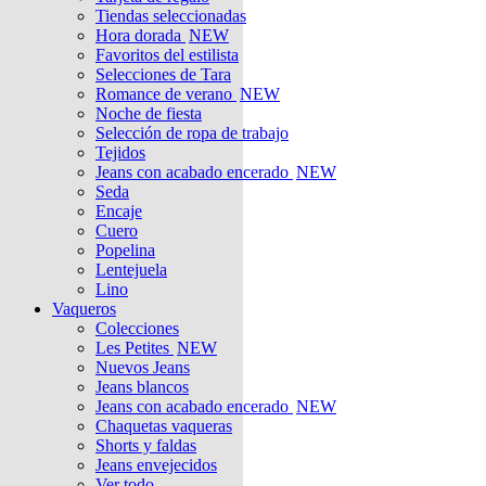
Tiendas seleccionadas
Hora dorada
NEW
Favoritos del estilista
Selecciones de Tara
Romance de verano
NEW
Noche de fiesta
Selección de ropa de trabajo
Tejidos
Jeans con acabado encerado
NEW
Seda
Encaje
Cuero
Popelina
Lentejuela
Lino
Vaqueros
Colecciones
Les Petites
NEW
Nuevos Jeans
Jeans blancos
Jeans con acabado encerado
NEW
Chaquetas vaqueras
Shorts y faldas
Jeans envejecidos
Ver todo