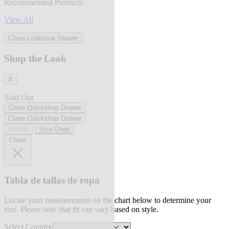
Recommended Products
View All
Close Lookbook Drawer
Shop the Look
X
Sold Out
Close Quickshop Drawer
Close Quickshop Drawer
Details
Size Chart
Close
Tabla de tallas de ropa
Locate your measurements on the chart below to determine your
size. Please note that fit can vary based on style.
Select Country