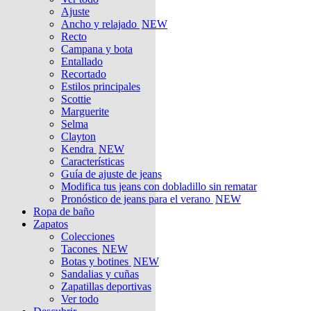
Ajuste
Ancho y relajado
NEW
Recto
Campana y bota
Entallado
Recortado
Estilos principales
Scottie
Marguerite
Selma
Clayton
Kendra
NEW
Características
Guía de ajuste de jeans
Modifica tus jeans con dobladillo sin rematar
Pronóstico de jeans para el verano
NEW
Ropa de baño
Zapatos
Colecciones
Tacones
NEW
Botas y botines
NEW
Sandalias y cuñas
Zapatillas deportivas
Ver todo