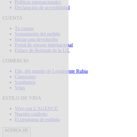
Políticas internacionales
Declaración de accesibilidad
CUENTA
Tu cuenta
Seguimiento del pedido
Iniciar una devolución
Portal de retorno internacional
Enlace de Retirada de la UE
COMERCIO
Elle, del mundo de Legalmente Rubia
Cinturones
Sombreros
Velas
ESTILO DE VIDA
Vive con L'AGENCE
Nuestro catálogo
El programa de estilista
ACERCA DE