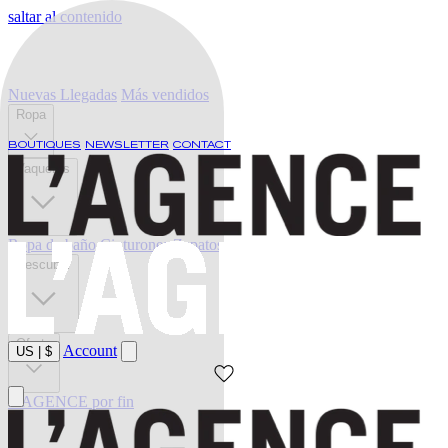
saltar al contenido
Nuevas Llegadas
Más vendidos
Ropa
BOUTIQUES
NEWSLETTER
CONTACT
Vaqueros
Ropa de baño
Cinturones
Zapatos
Descubrir
Oferta
Account
US
|
$
L'AGENCE por fin