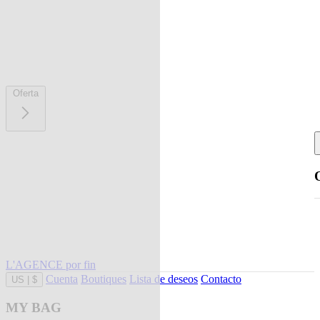
Oferta
L'AGENCE por fin
Cuenta
Boutiques
Lista de deseos
Contacto
US
|
$
MY BAG