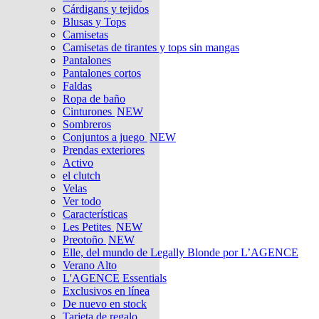
Cárdigans y tejidos
Blusas y Tops
Camisetas
Camisetas de tirantes y tops sin mangas
Pantalones
Pantalones cortos
Faldas
Ropa de baño
Cinturones
NEW
Sombreros
Conjuntos a juego
NEW
Prendas exteriores
Activo
el clutch
Velas
Ver todo
Características
Les Petites
NEW
Preotoño
NEW
Elle, del mundo de Legally Blonde por L’AGENCE
Verano Alto
L'AGENCE Essentials
Exclusivos en línea
De nuevo en stock
Tarjeta de regalo