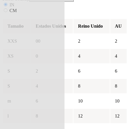
IN
CM
Tamaño
Estados Unidos
Reino Unido
AU
XXS
00
2
2
XS
0
4
4
S
2
6
6
S
4
8
8
m
6
10
10
l
8
12
12