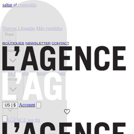
saltar al contenido
Nuevas Llegadas
Más vendidos
Ropa
BOUTIQUES
NEWSLETTER
CONTACT
Vaqueros
Ropa de baño
Cinturones
Zapatos
Descubrir
Oferta
Account
US
|
$
L'AGENCE por fin