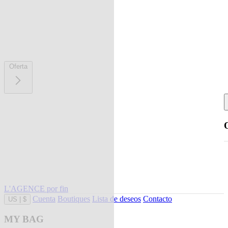
Oferta
L'AGENCE por fin
Cuenta
Boutiques
Lista de deseos
Contacto
US
|
$
MY BAG