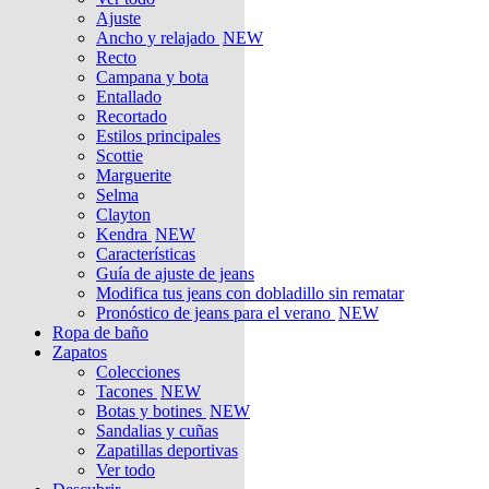
Ajuste
Ancho y relajado
NEW
Recto
Campana y bota
Entallado
Recortado
Estilos principales
Scottie
Marguerite
Selma
Clayton
Kendra
NEW
Características
Guía de ajuste de jeans
Modifica tus jeans con dobladillo sin rematar
Pronóstico de jeans para el verano
NEW
Ropa de baño
Zapatos
Colecciones
Tacones
NEW
Botas y botines
NEW
Sandalias y cuñas
Zapatillas deportivas
Ver todo