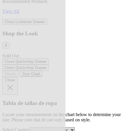
Recommended Products
View All
Close Lookbook Drawer
Shop the Look
X
Sold Out
Close Quickshop Drawer
Close Quickshop Drawer
Details
Size Chart
Close
Tabla de tallas de ropa
Locate your measurements on the chart below to determine your
size. Please note that fit can vary based on style.
Select Country