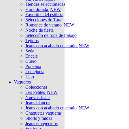
Tiendas seleccionadas
Hora dorada
NEW
Favoritos del estilista
Selecciones de Tara
Romance de verano
NEW
Noche de fiesta
Selección de ropa de trabajo
Tejidos
Jeans con acabado encerado
NEW
Seda
Encaje
Cuero
Popelina
Lentejuela
Lino
Vaqueros
Colecciones
Les Petites
NEW
Nuevos Jeans
Jeans blancos
Jeans con acabado encerado
NEW
Chaquetas vaqueras
Shorts y faldas
Jeans envejecidos
Ver todo