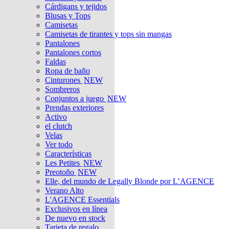
Cárdigans y tejidos
Blusas y Tops
Camisetas
Camisetas de tirantes y tops sin mangas
Pantalones
Pantalones cortos
Faldas
Ropa de baño
Cinturones
NEW
Sombreros
Conjuntos a juego
NEW
Prendas exteriores
Activo
el clutch
Velas
Ver todo
Características
Les Petites
NEW
Preotoño
NEW
Elle, del mundo de Legally Blonde por L’AGENCE
Verano Alto
L'AGENCE Essentials
Exclusivos en línea
De nuevo en stock
Tarjeta de regalo