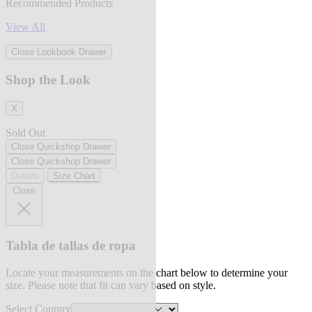
Recommended Products
View All
Close Lookbook Drawer
Shop the Look
X
Sold Out
Close Quickshop Drawer
Close Quickshop Drawer
Details
Size Chart
Close
Tabla de tallas de ropa
Locate your measurements on the chart below to determine your
size. Please note that fit can vary based on style.
Select Country