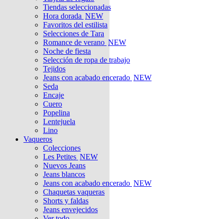
Tiendas seleccionadas
Hora dorada
NEW
Favoritos del estilista
Selecciones de Tara
Romance de verano
NEW
Noche de fiesta
Selección de ropa de trabajo
Tejidos
Jeans con acabado encerado
NEW
Seda
Encaje
Cuero
Popelina
Lentejuela
Lino
Vaqueros
Colecciones
Les Petites
NEW
Nuevos Jeans
Jeans blancos
Jeans con acabado encerado
NEW
Chaquetas vaqueras
Shorts y faldas
Jeans envejecidos
Ver todo