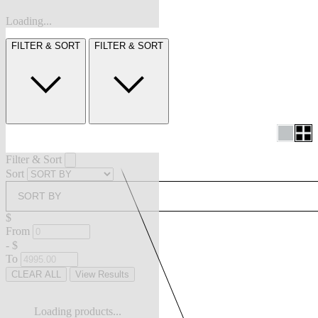
Loading...
FILTER & SORT
FILTER & SORT
Filter & Sort
Sort
SORT BY
$
From
-
$
To
CLEAR ALL
View Results
Loading products...