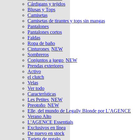
Cárdigans y tejidos
Blusas y Tops
Camisetas
Camisetas de tirantes y tops sin mangas
Pantalones
Pantalones cortos
Faldas
Ropa de baño
Cinturones
NEW
Sombreros
Conjuntos a juego
NEW
Prendas exteriores
Activo
el clutch
Velas
Ver todo
Características
Les Petites
NEW
Preotoño
NEW
Elle, del mundo de Legally Blonde por L’AGENCE
Verano Alto
L'AGENCE Essentials
Exclusivos en línea
De nuevo en stock
Tarjeta de regalo