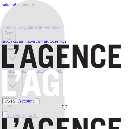
saltar al contenido
Nuevas Llegadas
Más vendidos
Ropa
BOUTIQUES
NEWSLETTER
CONTACT
Vaqueros
Ropa de baño
Cinturones
Zapatos
Descubrir
Oferta
Account
US
|
$
L'AGENCE por fin