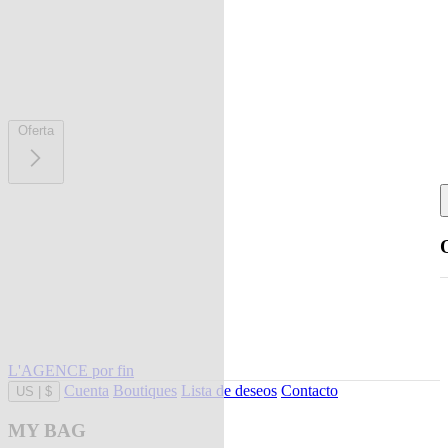
Oferta
L'AGENCE por fin
Cuenta
Boutiques
Lista de deseos
Contacto
US
|
$
MY BAG