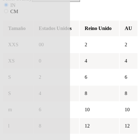
IN
CM
Tamaño
Estados Unidos
Reino Unido
AU
XXS
00
2
2
XS
0
4
4
S
2
6
6
S
4
8
8
m
6
10
10
l
8
12
12