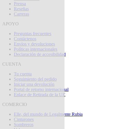
Prensa
Reseñas
Carreras
APOYO
Preguntas frecuentes
Contáctenos
Envíos y devoluciones
Políticas internacionales
Declaración de accesibilidad
CUENTA
Tu cuenta
Seguimiento del pedido
Iniciar una devolución
Portal de retorno internacional
Enlace de Retirada de la UE
COMERCIO
Elle, del mundo de Legalmente Rubia
Cinturones
Sombreros