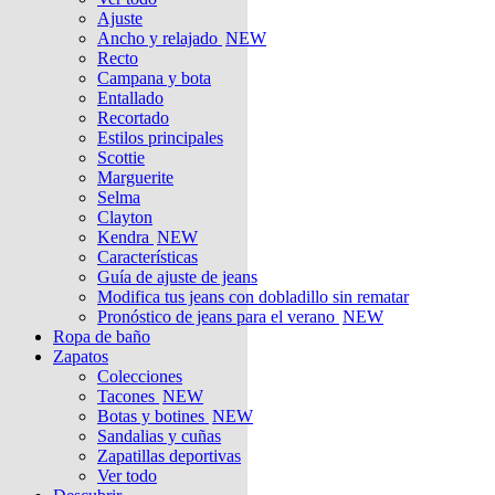
Ajuste
Ancho y relajado
NEW
Recto
Campana y bota
Entallado
Recortado
Estilos principales
Scottie
Marguerite
Selma
Clayton
Kendra
NEW
Características
Guía de ajuste de jeans
Modifica tus jeans con dobladillo sin rematar
Pronóstico de jeans para el verano
NEW
Ropa de baño
Zapatos
Colecciones
Tacones
NEW
Botas y botines
NEW
Sandalias y cuñas
Zapatillas deportivas
Ver todo