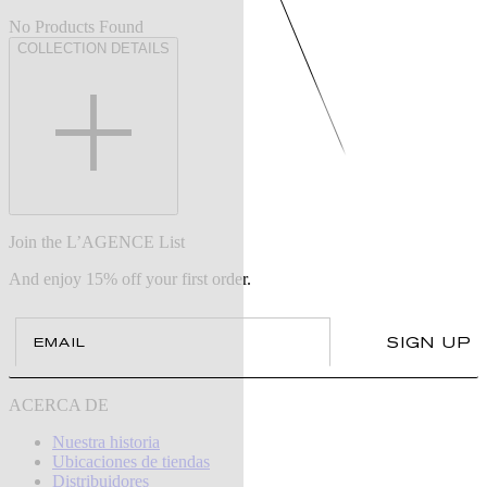
No Products Found
COLLECTION DETAILS
Join the L’AGENCE List
And enjoy 15% off your first order.
Email
SIGN UP
ACERCA DE
Nuestra historia
Ubicaciones de tiendas
Distribuidores