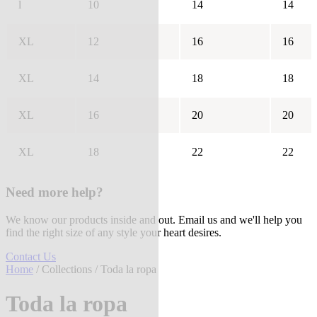
l
10
14
14
XL
12
16
16
XL
14
18
18
XL
16
20
20
XL
18
22
22
Need more help?
We know our products inside and out. Email us and we'll help you
find the right size of any style your heart desires.
Contact Us
Home
/
Collections
/ Toda la ropa
Toda la ropa