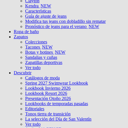
Clayton
Kendra
NEW
Características
Guía de ajuste de jeans
Modifica tus jeans con dobladillo sin rematar
Pronóstico de jeans para el verano
NEW
Ropa de baño
Zapatos
Colecciones
Tacones
NEW
Botas y botines
NEW
Sandalias y cuñas
Zapatillas deportivas
Ver todo
Descubrir
Catálogos de moda
Spring 2027 Swimwear Lookbook
Lookbook Invierno 2026
Lookbook Resort 2026
Presentación Otoño 2026
Lookbooks de temporadas pasadas
Editoriales
Tonos tierra de transición
La selección del Día de San Valentín
Ver todo