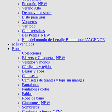
Preotoño
NEW
Verano Alto
De nuevo en stock
Listo para usar
Vaqueros
Ver todo
Características
Les Petites
NEW
Elle, del mundo de Legally Blonde por L’AGENCE
Más vendidos
Ropa
Colecciones
Blazers y Chaquetas
NEW
Vestidos y monos
Cárdigans y tejidos
Blusas y Tops
Camisetas
Camisetas de tirantes y tops sin mangas
Pantalones
Pantalones cortos
Faldas
Ropa de baño
Cinturones
NEW
Sombreros
Conjuntos a juego
NEW