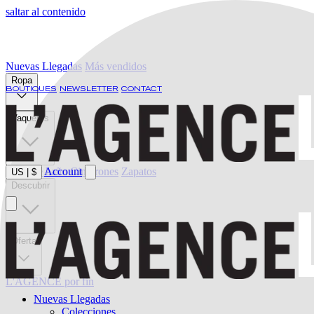
saltar al contenido
Nuevas Llegadas
Más vendidos
Ropa
BOUTIQUES
NEWSLETTER
CONTACT
Vaqueros
Ropa de baño
Account
Cinturones
Zapatos
US
|
$
Descubrir
Oferta
L'AGENCE por fin
Nuevas Llegadas
Colecciones