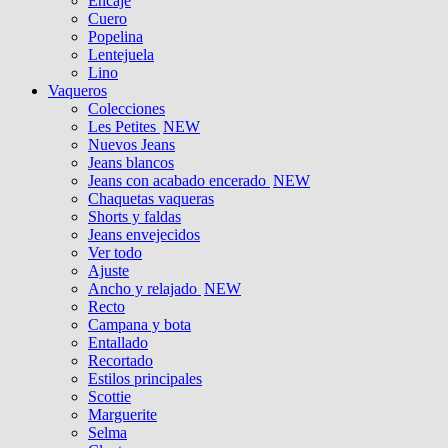
Encaje
Cuero
Popelina
Lentejuela
Lino
Vaqueros
Colecciones
Les Petites
NEW
Nuevos Jeans
Jeans blancos
Jeans con acabado encerado
NEW
Chaquetas vaqueras
Shorts y faldas
Jeans envejecidos
Ver todo
Ajuste
Ancho y relajado
NEW
Recto
Campana y bota
Entallado
Recortado
Estilos principales
Scottie
Marguerite
Selma