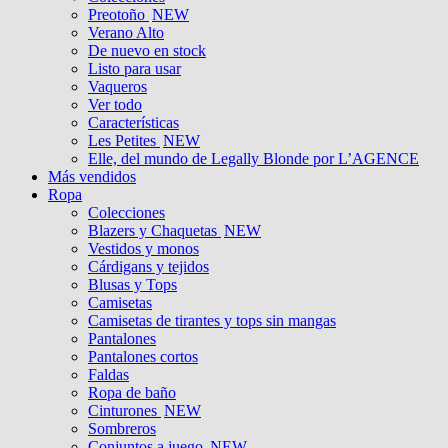
Preotoño
NEW
Verano Alto
De nuevo en stock
Listo para usar
Vaqueros
Ver todo
Características
Les Petites
NEW
Elle, del mundo de Legally Blonde por L’AGENCE
Más vendidos
Ropa
Colecciones
Blazers y Chaquetas
NEW
Vestidos y monos
Cárdigans y tejidos
Blusas y Tops
Camisetas
Camisetas de tirantes y tops sin mangas
Pantalones
Pantalones cortos
Faldas
Ropa de baño
Cinturones
NEW
Sombreros
Conjuntos a juego
NEW