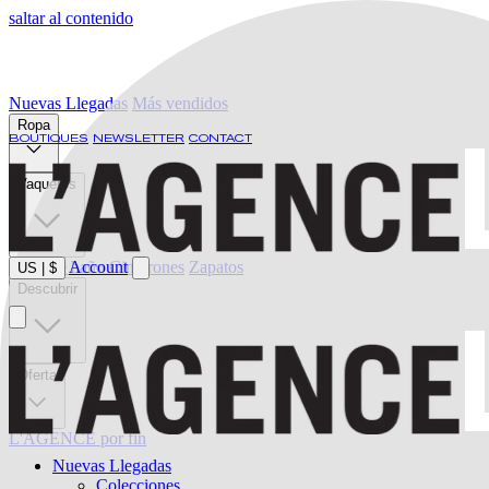
saltar al contenido
Nuevas Llegadas
Más vendidos
Ropa
BOUTIQUES
NEWSLETTER
CONTACT
Vaqueros
Ropa de baño
Account
Cinturones
Zapatos
US
|
$
Descubrir
Oferta
L'AGENCE por fin
Nuevas Llegadas
Colecciones