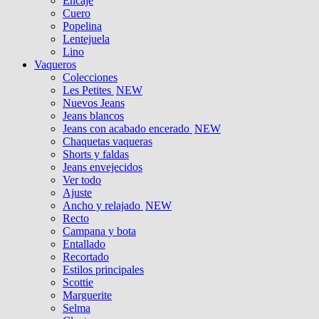
Encaje
Cuero
Popelina
Lentejuela
Lino
Vaqueros
Colecciones
Les Petites
NEW
Nuevos Jeans
Jeans blancos
Jeans con acabado encerado
NEW
Chaquetas vaqueras
Shorts y faldas
Jeans envejecidos
Ver todo
Ajuste
Ancho y relajado
NEW
Recto
Campana y bota
Entallado
Recortado
Estilos principales
Scottie
Marguerite
Selma