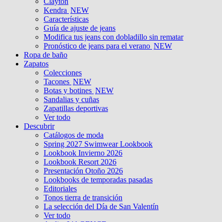
Clayton
Kendra
NEW
Características
Guía de ajuste de jeans
Modifica tus jeans con dobladillo sin rematar
Pronóstico de jeans para el verano
NEW
Ropa de baño
Zapatos
Colecciones
Tacones
NEW
Botas y botines
NEW
Sandalias y cuñas
Zapatillas deportivas
Ver todo
Descubrir
Catálogos de moda
Spring 2027 Swimwear Lookbook
Lookbook Invierno 2026
Lookbook Resort 2026
Presentación Otoño 2026
Lookbooks de temporadas pasadas
Editoriales
Tonos tierra de transición
La selección del Día de San Valentín
Ver todo