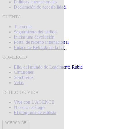
Políticas internacionales
Declaración de accesibilidad
CUENTA
Tu cuenta
Seguimiento del pedido
Iniciar una devolución
Portal de retorno internacional
Enlace de Retirada de la UE
COMERCIO
Elle, del mundo de Legalmente Rubia
Cinturones
Sombreros
Velas
ESTILO DE VIDA
Vive con L'AGENCE
Nuestro catálogo
El programa de estilista
ACERCA DE