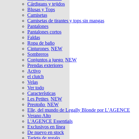
Cárdigans y tejidos
Blusas y Tops
Camisetas
Camisetas de tirantes y tops sin mangas
Pantalones
Pantalones cortos
Faldas
Ropa de baño
Cinturones
NEW
Sombreros
Conjuntos a juego
NEW
Prendas exteriores
Activo
el clutch
Velas
Ver todo
Características
Les Petites
NEW
Preotoño
NEW
Elle, del mundo de Legally Blonde por L’AGENCE
Verano Alto
L'AGENCE Essentials
Exclusivos en línea
De nuevo en stock
Tarjeta de regalo