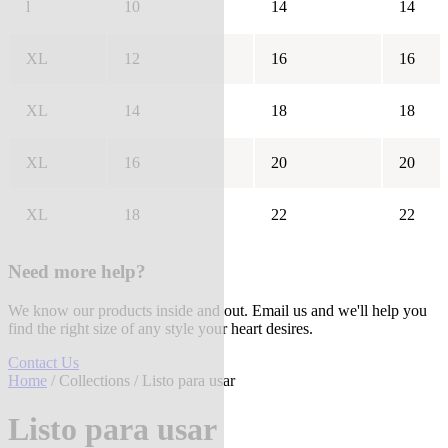
l
10
14
14
XL
12
16
16
XL
14
18
18
XL
16
20
20
XL
18
22
22
Need more help?
We know our products inside and out. Email us and we'll help you
find the right size of any style your heart desires.
Contact Us
Home
/
Collections
/ Listo para usar
Listo para usar