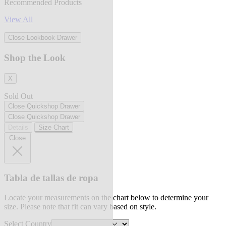
Recommended Products
View All
Close Lookbook Drawer
Shop the Look
X
Sold Out
Close Quickshop Drawer
Close Quickshop Drawer
Details
Size Chart
Close
Tabla de tallas de ropa
Locate your measurements on the chart below to determine your
size. Please note that fit can vary based on style.
Select Country