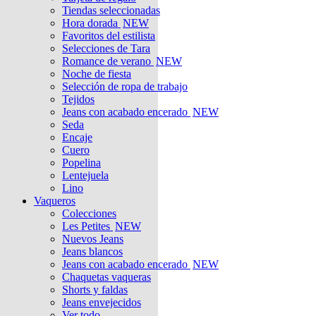
Tiendas seleccionadas
Hora dorada
NEW
Favoritos del estilista
Selecciones de Tara
Romance de verano
NEW
Noche de fiesta
Selección de ropa de trabajo
Tejidos
Jeans con acabado encerado
NEW
Seda
Encaje
Cuero
Popelina
Lentejuela
Lino
Vaqueros
Colecciones
Les Petites
NEW
Nuevos Jeans
Jeans blancos
Jeans con acabado encerado
NEW
Chaquetas vaqueras
Shorts y faldas
Jeans envejecidos
Ver todo