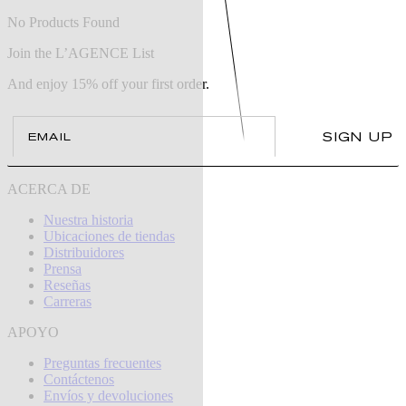
No Products Found
Join the L’AGENCE List
And enjoy 15% off your first order.
Email
SIGN UP
ACERCA DE
Nuestra historia
Ubicaciones de tiendas
Distribuidores
Prensa
Reseñas
Carreras
APOYO
Preguntas frecuentes
Contáctenos
Envíos y devoluciones