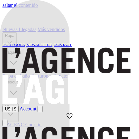
saltar al contenido
Nuevas Llegadas
Más vendidos
Ropa
BOUTIQUES
NEWSLETTER
CONTACT
Vaqueros
Ropa de baño
Cinturones
Zapatos
Descubrir
Oferta
Account
US
|
$
L'AGENCE por fin