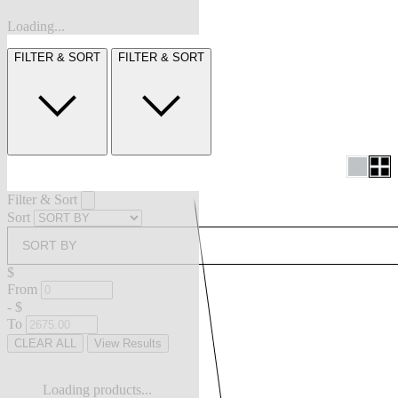
Loading...
FILTER & SORT
FILTER & SORT
Filter & Sort
Sort
SORT BY
$
From
-
$
To
CLEAR ALL
View Results
Loading products...