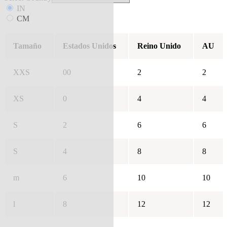
IN
CM
Tamaño
Estados Unidos
Reino Unido
AU
XXS
00
2
2
XS
0
4
4
S
2
6
6
S
4
8
8
m
6
10
10
l
8
12
12