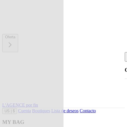
Oferta
L'AGENCE por fin
Cuenta
Boutiques
Lista de deseos
Contacto
US
|
$
MY BAG