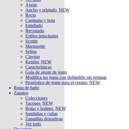
Ajuste
Ancho y relajado
NEW
Recto
Campana y bota
Entallado
Recortado
Estilos principales
Scottie
Marguerite
Selma
Clayton
Kendra
NEW
Características
Guía de ajuste de jeans
Modifica tus jeans con dobladillo sin rematar
Pronóstico de jeans para el verano
NEW
Ropa de baño
Zapatos
Colecciones
Tacones
NEW
Botas y botines
NEW
Sandalias y cuñas
Zapatillas deportivas
Ver todo