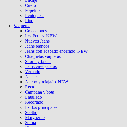
Encaje
Cuero
Popelina
Lentejuela
Lino
Vaqueros
Colecciones
Les Petites
NEW
Nuevos Jeans
Jeans blancos
Jeans con acabado encerado
NEW
Chaquetas vaqueras
Shorts y faldas
Jeans envejecidos
Ver todo
Ajuste
Ancho y relajado
NEW
Recto
Campana y bota
Entallado
Recortado
Estilos principales
Scottie
Marguerite
Selma