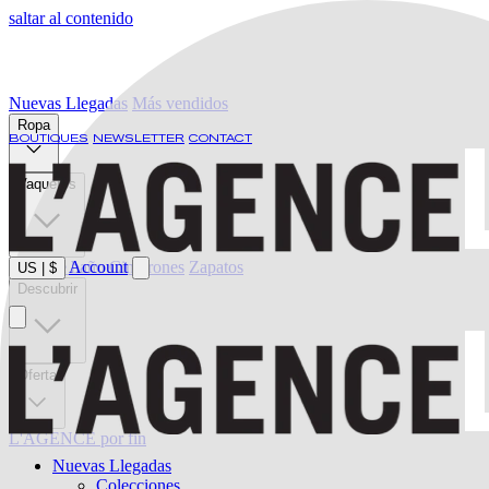
saltar al contenido
Nuevas Llegadas
Más vendidos
Ropa
BOUTIQUES
NEWSLETTER
CONTACT
Vaqueros
Ropa de baño
Account
Cinturones
Zapatos
US
|
$
Descubrir
Oferta
L'AGENCE por fin
Nuevas Llegadas
Colecciones