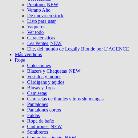
Preotoño
NEW
Verano Alto
De nuevo en stock
Listo para usar
Vaqueros
Ver todo
Características
Les Petites
NEW
Elle, del mundo de Legally Blonde por L’AGENCE
Más vendidos
Ropa
Colecciones
Blazers y Chaquetas
NEW
Vestidos y monos
Cárdigans y tejidos
Blusas y Tops
Camisetas
Camisetas de tirantes y tops sin mangas
Pantalones
Pantalones cortos
Faldas
Ropa de baño
Cinturones
NEW
Sombreros
Conjuntos a juego
NEW