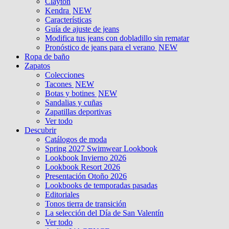
Clayton
Kendra
NEW
Características
Guía de ajuste de jeans
Modifica tus jeans con dobladillo sin rematar
Pronóstico de jeans para el verano
NEW
Ropa de baño
Zapatos
Colecciones
Tacones
NEW
Botas y botines
NEW
Sandalias y cuñas
Zapatillas deportivas
Ver todo
Descubrir
Catálogos de moda
Spring 2027 Swimwear Lookbook
Lookbook Invierno 2026
Lookbook Resort 2026
Presentación Otoño 2026
Lookbooks de temporadas pasadas
Editoriales
Tonos tierra de transición
La selección del Día de San Valentín
Ver todo