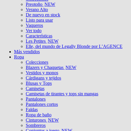
Preotoño
NEW
Verano Alto
De nuevo en stock
Listo para usar
Vaqueros
Ver todo
Características
Les Petites
NEW
Elle, del mundo de Legally Blonde por L’AGENCE
Más vendidos
Ropa
Colecciones
Blazers y Chaquetas
NEW
Vestidos y monos
Cárdigans y tejidos
Blusas y Tops
Camisetas
Camisetas de tirantes y tops sin mangas
Pantalones
Pantalones cortos
Faldas
Ropa de baño
Cinturones
NEW
Sombreros
Conjuntos a juego
NEW