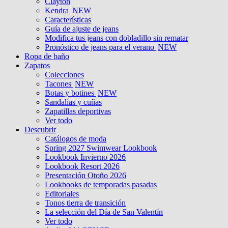
Clayton
Kendra
NEW
Características
Guía de ajuste de jeans
Modifica tus jeans con dobladillo sin rematar
Pronóstico de jeans para el verano
NEW
Ropa de baño
Zapatos
Colecciones
Tacones
NEW
Botas y botines
NEW
Sandalias y cuñas
Zapatillas deportivas
Ver todo
Descubrir
Catálogos de moda
Spring 2027 Swimwear Lookbook
Lookbook Invierno 2026
Lookbook Resort 2026
Presentación Otoño 2026
Lookbooks de temporadas pasadas
Editoriales
Tonos tierra de transición
La selección del Día de San Valentín
Ver todo