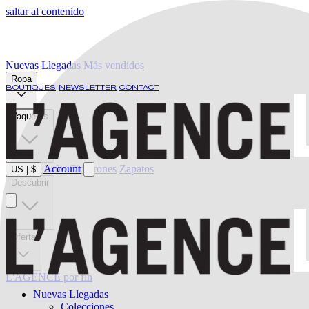
saltar al contenido
Nuevas Llegadas
Más vendidos
Ropa
BOUTIQUES
NEWSLETTER
CONTACT
Vaqueros
Ropa de baño
Account
Cinturones
Zapatos
US
|
$
Descubrir
Oferta
L'AGENCE por fin
Nuevas Llegadas
Colecciones