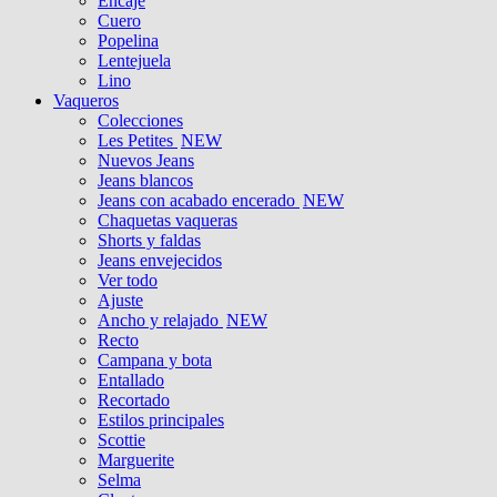
Encaje
Cuero
Popelina
Lentejuela
Lino
Vaqueros
Colecciones
Les Petites
NEW
Nuevos Jeans
Jeans blancos
Jeans con acabado encerado
NEW
Chaquetas vaqueras
Shorts y faldas
Jeans envejecidos
Ver todo
Ajuste
Ancho y relajado
NEW
Recto
Campana y bota
Entallado
Recortado
Estilos principales
Scottie
Marguerite
Selma