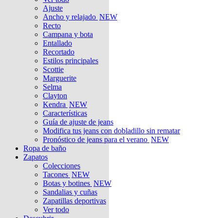
Ajuste
Ancho y relajado
NEW
Recto
Campana y bota
Entallado
Recortado
Estilos principales
Scottie
Marguerite
Selma
Clayton
Kendra
NEW
Características
Guía de ajuste de jeans
Modifica tus jeans con dobladillo sin rematar
Pronóstico de jeans para el verano
NEW
Ropa de baño
Zapatos
Colecciones
Tacones
NEW
Botas y botines
NEW
Sandalias y cuñas
Zapatillas deportivas
Ver todo