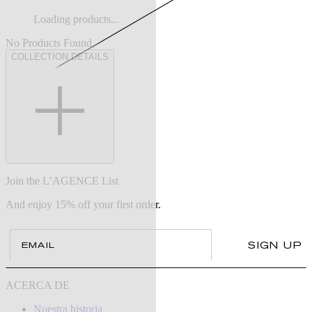
Loading products...
No Products Found
COLLECTION DETAILS
Join the L’AGENCE List
And enjoy 15% off your first order.
Email
SIGN UP
ACERCA DE
Nuestra historia