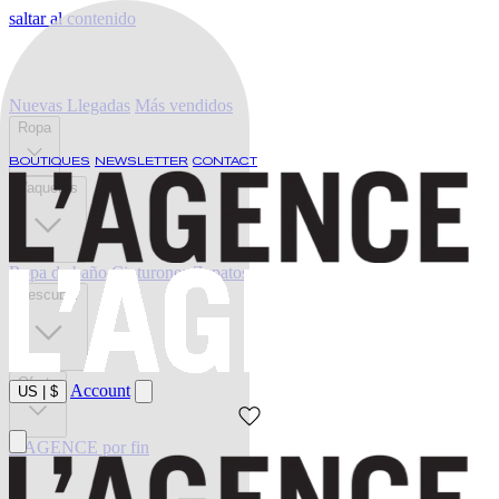
saltar al contenido
Nuevas Llegadas
Más vendidos
Ropa
BOUTIQUES
NEWSLETTER
CONTACT
Vaqueros
Ropa de baño
Cinturones
Zapatos
Descubrir
Oferta
Account
US
|
$
L'AGENCE por fin