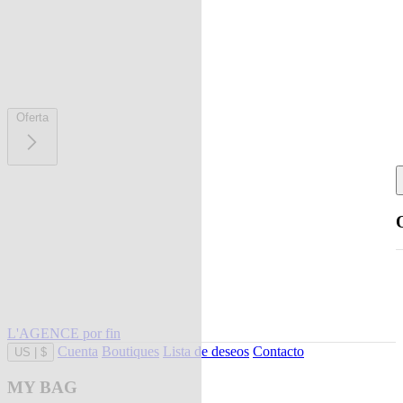
Oferta
L'AGENCE por fin
Cuenta
Boutiques
Lista de deseos
Contacto
US
|
$
MY BAG