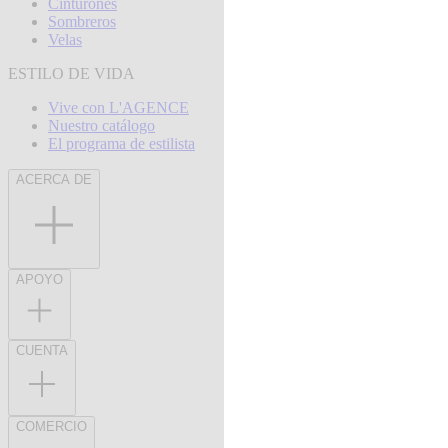
Cinturones
Sombreros
Velas
ESTILO DE VIDA
Vive con L'AGENCE
Nuestro catálogo
El programa de estilista
ACERCA DE
APOYO
CUENTA
COMERCIO