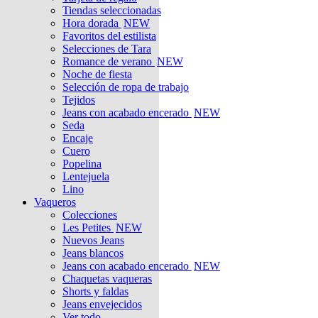
Tiendas seleccionadas
Hora dorada
NEW
Favoritos del estilista
Selecciones de Tara
Romance de verano
NEW
Noche de fiesta
Selección de ropa de trabajo
Tejidos
Jeans con acabado encerado
NEW
Seda
Encaje
Cuero
Popelina
Lentejuela
Lino
Vaqueros
Colecciones
Les Petites
NEW
Nuevos Jeans
Jeans blancos
Jeans con acabado encerado
NEW
Chaquetas vaqueras
Shorts y faldas
Jeans envejecidos
Ver todo