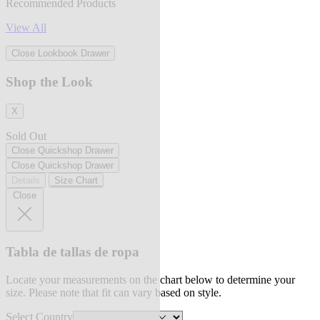
Recommended Products
View All
Close Lookbook Drawer
Shop the Look
X
Sold Out
Close Quickshop Drawer
Close Quickshop Drawer
Details
Size Chart
Close
Tabla de tallas de ropa
Locate your measurements on the chart below to determine your
size. Please note that fit can vary based on style.
Select Country