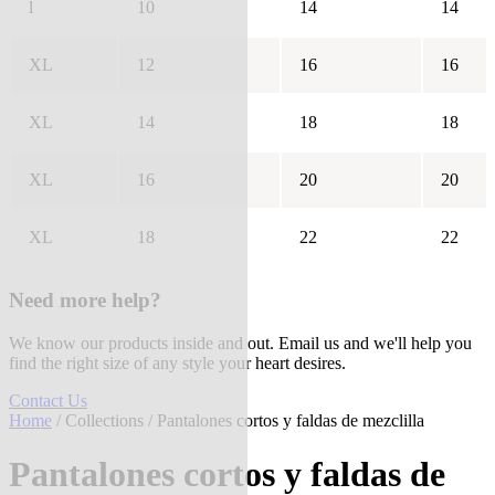
l
10
14
14
XL
12
16
16
XL
14
18
18
XL
16
20
20
XL
18
22
22
Need more help?
We know our products inside and out. Email us and we'll help you
find the right size of any style your heart desires.
Contact Us
Home
/
Collections
/ Pantalones cortos y faldas de mezclilla
Pantalones cortos y faldas de