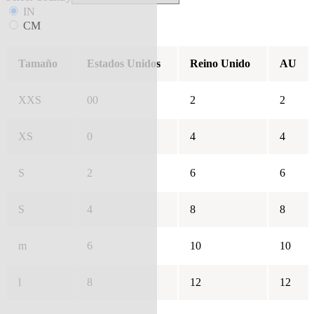
IN
CM
Tamaño
Estados Unidos
Reino Unido
AU
XXS
00
2
2
XS
0
4
4
S
2
6
6
S
4
8
8
m
6
10
10
l
8
12
12