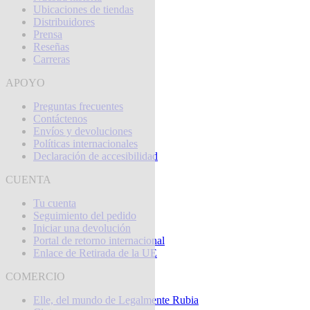
Ubicaciones de tiendas
Distribuidores
Prensa
Reseñas
Carreras
APOYO
Preguntas frecuentes
Contáctenos
Envíos y devoluciones
Políticas internacionales
Declaración de accesibilidad
CUENTA
Tu cuenta
Seguimiento del pedido
Iniciar una devolución
Portal de retorno internacional
Enlace de Retirada de la UE
COMERCIO
Elle, del mundo de Legalmente Rubia