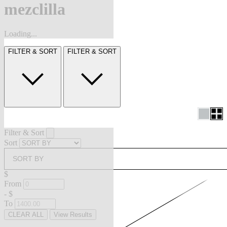
mezclilla
Loading...
FILTER & SORT
FILTER & SORT
Filter & Sort
Sort
SORT BY
$
From
-
$
To
CLEAR ALL
View Results