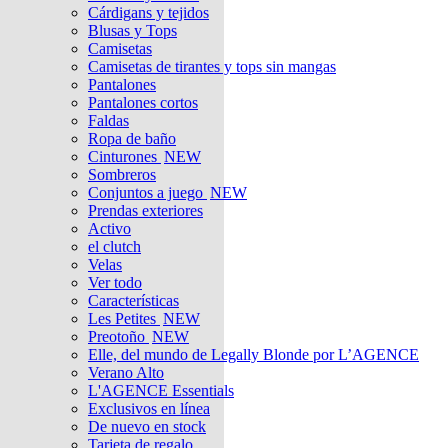
Cárdigans y tejidos
Blusas y Tops
Camisetas
Camisetas de tirantes y tops sin mangas
Pantalones
Pantalones cortos
Faldas
Ropa de baño
Cinturones
NEW
Sombreros
Conjuntos a juego
NEW
Prendas exteriores
Activo
el clutch
Velas
Ver todo
Características
Les Petites
NEW
Preotoño
NEW
Elle, del mundo de Legally Blonde por L’AGENCE
Verano Alto
L'AGENCE Essentials
Exclusivos en línea
De nuevo en stock
Tarjeta de regalo