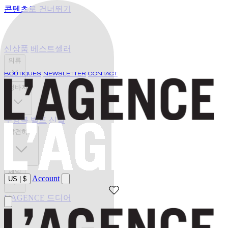
콘텐츠로 건너뛰기
신상품
베스트셀러
의류
BOUTIQUES
NEWSLETTER
CONTACT
청바지
수영복
벨트
신발
발견하기
세일
Account
US
|
$
L'AGENCE 드디어