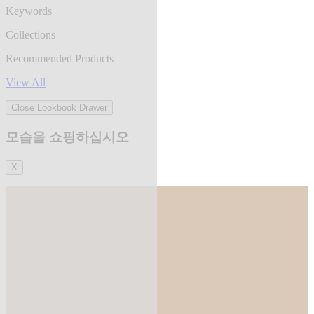
Keywords
Collections
Recommended Products
View All
Close Lookbook Drawer
모습을 쇼핑하십시오
X