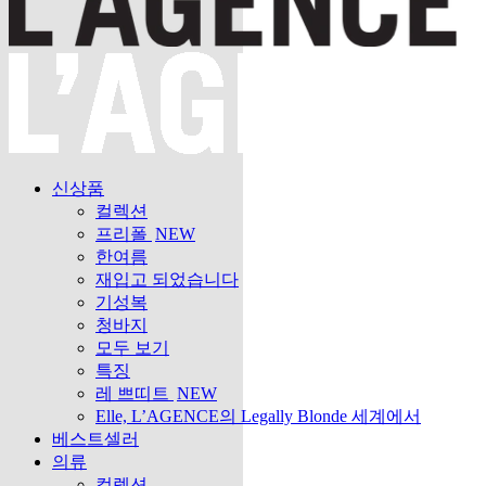
신상품
컬렉션
프리폴
NEW
한여름
재입고 되었습니다
기성복
청바지
모두 보기
특징
레 쁘띠트
NEW
Elle, L’AGENCE의 Legally Blonde 세계에서
베스트셀러
의류
컬렉션