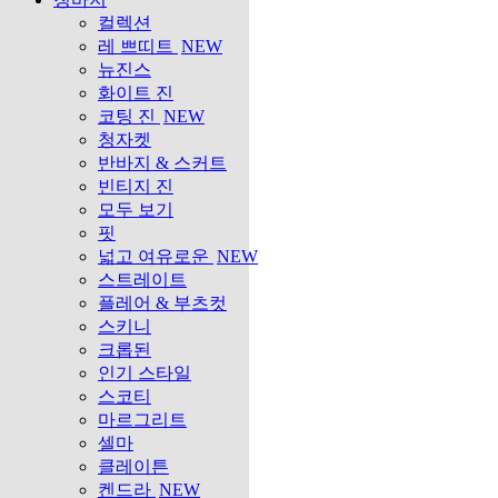
컬렉션
레 쁘띠트
NEW
뉴진스
화이트 진
코팅 진
NEW
청자켓
반바지 & 스커트
빈티지 진
모두 보기
핏
넓고 여유로운
NEW
스트레이트
플레어 & 부츠컷
스키니
크롭된
인기 스타일
스코티
마르그리트
셀마
클레이튼
켄드라
NEW