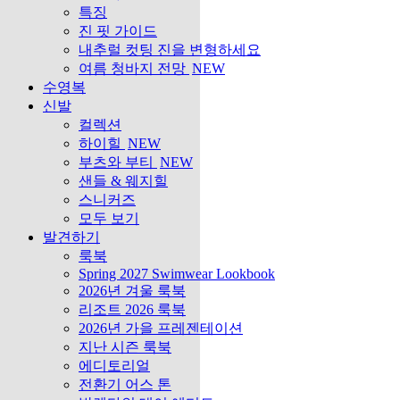
특징
진 핏 가이드
내추럴 컷팅 진을 변형하세요
여름 청바지 전망
NEW
수영복
신발
컬렉션
하이힐
NEW
부츠와 부티
NEW
샌들 & 웨지힐
스니커즈
모두 보기
발견하기
룩북
Spring 2027 Swimwear Lookbook
2026년 겨울 룩북
리조트 2026 룩북
2026년 가을 프레젠테이션
지난 시즌 룩북
에디토리얼
전환기 어스 톤