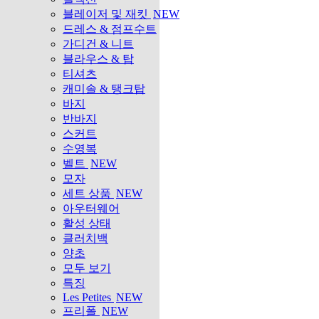
블레이저 및 재킷
NEW
드레스 & 점프수트
가디건 & 니트
블라우스 & 탑
티셔츠
캐미솔 & 탱크탑
바지
반바지
스커트
수영복
벨트
NEW
모자
세트 상품
NEW
아우터웨어
활성 상태
클러치백
양초
모두 보기
특징
Les Petites
NEW
프리폴
NEW