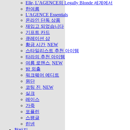
Elle, L’AGENCE의 Legally Blonde 세계에서
한여름
L'AGENCE Essentials
온라인 단독 상품
재입고 되었습니다
기프트 카드
큐레이션 샵
황금 시간
NEW
스타일리스트 추천 아이템
타라의 추천 아이템
여름 로맨스
NEW
밤 외출
워크웨어 에디트
원단
코팅 진
NEW
실크
레이스
가죽
포플린
스팽글
린넨
청바지