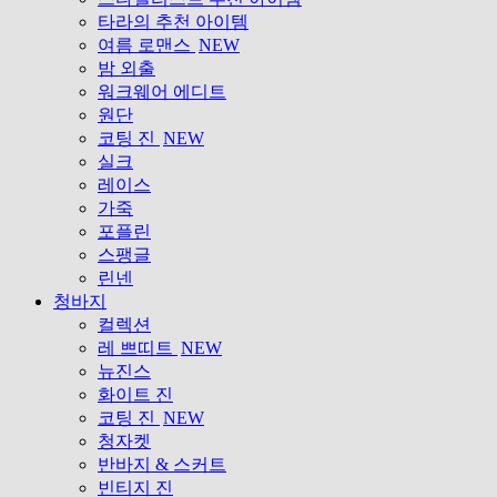
타라의 추천 아이템
여름 로맨스
NEW
밤 외출
워크웨어 에디트
원단
코팅 진
NEW
실크
레이스
가죽
포플린
스팽글
린넨
청바지
컬렉션
레 쁘띠트
NEW
뉴진스
화이트 진
코팅 진
NEW
청자켓
반바지 & 스커트
빈티지 진