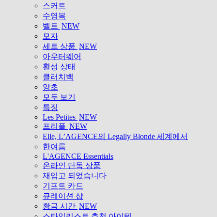
스커트
수영복
벨트
NEW
모자
세트 상품
NEW
아우터웨어
활성 상태
클러치백
양초
모두 보기
특징
Les Petites
NEW
프리폴
NEW
Elle, L’AGENCE의 Legally Blonde 세계에서
한여름
L'AGENCE Essentials
온라인 단독 상품
재입고 되었습니다
기프트 카드
큐레이션 샵
황금 시간
NEW
스타일리스트 추천 아이템