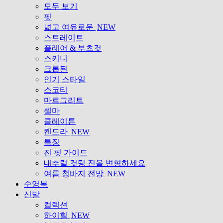
모두 보기
핏
넓고 여유로운
NEW
스트레이트
플레어 & 부츠컷
스키니
크롭된
인기 스타일
스코티
마르그리트
셀마
클레이튼
켄드라
NEW
특징
진 핏 가이드
내추럴 컷팅 진을 변형하세요
여름 청바지 전망
NEW
수영복
신발
컬렉션
하이힐
NEW