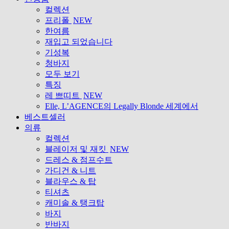
컬렉션
프리폴
NEW
한여름
재입고 되었습니다
기성복
청바지
모두 보기
특징
레 쁘띠트
NEW
Elle, L’AGENCE의 Legally Blonde 세계에서
베스트셀러
의류
컬렉션
블레이저 및 재킷
NEW
드레스 & 점프수트
가디건 & 니트
블라우스 & 탑
티셔츠
캐미솔 & 탱크탑
바지
반바지