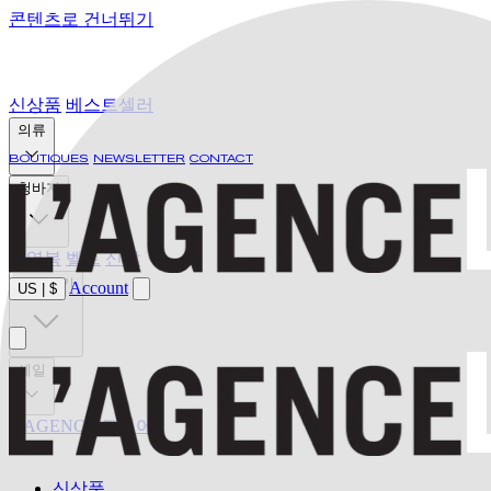
콘텐츠로 건너뛰기
신상품
베스트셀러
의류
BOUTIQUES
NEWSLETTER
CONTACT
청바지
수영복
벨트
신발
발견하기
Account
US
|
$
세일
L'AGENCE 드디어
신상품