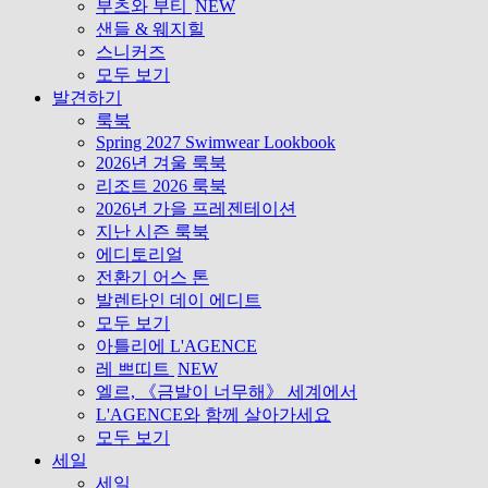
부츠와 부티
NEW
샌들 & 웨지힐
스니커즈
모두 보기
발견하기
룩북
Spring 2027 Swimwear Lookbook
2026년 겨울 룩북
리조트 2026 룩북
2026년 가을 프레젠테이션
지난 시즌 룩북
에디토리얼
전환기 어스 톤
발렌타인 데이 에디트
모두 보기
아틀리에 L'AGENCE
레 쁘띠트
NEW
엘르, 《금발이 너무해》 세계에서
L'AGENCE와 함께 살아가세요
모두 보기
세일
세일