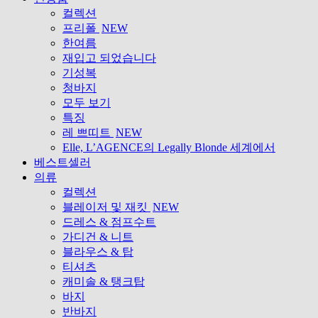
컬렉션
프리폴
NEW
한여름
재입고 되었습니다
기성복
청바지
모두 보기
특징
레 쁘띠트
NEW
Elle, L’AGENCE의 Legally Blonde 세계에서
베스트셀러
의류
컬렉션
블레이저 및 재킷
NEW
드레스 & 점프수트
가디건 & 니트
블라우스 & 탑
티셔츠
캐미솔 & 탱크탑
바지
반바지