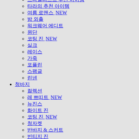
타라의 추천 아이템
여름 로맨스
NEW
밤 외출
워크웨어 에디트
원단
코팅 진
NEW
실크
레이스
가죽
포플린
스팽글
린넨
청바지
컬렉션
레 쁘띠트
NEW
뉴진스
화이트 진
코팅 진
NEW
청자켓
반바지 & 스커트
빈티지 진