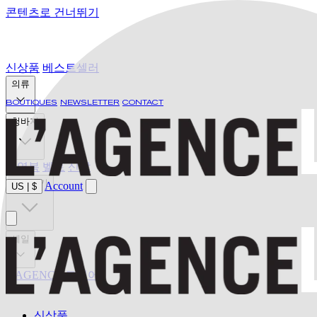
콘텐츠로 건너뛰기
신상품
베스트셀러
의류
BOUTIQUES
NEWSLETTER
CONTACT
청바지
수영복
벨트
신발
발견하기
Account
US
|
$
세일
L'AGENCE 드디어
신상품