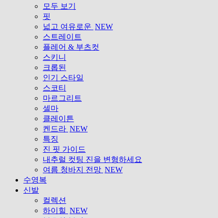
모두 보기
핏
넓고 여유로운
NEW
스트레이트
플레어 & 부츠컷
스키니
크롭된
인기 스타일
스코티
마르그리트
셀마
클레이튼
켄드라
NEW
특징
진 핏 가이드
내추럴 컷팅 진을 변형하세요
여름 청바지 전망
NEW
수영복
신발
컬렉션
하이힐
NEW