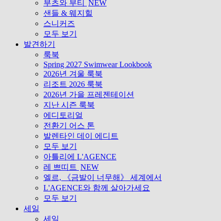
부츠와 부티
NEW
샌들 & 웨지힐
스니커즈
모두 보기
발견하기
룩북
Spring 2027 Swimwear Lookbook
2026년 겨울 룩북
리조트 2026 룩북
2026년 가을 프레젠테이션
지난 시즌 룩북
에디토리얼
전환기 어스 톤
발렌타인 데이 에디트
모두 보기
아틀리에 L'AGENCE
레 쁘띠트
NEW
엘르, 《금발이 너무해》 세계에서
L'AGENCE와 함께 살아가세요
모두 보기
세일
세일