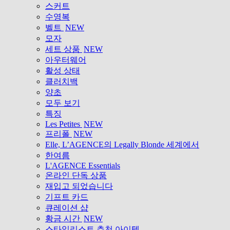
스커트
수영복
벨트
NEW
모자
세트 상품
NEW
아우터웨어
활성 상태
클러치백
양초
모두 보기
특징
Les Petites
NEW
프리폴
NEW
Elle, L’AGENCE의 Legally Blonde 세계에서
한여름
L'AGENCE Essentials
온라인 단독 상품
재입고 되었습니다
기프트 카드
큐레이션 샵
황금 시간
NEW
스타일리스트 추천 아이템