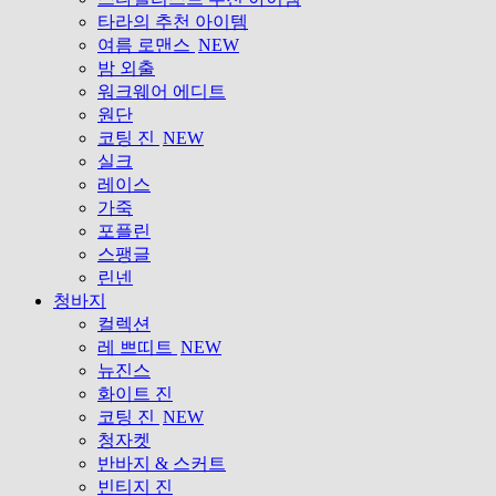
타라의 추천 아이템
여름 로맨스
NEW
밤 외출
워크웨어 에디트
원단
코팅 진
NEW
실크
레이스
가죽
포플린
스팽글
린넨
청바지
컬렉션
레 쁘띠트
NEW
뉴진스
화이트 진
코팅 진
NEW
청자켓
반바지 & 스커트
빈티지 진