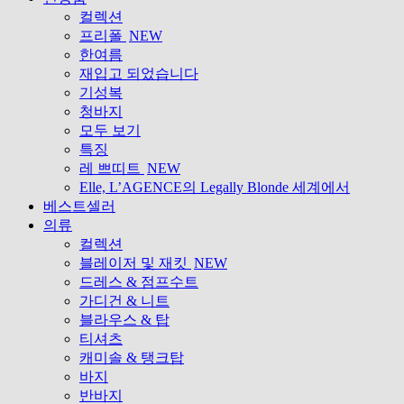
컬렉션
프리폴
NEW
한여름
재입고 되었습니다
기성복
청바지
모두 보기
특징
레 쁘띠트
NEW
Elle, L’AGENCE의 Legally Blonde 세계에서
베스트셀러
의류
컬렉션
블레이저 및 재킷
NEW
드레스 & 점프수트
가디건 & 니트
블라우스 & 탑
티셔츠
캐미솔 & 탱크탑
바지
반바지