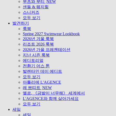
부츠와 부티
NEW
샌들 & 웨지힐
스니커즈
모두 보기
발견하기
룩북
Spring 2027 Swimwear Lookbook
2026년 겨울 룩북
리조트 2026 룩북
2026년 가을 프레젠테이션
지난 시즌 룩북
에디토리얼
전환기 어스 톤
발렌타인 데이 에디트
모두 보기
아틀리에 L'AGENCE
레 쁘띠트
NEW
엘르, 《금발이 너무해》 세계에서
L'AGENCE와 함께 살아가세요
모두 보기
세일
세일