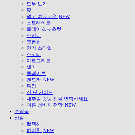
모두 보기
핏
넓고 여유로운
NEW
스트레이트
플레어 & 부츠컷
스키니
크롭된
인기 스타일
스코티
마르그리트
셀마
클레이튼
켄드라
NEW
특징
진 핏 가이드
내추럴 컷팅 진을 변형하세요
여름 청바지 전망
NEW
수영복
신발
컬렉션
하이힐
NEW