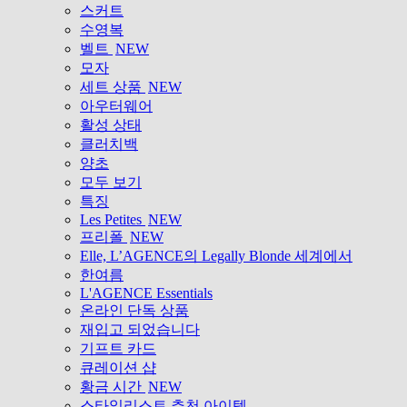
스커트
수영복
벨트
NEW
모자
세트 상품
NEW
아우터웨어
활성 상태
클러치백
양초
모두 보기
특징
Les Petites
NEW
프리폴
NEW
Elle, L’AGENCE의 Legally Blonde 세계에서
한여름
L'AGENCE Essentials
온라인 단독 상품
재입고 되었습니다
기프트 카드
큐레이션 샵
황금 시간
NEW
스타일리스트 추천 아이템