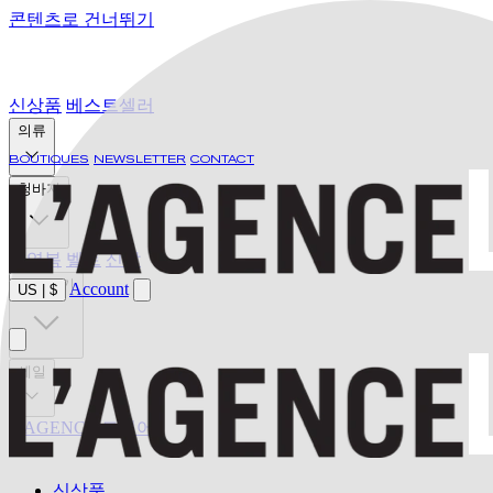
콘텐츠로 건너뛰기
신상품
베스트셀러
의류
BOUTIQUES
NEWSLETTER
CONTACT
청바지
수영복
벨트
신발
발견하기
Account
US
|
$
세일
L'AGENCE 드디어
신상품