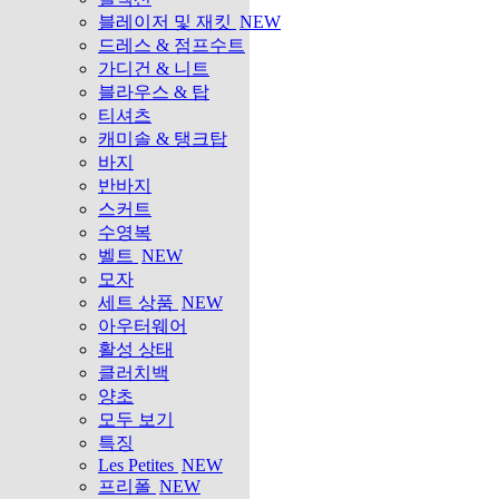
블레이저 및 재킷
NEW
드레스 & 점프수트
가디건 & 니트
블라우스 & 탑
티셔츠
캐미솔 & 탱크탑
바지
반바지
스커트
수영복
벨트
NEW
모자
세트 상품
NEW
아우터웨어
활성 상태
클러치백
양초
모두 보기
특징
Les Petites
NEW
프리폴
NEW