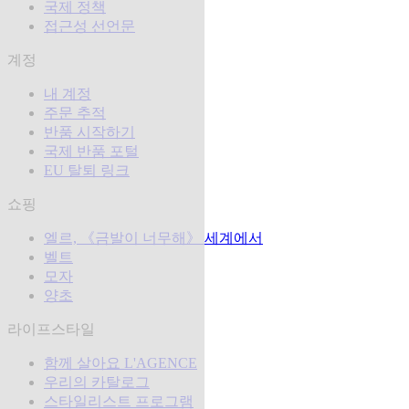
국제 정책
접근성 선언문
계정
내 계정
주문 추적
반품 시작하기
국제 반품 포털
EU 탈퇴 링크
쇼핑
엘르, 《금발이 너무해》 세계에서
벨트
모자
양초
라이프스타일
함께 살아요 L'AGENCE
우리의 카탈로그
스타일리스트 프로그램