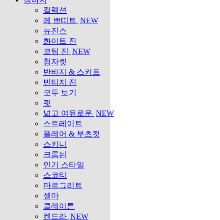
컬렉션
레 쁘띠트
NEW
뉴진스
화이트 진
코팅 진
NEW
청자켓
반바지 & 스커트
빈티지 진
모두 보기
핏
넓고 여유로운
NEW
스트레이트
플레어 & 부츠컷
스키니
크롭된
인기 스타일
스코티
마르그리트
셀마
클레이튼
켄드라
NEW