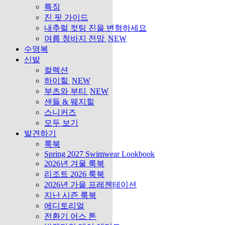
특징
진 핏 가이드
내추럴 컷팅 진을 변형하세요
여름 청바지 전망
NEW
수영복
신발
컬렉션
하이힐
NEW
부츠와 부티
NEW
샌들 & 웨지힐
스니커즈
모두 보기
발견하기
룩북
Spring 2027 Swimwear Lookbook
2026년 겨울 룩북
리조트 2026 룩북
2026년 가을 프레젠테이션
지난 시즌 룩북
에디토리얼
전환기 어스 톤