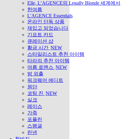
Elle, L’AGENCE의 Legally Blonde 세계에서
한여름
L'AGENCE Essentials
온라인 단독 상품
재입고 되었습니다
기프트 카드
큐레이션 샵
황금 시간
NEW
스타일리스트 추천 아이템
타라의 추천 아이템
여름 로맨스
NEW
밤 외출
워크웨어 에디트
원단
코팅 진
NEW
실크
레이스
가죽
포플린
스팽글
린넨
청바지