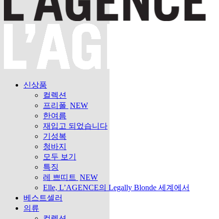
신상품
컬렉션
프리폴
NEW
한여름
재입고 되었습니다
기성복
청바지
모두 보기
특징
레 쁘띠트
NEW
Elle, L’AGENCE의 Legally Blonde 세계에서
베스트셀러
의류
컬렉션