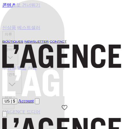
콘텐츠로 건너뛰기
신상품
베스트셀러
의류
BOUTIQUES
NEWSLETTER
CONTACT
청바지
수영복
벨트
신발
발견하기
세일
Account
US
|
$
L'AGENCE 드디어