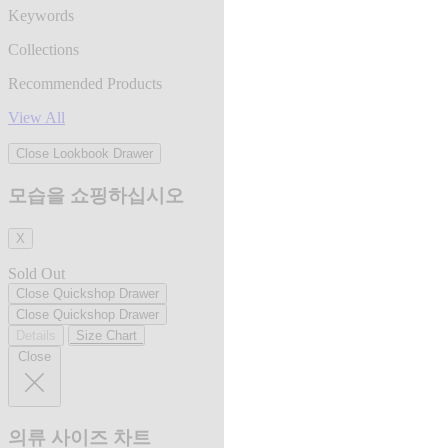
Keywords
Collections
Recommended Products
View All
Close Lookbook Drawer
모습을 쇼핑하십시오
X
Sold Out
Close Quickshop Drawer
Close Quickshop Drawer
Details
Size Chart
Close
의류 사이즈 차트