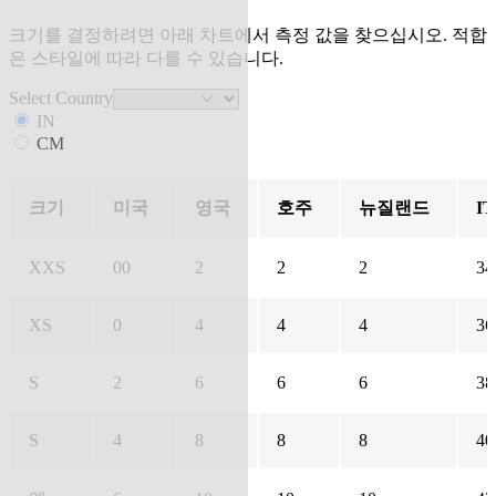
크기를 결정하려면 아래 차트에서 측정 값을 찾으십시오. 적합
은 스타일에 따라 다를 수 있습니다.
Select Country
IN
CM
크기
미국
영국
호주
뉴질랜드
IT
XXS
00
2
2
2
34
XS
0
4
4
4
36
S
2
6
6
6
38
S
4
8
8
8
40