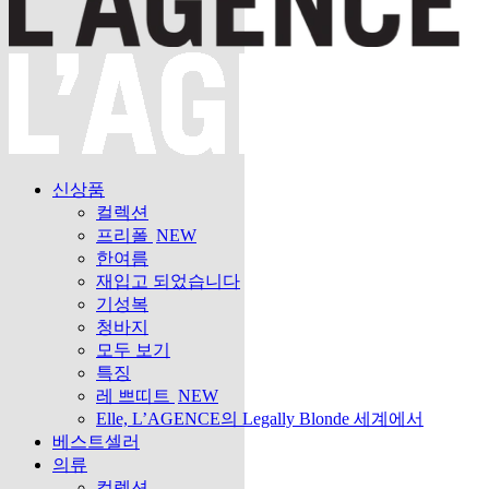
신상품
컬렉션
프리폴
NEW
한여름
재입고 되었습니다
기성복
청바지
모두 보기
특징
레 쁘띠트
NEW
Elle, L’AGENCE의 Legally Blonde 세계에서
베스트셀러
의류
컬렉션