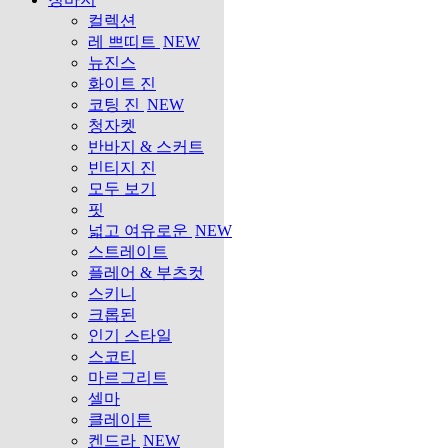
컬렉션
레 쁘띠트
NEW
뉴진스
화이트 진
코팅 진
NEW
청자켓
반바지 & 스커트
빈티지 진
모두 보기
핏
넓고 여유로운
NEW
스트레이트
플레어 & 부츠컷
스키니
크롭된
인기 스타일
스코티
마르그리트
셀마
클레이튼
켄드라
NEW