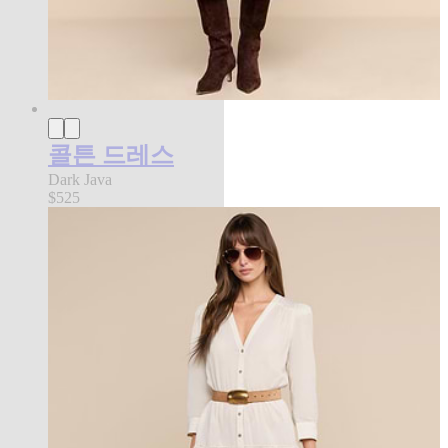
콜튼 드레스
Dark Java
$525