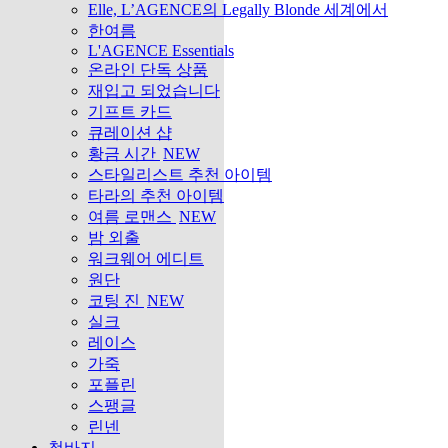
Elle, L’AGENCE의 Legally Blonde 세계에서
한여름
L'AGENCE Essentials
온라인 단독 상품
재입고 되었습니다
기프트 카드
큐레이션 샵
황금 시간
NEW
스타일리스트 추천 아이템
타라의 추천 아이템
여름 로맨스
NEW
밤 외출
워크웨어 에디트
원단
코팅 진
NEW
실크
레이스
가죽
포플린
스팽글
린넨
청바지