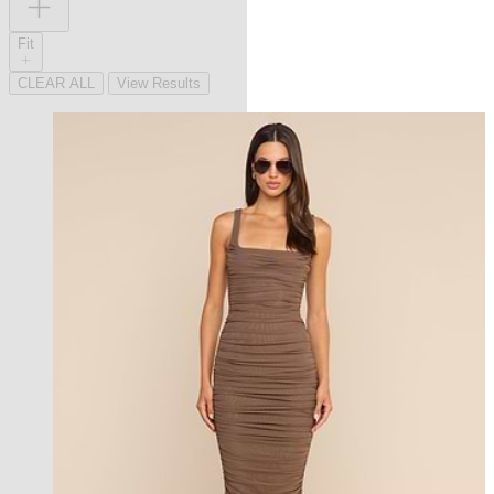
Fit
CLEAR ALL
View Results