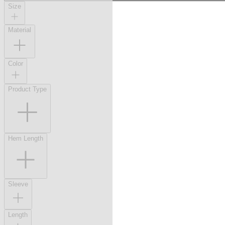
Size
Material
Color
Product Type
Hem Length
Sleeve
Length