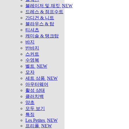
블레이저 및 재킷
NEW
드레스 & 점프수트
가디건 & 니트
블라우스 & 탑
티셔츠
캐미솔 & 탱크탑
바지
반바지
스커트
수영복
벨트
NEW
모자
세트 상품
NEW
아우터웨어
활성 상태
클러치백
양초
모두 보기
특징
Les Petites
NEW
프리폴
NEW