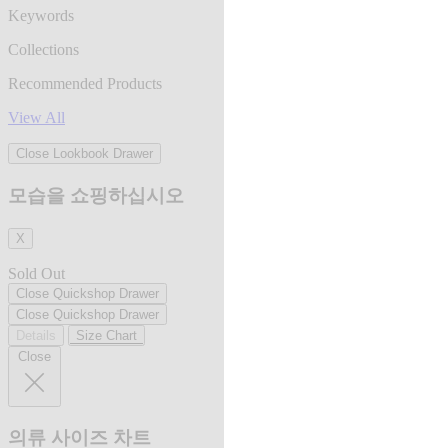
Keywords
Collections
Recommended Products
View All
Close Lookbook Drawer
모습을 쇼핑하십시오
X
Sold Out
Close Quickshop Drawer
Close Quickshop Drawer
Details
Size Chart
Close
의류 사이즈 차트