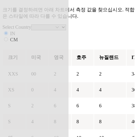
크기를 결정하려면 아래 차트에서 측정 값을 찾으십시오. 적합
은 스타일에 따라 다를 수 있습니다.
Select Country
IN
CM
크기
미국
영국
호주
뉴질랜드
IT
XXS
00
2
2
2
34
XS
0
4
4
4
36
S
2
6
6
6
38
S
4
8
8
8
40