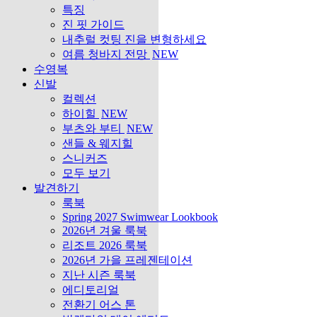
특징
진 핏 가이드
내추럴 컷팅 진을 변형하세요
여름 청바지 전망
NEW
수영복
신발
컬렉션
하이힐
NEW
부츠와 부티
NEW
샌들 & 웨지힐
스니커즈
모두 보기
발견하기
룩북
Spring 2027 Swimwear Lookbook
2026년 겨울 룩북
리조트 2026 룩북
2026년 가을 프레젠테이션
지난 시즌 룩북
에디토리얼
전환기 어스 톤