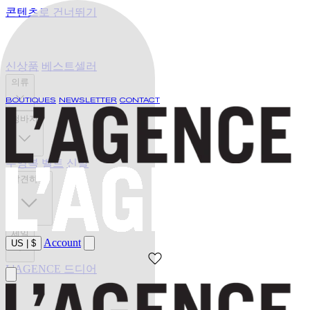
콘텐츠로 건너뛰기
신상품
베스트셀러
의류
BOUTIQUES
NEWSLETTER
CONTACT
청바지
수영복
벨트
신발
발견하기
세일
Account
US
|
$
L'AGENCE 드디어