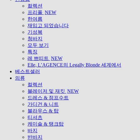
컬렉션
프리폴
NEW
한여름
재입고 되었습니다
기성복
청바지
모두 보기
특징
레 쁘띠트
NEW
Elle, L’AGENCE의 Legally Blonde 세계에서
베스트셀러
의류
컬렉션
블레이저 및 재킷
NEW
드레스 & 점프수트
가디건 & 니트
블라우스 & 탑
티셔츠
캐미솔 & 탱크탑
바지
반바지