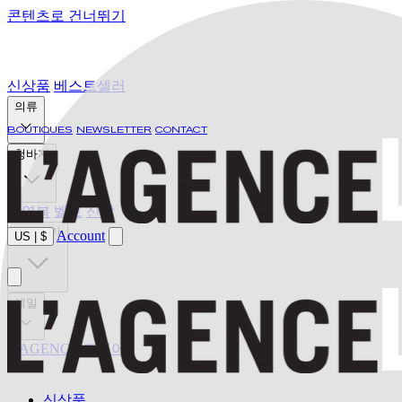
콘텐츠로 건너뛰기
신상품
베스트셀러
의류
BOUTIQUES
NEWSLETTER
CONTACT
청바지
수영복
벨트
신발
발견하기
Account
US
|
$
세일
L'AGENCE 드디어
신상품