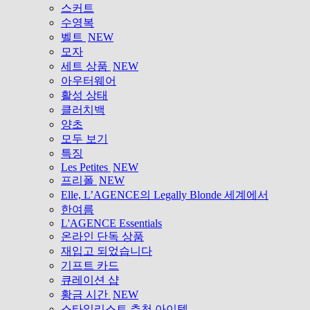
스커트
수영복
벨트
NEW
모자
세트 상품
NEW
아우터웨어
활성 상태
클러치백
양초
모두 보기
특징
Les Petites
NEW
프리폴
NEW
Elle, L’AGENCE의 Legally Blonde 세계에서
한여름
L'AGENCE Essentials
온라인 단독 상품
재입고 되었습니다
기프트 카드
큐레이션 샵
황금 시간
NEW
스타일리스트 추천 아이템