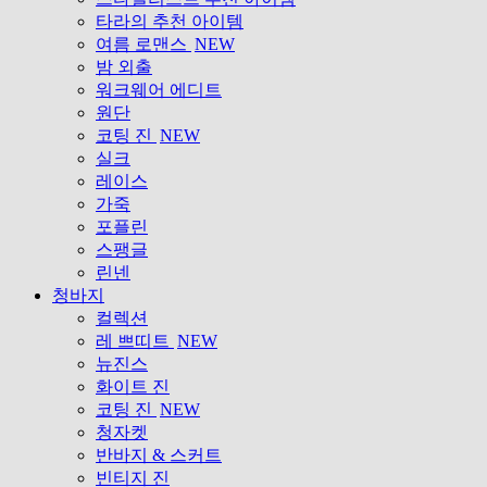
타라의 추천 아이템
여름 로맨스
NEW
밤 외출
워크웨어 에디트
원단
코팅 진
NEW
실크
레이스
가죽
포플린
스팽글
린넨
청바지
컬렉션
레 쁘띠트
NEW
뉴진스
화이트 진
코팅 진
NEW
청자켓
반바지 & 스커트
빈티지 진