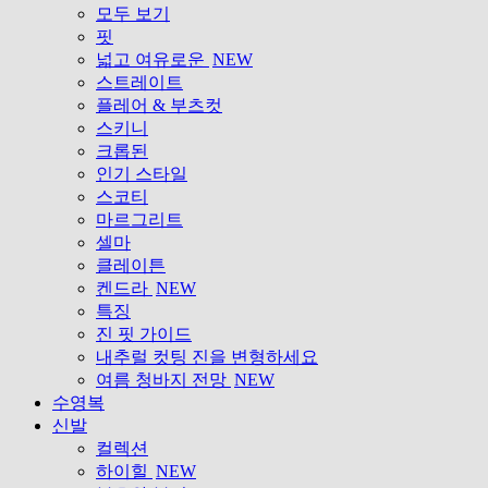
모두 보기
핏
넓고 여유로운
NEW
스트레이트
플레어 & 부츠컷
스키니
크롭된
인기 스타일
스코티
마르그리트
셀마
클레이튼
켄드라
NEW
특징
진 핏 가이드
내추럴 컷팅 진을 변형하세요
여름 청바지 전망
NEW
수영복
신발
컬렉션
하이힐
NEW