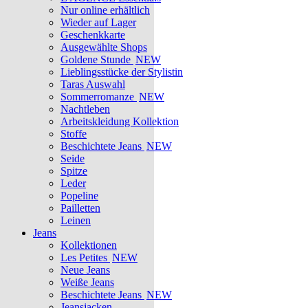
Nur online erhältlich
Wieder auf Lager
Geschenkkarte
Ausgewählte Shops
Goldene Stunde
NEW
Lieblingsstücke der Stylistin
Taras Auswahl
Sommerromanze
NEW
Nachtleben
Arbeitskleidung Kollektion
Stoffe
Beschichtete Jeans
NEW
Seide
Spitze
Leder
Popeline
Pailletten
Leinen
Jeans
Kollektionen
Les Petites
NEW
Neue Jeans
Weiße Jeans
Beschichtete Jeans
NEW
Jeansjacken