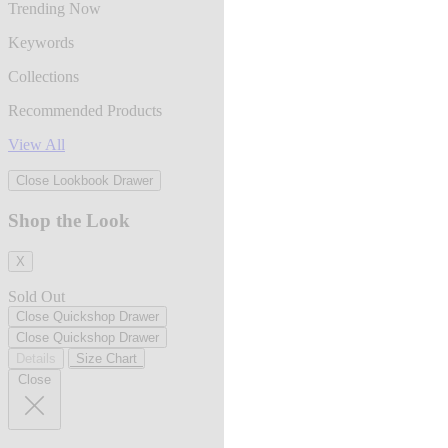
Trending Now
Keywords
Collections
Recommended Products
View All
Close Lookbook Drawer
Shop the Look
X
Sold Out
Close Quickshop Drawer
Close Quickshop Drawer
Details
Size Chart
Close