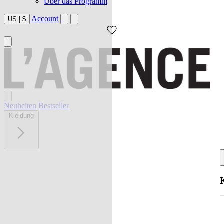
Über das Programm
Account
US
|
$
Neuheiten
Bestseller
Kleidung