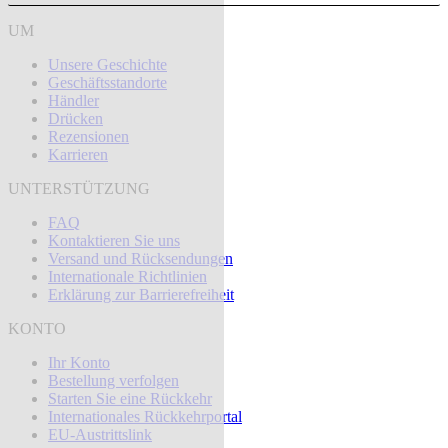
UM
Unsere Geschichte
Geschäftsstandorte
Händler
Drücken
Rezensionen
Karrieren
UNTERSTÜTZUNG
FAQ
Kontaktieren Sie uns
Versand und Rücksendungen
Internationale Richtlinien
Erklärung zur Barrierefreiheit
KONTO
Ihr Konto
Bestellung verfolgen
Starten Sie eine Rückkehr
Internationales Rückkehrportal
EU-Austrittslink