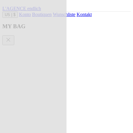
L'AGENCE endlich
Konto
Boutiquen
Wunschliste
Kontakt
US
|
$
MY BAG