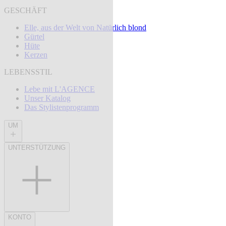
GESCHÄFT
Elle, aus der Welt von Natürlich blond
Gürtel
Hüte
Kerzen
LEBENSSTIL
Lebe mit L'AGENCE
Unser Katalog
Das Stylistenprogramm
UM
UNTERSTÜTZUNG
KONTO