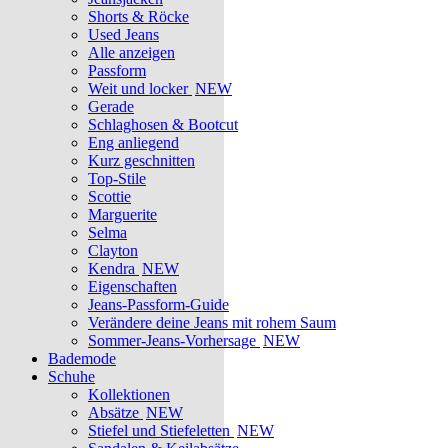
Shorts & Röcke
Used Jeans
Alle anzeigen
Passform
Weit und locker
NEW
Gerade
Schlaghosen & Bootcut
Eng anliegend
Kurz geschnitten
Top-Stile
Scottie
Marguerite
Selma
Clayton
Kendra
NEW
Eigenschaften
Jeans-Passform-Guide
Verändere deine Jeans mit rohem Saum
Sommer-Jeans-Vorhersage
NEW
Bademode
Schuhe
Kollektionen
Absätze
NEW
Stiefel und Stiefeletten
NEW