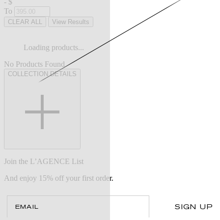
-
$
To
CLEAR ALL
View Results
Loading products...
No Products Found
COLLECTION DETAILS
Join the L’AGENCE List
And enjoy 15% off your first order.
Email
SIGN UP