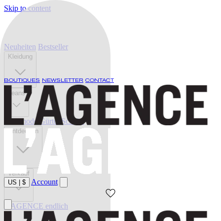
Skip to content
Neuheiten
Bestseller
Kleidung
BOUTIQUES
NEWSLETTER
CONTACT
Jeans
Bademode
Gürtel
Schuhe
Entdecken
Verkauf
Account
US
|
$
L'AGENCE endlich