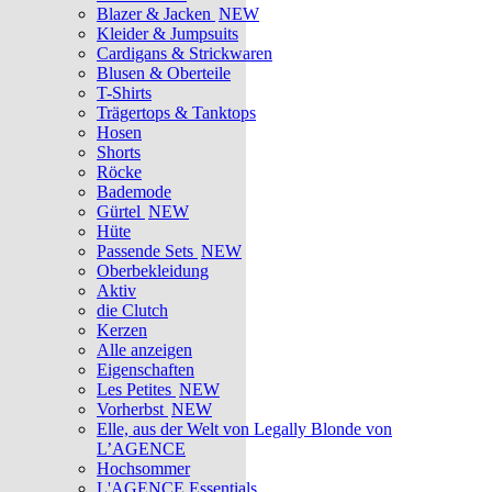
Blazer & Jacken
NEW
Kleider & Jumpsuits
Cardigans & Strickwaren
Blusen & Oberteile
T-Shirts
Trägertops & Tanktops
Hosen
Shorts
Röcke
Bademode
Gürtel
NEW
Hüte
Passende Sets
NEW
Oberbekleidung
Aktiv
die Clutch
Kerzen
Alle anzeigen
Eigenschaften
Les Petites
NEW
Vorherbst
NEW
Elle, aus der Welt von Legally Blonde von
L’AGENCE
Hochsommer
L'AGENCE Essentials