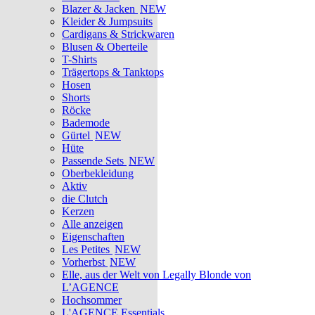
Blazer & Jacken
NEW
Kleider & Jumpsuits
Cardigans & Strickwaren
Blusen & Oberteile
T-Shirts
Trägertops & Tanktops
Hosen
Shorts
Röcke
Bademode
Gürtel
NEW
Hüte
Passende Sets
NEW
Oberbekleidung
Aktiv
die Clutch
Kerzen
Alle anzeigen
Eigenschaften
Les Petites
NEW
Vorherbst
NEW
Elle, aus der Welt von Legally Blonde von
L’AGENCE
Hochsommer
L'AGENCE Essentials