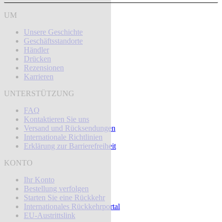
UM
Unsere Geschichte
Geschäftsstandorte
Händler
Drücken
Rezensionen
Karrieren
UNTERSTÜTZUNG
FAQ
Kontaktieren Sie uns
Versand und Rücksendungen
Internationale Richtlinien
Erklärung zur Barrierefreiheit
KONTO
Ihr Konto
Bestellung verfolgen
Starten Sie eine Rückkehr
Internationales Rückkehrportal
EU-Austrittslink