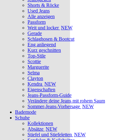
Shorts & Röcke
Used Jeans
Alle anzeigen
Passform
Weit und locker
NEW
Gerade
Schlaghosen & Bootcut
Eng anliegend
Kurz geschnitten
Top-Stile
Scottie
Marguerite
Selma
Clayton
Kendra
NEW
Eigenschaften
Jeans-Passform-Guide
Verändere deine Jeans mit rohem Saum
Sommer-Jeans-Vorhersage
NEW
Bademode
Schuhe
Kollektionen
Absätze
NEW
Stiefel und Stiefeletten
NEW