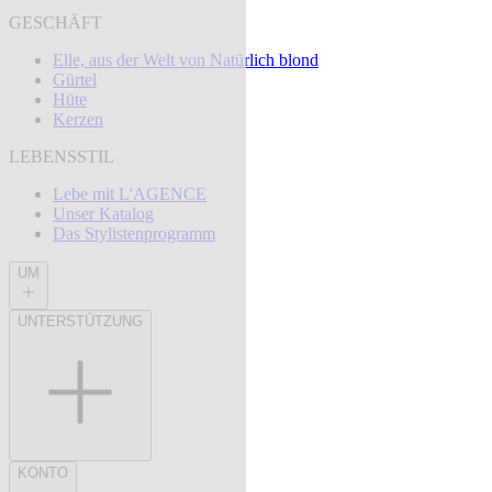
GESCHÄFT
Elle, aus der Welt von Natürlich blond
Gürtel
Hüte
Kerzen
LEBENSSTIL
Lebe mit L'AGENCE
Unser Katalog
Das Stylistenprogramm
UM
UNTERSTÜTZUNG
KONTO