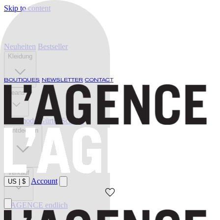
Skip to content
Neuheiten
Bestseller
Kleidung
BOUTIQUES
NEWSLETTER
CONTACT
Jeans
Bademode
Gürtel
Schuhe
Entdecken
Verkauf
Account
US
|
$
L'AGENCE endlich