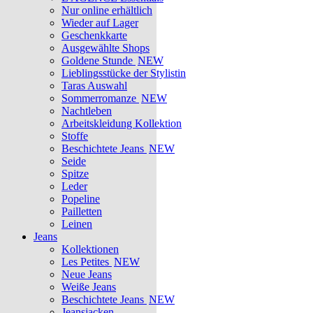
Nur online erhältlich
Wieder auf Lager
Geschenkkarte
Ausgewählte Shops
Goldene Stunde
NEW
Lieblingsstücke der Stylistin
Taras Auswahl
Sommerromanze
NEW
Nachtleben
Arbeitskleidung Kollektion
Stoffe
Beschichtete Jeans
NEW
Seide
Spitze
Leder
Popeline
Pailletten
Leinen
Jeans
Kollektionen
Les Petites
NEW
Neue Jeans
Weiße Jeans
Beschichtete Jeans
NEW
Jeansjacken