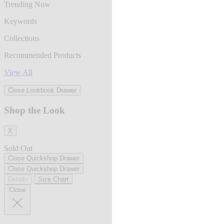
Trending Now
Keywords
Collections
Recommended Products
View All
Close Lookbook Drawer
Shop the Look
X
Sold Out
Close Quickshop Drawer
Close Quickshop Drawer
Details
Size Chart
Close