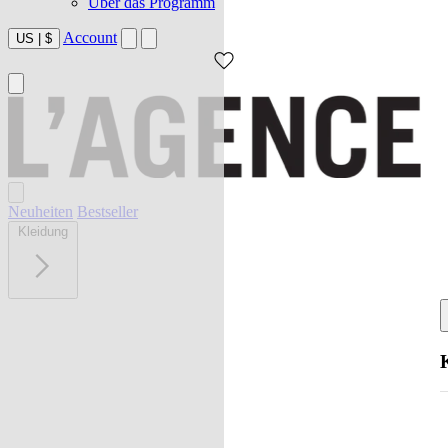
Über das Programm
Account
US
|
$
Neuheiten
Bestseller
Kleidung