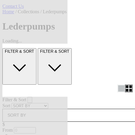
Contact Us
Home
/
Collections
/ Lederpumps
Lederpumps
Loading...
FILTER & SORT
FILTER & SORT
Filter & Sort
Sort
SORT BY
$
From