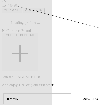
-
$
To
CLEAR ALL
View Results
Loading products...
No Products Found
COLLECTION DETAILS
Join the L’AGENCE List
And enjoy 15% off your first order.
Email
SIGN UP