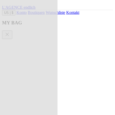
L'AGENCE endlich
Konto
Boutiquen
Wunschliste
Kontakt
US
|
$
MY BAG