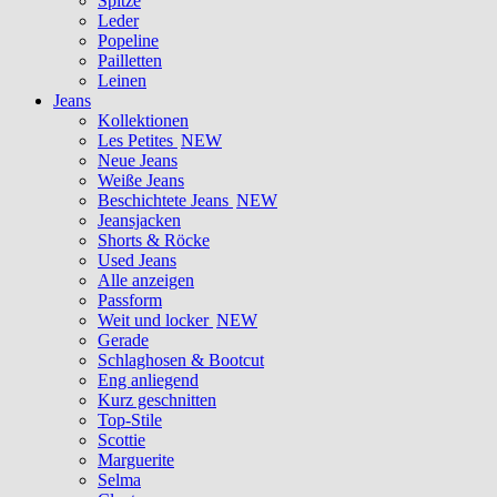
Spitze
Leder
Popeline
Pailletten
Leinen
Jeans
Kollektionen
Les Petites
NEW
Neue Jeans
Weiße Jeans
Beschichtete Jeans
NEW
Jeansjacken
Shorts & Röcke
Used Jeans
Alle anzeigen
Passform
Weit und locker
NEW
Gerade
Schlaghosen & Bootcut
Eng anliegend
Kurz geschnitten
Top-Stile
Scottie
Marguerite
Selma