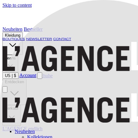
Skip to content
Neuheiten
Bestseller
Kleidung
BOUTIQUES
NEWSLETTER
CONTACT
Jeans
Account
Bademode
Gürtel
Schuhe
US
|
$
Entdecken
Verkauf
L'AGENCE endlich
Neuheiten
Kollektionen