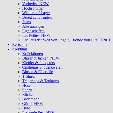
Vorherbst
NEW
Hochsommer
Wieder auf Lager
Bereit zum Tragen
Jeans
Alle anzeigen
Eigenschaften
Les Petites
NEW
Elle, aus der Welt von Legally Blonde von L’AGENCE
Bestseller
Kleidung
Kollektionen
Blazer & Jacken
NEW
Kleider & Jumpsuits
Cardigans & Strickwaren
Blusen & Oberteile
T-Shirts
Trägertops & Tanktops
Hosen
Shorts
Röcke
Bademode
Gürtel
NEW
Hüte
Passende Sets
NEW