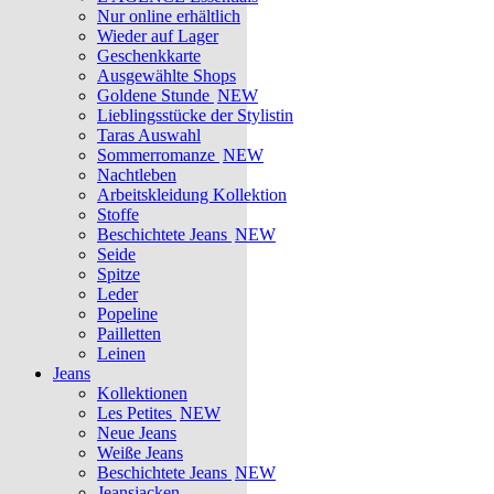
Nur online erhältlich
Wieder auf Lager
Geschenkkarte
Ausgewählte Shops
Goldene Stunde
NEW
Lieblingsstücke der Stylistin
Taras Auswahl
Sommerromanze
NEW
Nachtleben
Arbeitskleidung Kollektion
Stoffe
Beschichtete Jeans
NEW
Seide
Spitze
Leder
Popeline
Pailletten
Leinen
Jeans
Kollektionen
Les Petites
NEW
Neue Jeans
Weiße Jeans
Beschichtete Jeans
NEW
Jeansjacken