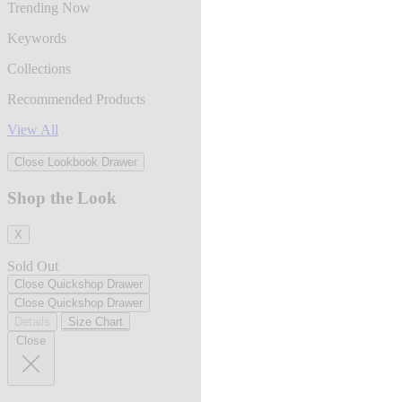
Trending Now
Keywords
Collections
Recommended Products
View All
Close Lookbook Drawer
Shop the Look
X
Sold Out
Close Quickshop Drawer
Close Quickshop Drawer
Details
Size Chart
Close