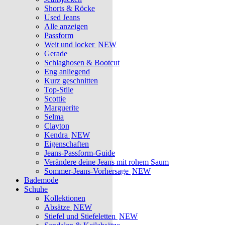
Shorts & Röcke
Used Jeans
Alle anzeigen
Passform
Weit und locker
NEW
Gerade
Schlaghosen & Bootcut
Eng anliegend
Kurz geschnitten
Top-Stile
Scottie
Marguerite
Selma
Clayton
Kendra
NEW
Eigenschaften
Jeans-Passform-Guide
Verändere deine Jeans mit rohem Saum
Sommer-Jeans-Vorhersage
NEW
Bademode
Schuhe
Kollektionen
Absätze
NEW
Stiefel und Stiefeletten
NEW