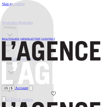
Skip to content
Neuheiten
Bestseller
Kleidung
BOUTIQUES
NEWSLETTER
CONTACT
Jeans
Bademode
Gürtel
Schuhe
Entdecken
Verkauf
Account
US
|
$
L'AGENCE endlich