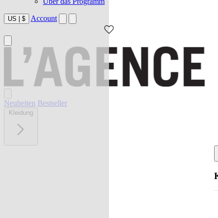
Über das Programm
Account
US
|
$
Neuheiten
Bestseller
Kleidung