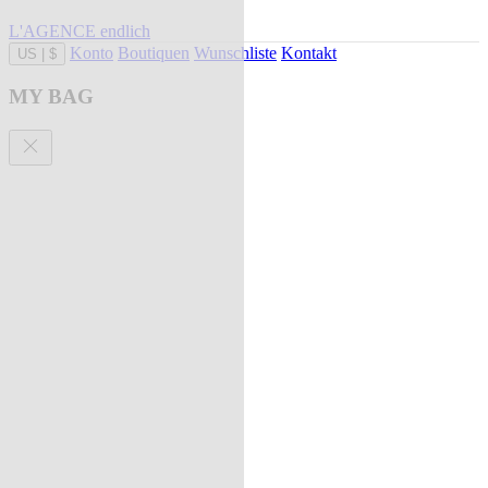
L'AGENCE endlich
Konto
Boutiquen
Wunschliste
Kontakt
US
|
$
MY BAG