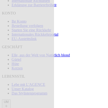
Internationale Richtlinien
Erklärung zur Barrierefreiheit
KONTO
Ihr Konto
Bestellung verfolgen
Starten Sie eine Rückkehr
Internationales Rückkehrportal
EU-Austrittslink
GESCHÄFT
Elle, aus der Welt von Natürlich blond
Gürtel
Hüte
Kerzen
LEBENSSTIL
Lebe mit L'AGENCE
Unser Katalog
Das Stylistenprogramm
UM