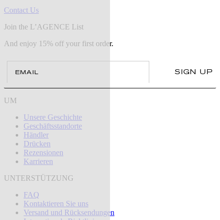
Contact Us
Join the L’AGENCE List
And enjoy 15% off your first order.
Email
SIGN UP
UM
Unsere Geschichte
Geschäftsstandorte
Händler
Drücken
Rezensionen
Karrieren
UNTERSTÜTZUNG
FAQ
Kontaktieren Sie uns
Versand und Rücksendungen