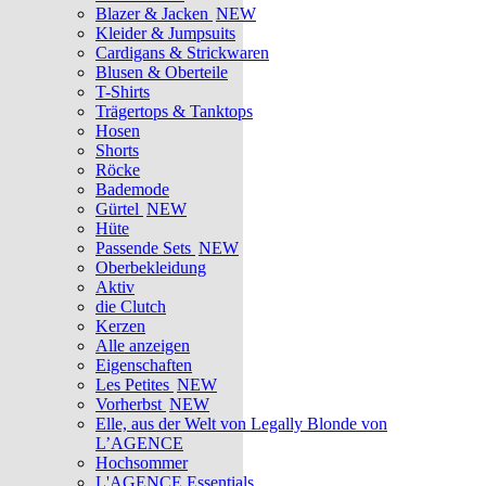
Blazer & Jacken
NEW
Kleider & Jumpsuits
Cardigans & Strickwaren
Blusen & Oberteile
T-Shirts
Trägertops & Tanktops
Hosen
Shorts
Röcke
Bademode
Gürtel
NEW
Hüte
Passende Sets
NEW
Oberbekleidung
Aktiv
die Clutch
Kerzen
Alle anzeigen
Eigenschaften
Les Petites
NEW
Vorherbst
NEW
Elle, aus der Welt von Legally Blonde von
L’AGENCE
Hochsommer
L'AGENCE Essentials