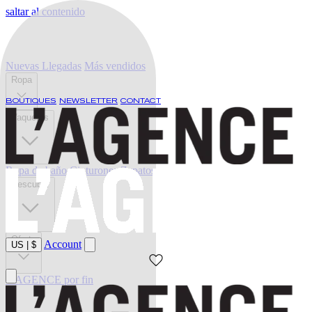
saltar al contenido
Nuevas Llegadas
Más vendidos
Ropa
BOUTIQUES
NEWSLETTER
CONTACT
Vaqueros
Ropa de baño
Cinturones
Zapatos
Descubrir
Oferta
Account
US
|
$
L'AGENCE por fin