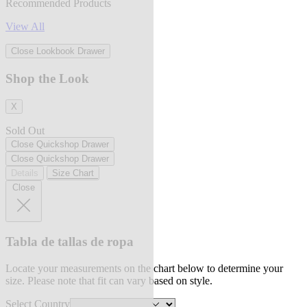
Recommended Products
View All
Close Lookbook Drawer
Shop the Look
X
Sold Out
Close Quickshop Drawer
Close Quickshop Drawer
Details
Size Chart
Close
Tabla de tallas de ropa
Locate your measurements on the chart below to determine your
size. Please note that fit can vary based on style.
Select Country