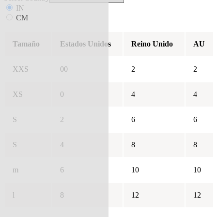
IN
CM
Tamaño
Estados Unidos
Reino Unido
AU
XXS
00
2
2
XS
0
4
4
S
2
6
6
S
4
8
8
m
6
10
10
l
8
12
12