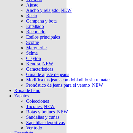
Ajuste
Ancho y relajado
NEW
Recto
Campana y bota
Entallado
Recortado
Estilos principales
Scottie
Marguerite
Selma
Clayton
Kendra
NEW
Características
Guía de ajuste de jeans
Modifica tus jeans con dobladillo sin rematar
Pronóstico de jeans para el verano
NEW
Ropa de baño
Zapatos
Colecciones
Tacones
NEW
Botas y botines
NEW
Sandalias y cuñas
Zapatillas deportivas
Ver todo