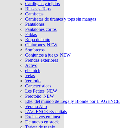
Cárdigans y tejidos
Blusas y Tops
Camisetas
Camisetas de tirantes y tops sin mangas
Pantalones
Pantalones cortos
Faldas
Ropa de baño
Cinturones
NEW
Sombreros
Conjuntos a juego
NEW
Prendas exteriores
Activo
el clutch
Velas
Ver todo
Características
Les Petites
NEW
Preotoño
NEW
Elle, del mundo de Legally Blonde por L’AGENCE
Verano Alto
L'AGENCE Essentials
Exclusivos en línea
De nuevo en stock
Tarjeta de regalo