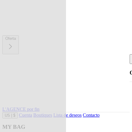
Oferta
L'AGENCE por fin
Cuenta
Boutiques
Lista de deseos
Contacto
US
|
$
MY BAG