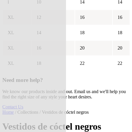
l
10
14
14
XL
12
16
16
XL
14
18
18
XL
16
20
20
XL
18
22
22
Need more help?
We know our products inside and out. Email us and we'll help you
find the right size of any style your heart desires.
Contact Us
Home
/
Collections
/ Vestidos de cóctel negros
Vestidos de cóctel negros