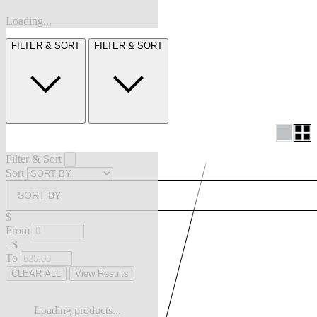
Loading...
FILTER & SORT
FILTER & SORT
Filter & Sort
Sort
SORT BY
$
From
-
$
To
CLEAR ALL
View Results
Loading products...