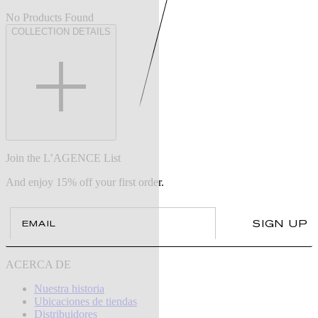
No Products Found
COLLECTION DETAILS
Join the L’AGENCE List
And enjoy 15% off your first order.
Email
SIGN UP
ACERCA DE
Nuestra historia
Ubicaciones de tiendas
Distribuidores