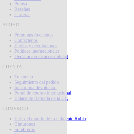
Prensa
Reseñas
Carreras
APOYO
Preguntas frecuentes
Contáctenos
Envíos y devoluciones
Políticas internacionales
Declaración de accesibilidad
CUENTA
Tu cuenta
Seguimiento del pedido
Iniciar una devolución
Portal de retorno internacional
Enlace de Retirada de la UE
COMERCIO
Elle, del mundo de Legalmente Rubia
Cinturones
Sombreros