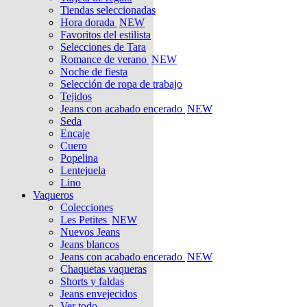
Tiendas seleccionadas
Hora dorada
NEW
Favoritos del estilista
Selecciones de Tara
Romance de verano
NEW
Noche de fiesta
Selección de ropa de trabajo
Tejidos
Jeans con acabado encerado
NEW
Seda
Encaje
Cuero
Popelina
Lentejuela
Lino
Vaqueros
Colecciones
Les Petites
NEW
Nuevos Jeans
Jeans blancos
Jeans con acabado encerado
NEW
Chaquetas vaqueras
Shorts y faldas
Jeans envejecidos
Ver todo