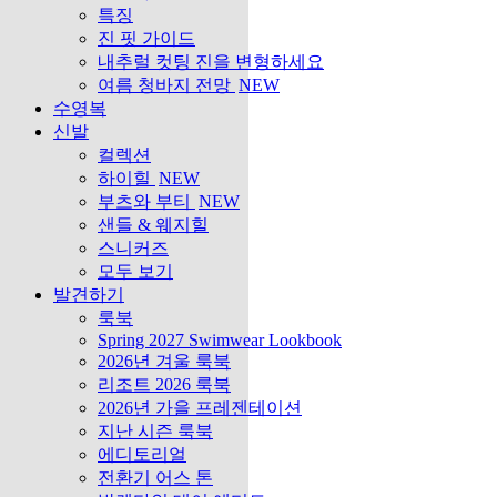
특징
진 핏 가이드
내추럴 컷팅 진을 변형하세요
여름 청바지 전망
NEW
수영복
신발
컬렉션
하이힐
NEW
부츠와 부티
NEW
샌들 & 웨지힐
스니커즈
모두 보기
발견하기
룩북
Spring 2027 Swimwear Lookbook
2026년 겨울 룩북
리조트 2026 룩북
2026년 가을 프레젠테이션
지난 시즌 룩북
에디토리얼
전환기 어스 톤