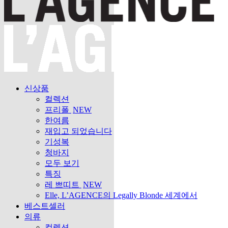
신상품
컬렉션
프리폴
NEW
한여름
재입고 되었습니다
기성복
청바지
모두 보기
특징
레 쁘띠트
NEW
Elle, L’AGENCE의 Legally Blonde 세계에서
베스트셀러
의류
컬렉션