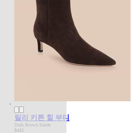
릴리 키튼 힐 부티
Dark Brown Suede
$445