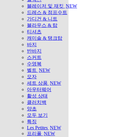
블레이저 및 재킷
NEW
드레스 & 점프수트
가디건 & 니트
블라우스 & 탑
티셔츠
캐미솔 & 탱크탑
바지
반바지
스커트
수영복
벨트
NEW
모자
세트 상품
NEW
아우터웨어
활성 상태
클러치백
양초
모두 보기
특징
Les Petites
NEW
프리폴
NEW