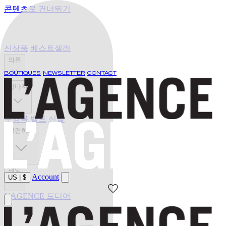
콘텐츠로 건너뛰기
신상품
베스트셀러
의류
BOUTIQUES
NEWSLETTER
CONTACT
청바지
수영복
벨트
신발
발견하기
세일
Account
US
|
$
L'AGENCE 드디어