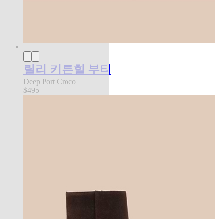
릴리 키튼힐 부티
Deep Port Croco
$495