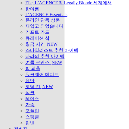
Elle, L’AGENCE의 Legally Blonde 세계에서
한여름
L'AGENCE Essentials
온라인 단독 상품
재입고 되었습니다
기프트 카드
큐레이션 샵
황금 시간
NEW
스타일리스트 추천 아이템
타라의 추천 아이템
여름 로맨스
NEW
밤 외출
워크웨어 에디트
원단
코팅 진
NEW
실크
레이스
가죽
포플린
스팽글
린넨
청바지