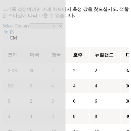
크기를 결정하려면 아래 차트에서 측정 값을 찾으십시오. 적합
은 스타일에 따라 다를 수 있습니다.
Select Country
IN
CM
크기
미국
영국
호주
뉴질랜드
IT
XXS
00
2
2
2
34
XS
0
4
4
4
36
S
2
6
6
6
38
S
4
8
8
8
40