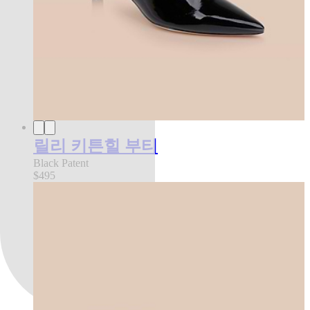
릴리 키튼힐 부티
Black Patent
$495