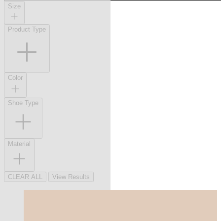
Size
Product Type
Color
Shoe Type
Material
CLEAR ALL
View Results