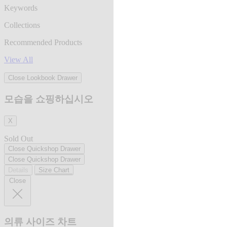
Keywords
Collections
Recommended Products
View All
Close Lookbook Drawer
모습을 쇼핑하십시오
X
Sold Out
Close Quickshop Drawer
Close Quickshop Drawer
Details
Size Chart
Close
의류 사이즈 차트