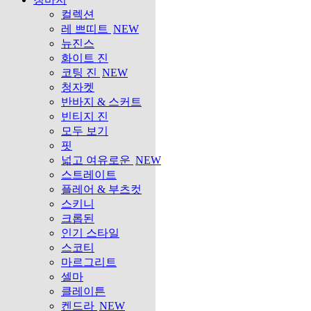
컬렉션
레 쁘띠트
NEW
뉴진스
화이트 진
코팅 진
NEW
청자켓
반바지 & 스커트
빈티지 진
모두 보기
핏
넓고 여유로운
NEW
스트레이트
플레어 & 부츠컷
스키니
크롭된
인기 스타일
스코티
마르그리트
셀마
클레이튼
켄드라
NEW