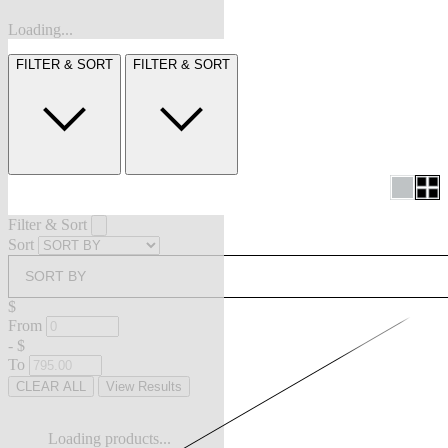
Loading...
FILTER & SORT
FILTER & SORT
Filter & Sort
Sort
SORT BY
$
From
-
$
To
CLEAR ALL
View Results
Loading products...