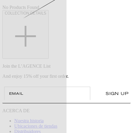
No Products Found
COLLECTION DETAILS
Join the L’AGENCE List
And enjoy 15% off your first order.
Email
SIGN UP
ACERCA DE
Nuestra historia
Ubicaciones de tiendas
Distribuidores