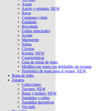
Ajuste
Ancho y relajado
NEW
Recto
Campana y bota
Entallado
Recortado
Estilos principales
Scottie
Marguerite
Selma
Clayton
Kendra
NEW
Características
Guía de ajuste de jeans
Modifica tus jeans con dobladillo sin rematar
Pronóstico de jeans para el verano
NEW
Ropa de baño
Zapatos
Colecciones
Tacones
NEW
Botas y botines
NEW
Sandalias y cuñas
Zapatillas deportivas
Ver todo