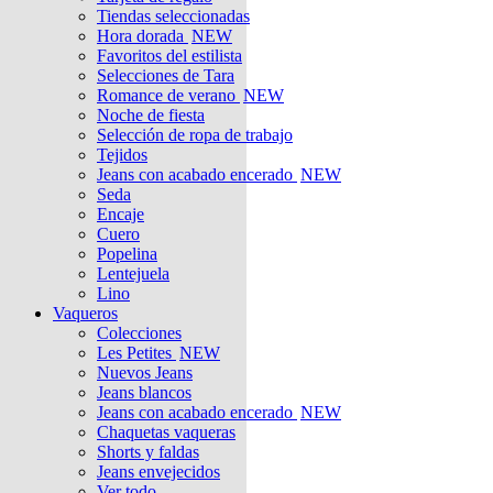
Tiendas seleccionadas
Hora dorada
NEW
Favoritos del estilista
Selecciones de Tara
Romance de verano
NEW
Noche de fiesta
Selección de ropa de trabajo
Tejidos
Jeans con acabado encerado
NEW
Seda
Encaje
Cuero
Popelina
Lentejuela
Lino
Vaqueros
Colecciones
Les Petites
NEW
Nuevos Jeans
Jeans blancos
Jeans con acabado encerado
NEW
Chaquetas vaqueras
Shorts y faldas
Jeans envejecidos
Ver todo