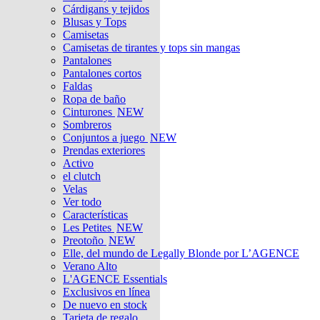
Cárdigans y tejidos
Blusas y Tops
Camisetas
Camisetas de tirantes y tops sin mangas
Pantalones
Pantalones cortos
Faldas
Ropa de baño
Cinturones
NEW
Sombreros
Conjuntos a juego
NEW
Prendas exteriores
Activo
el clutch
Velas
Ver todo
Características
Les Petites
NEW
Preotoño
NEW
Elle, del mundo de Legally Blonde por L’AGENCE
Verano Alto
L'AGENCE Essentials
Exclusivos en línea
De nuevo en stock
Tarjeta de regalo