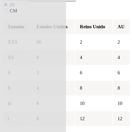
IN
CM
Tamaño
Estados Unidos
Reino Unido
AU
XXS
00
2
2
XS
0
4
4
S
2
6
6
S
4
8
8
m
6
10
10
l
8
12
12