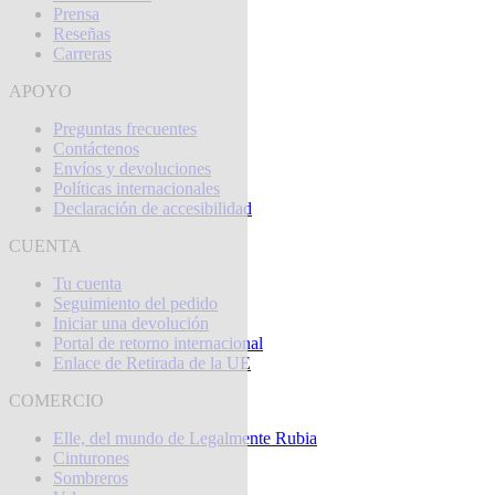
Prensa
Reseñas
Carreras
APOYO
Preguntas frecuentes
Contáctenos
Envíos y devoluciones
Políticas internacionales
Declaración de accesibilidad
CUENTA
Tu cuenta
Seguimiento del pedido
Iniciar una devolución
Portal de retorno internacional
Enlace de Retirada de la UE
COMERCIO
Elle, del mundo de Legalmente Rubia
Cinturones
Sombreros