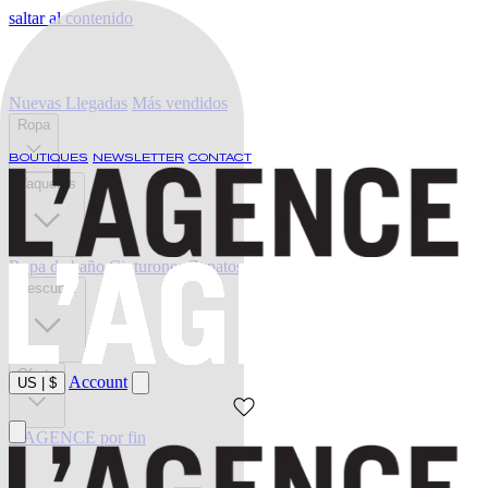
saltar al contenido
Nuevas Llegadas
Más vendidos
Ropa
BOUTIQUES
NEWSLETTER
CONTACT
Vaqueros
Ropa de baño
Cinturones
Zapatos
Descubrir
Oferta
Account
US
|
$
L'AGENCE por fin