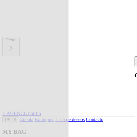
Oferta
L'AGENCE por fin
Cuenta
Boutiques
Lista de deseos
Contacto
US
|
$
MY BAG