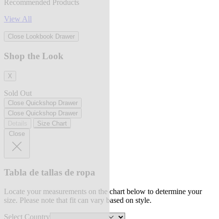
Recommended Products
View All
Close Lookbook Drawer
Shop the Look
X
Sold Out
Close Quickshop Drawer
Close Quickshop Drawer
Details
Size Chart
Close
Tabla de tallas de ropa
Locate your measurements on the chart below to determine your
size. Please note that fit can vary based on style.
Select Country