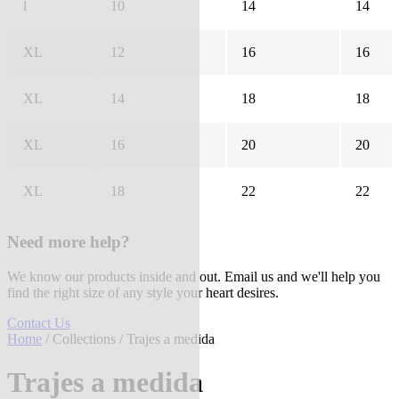
l
10
14
14
XL
12
16
16
XL
14
18
18
XL
16
20
20
XL
18
22
22
Need more help?
We know our products inside and out. Email us and we'll help you
find the right size of any style your heart desires.
Contact Us
Home
/
Collections
/ Trajes a medida
Trajes a medida