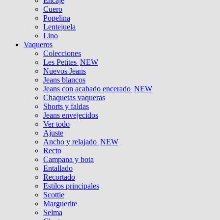
Encaje
Cuero
Popelina
Lentejuela
Lino
Vaqueros
Colecciones
Les Petites
NEW
Nuevos Jeans
Jeans blancos
Jeans con acabado encerado
NEW
Chaquetas vaqueras
Shorts y faldas
Jeans envejecidos
Ver todo
Ajuste
Ancho y relajado
NEW
Recto
Campana y bota
Entallado
Recortado
Estilos principales
Scottie
Marguerite
Selma