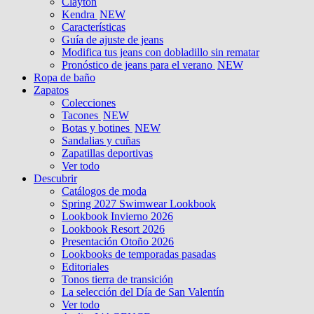
Clayton
Kendra
NEW
Características
Guía de ajuste de jeans
Modifica tus jeans con dobladillo sin rematar
Pronóstico de jeans para el verano
NEW
Ropa de baño
Zapatos
Colecciones
Tacones
NEW
Botas y botines
NEW
Sandalias y cuñas
Zapatillas deportivas
Ver todo
Descubrir
Catálogos de moda
Spring 2027 Swimwear Lookbook
Lookbook Invierno 2026
Lookbook Resort 2026
Presentación Otoño 2026
Lookbooks de temporadas pasadas
Editoriales
Tonos tierra de transición
La selección del Día de San Valentín
Ver todo