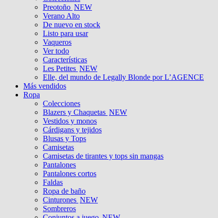
Preotoño
NEW
Verano Alto
De nuevo en stock
Listo para usar
Vaqueros
Ver todo
Características
Les Petites
NEW
Elle, del mundo de Legally Blonde por L’AGENCE
Más vendidos
Ropa
Colecciones
Blazers y Chaquetas
NEW
Vestidos y monos
Cárdigans y tejidos
Blusas y Tops
Camisetas
Camisetas de tirantes y tops sin mangas
Pantalones
Pantalones cortos
Faldas
Ropa de baño
Cinturones
NEW
Sombreros
Conjuntos a juego
NEW