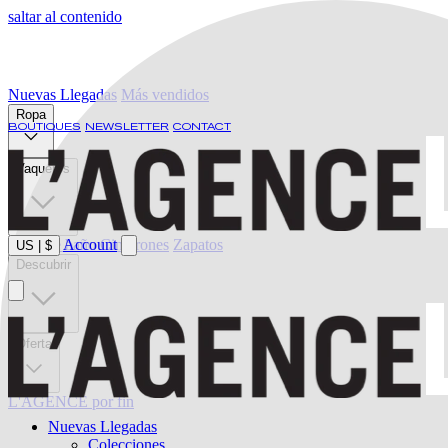
saltar al contenido
Nuevas Llegadas
Más vendidos
Ropa
BOUTIQUES
NEWSLETTER
CONTACT
Vaqueros
Ropa de baño
Account
Cinturones
Zapatos
US
|
$
Descubrir
Oferta
L'AGENCE por fin
Nuevas Llegadas
Colecciones