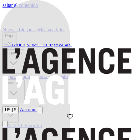
saltar al contenido
Nuevas Llegadas
Más vendidos
Ropa
BOUTIQUES
NEWSLETTER
CONTACT
Vaqueros
Ropa de baño
Cinturones
Zapatos
Descubrir
Oferta
Account
US
|
$
L'AGENCE por fin