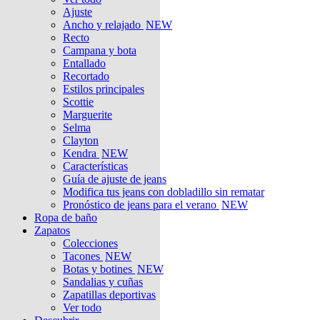
Ajuste
Ancho y relajado
NEW
Recto
Campana y bota
Entallado
Recortado
Estilos principales
Scottie
Marguerite
Selma
Clayton
Kendra
NEW
Características
Guía de ajuste de jeans
Modifica tus jeans con dobladillo sin rematar
Pronóstico de jeans para el verano
NEW
Ropa de baño
Zapatos
Colecciones
Tacones
NEW
Botas y botines
NEW
Sandalias y cuñas
Zapatillas deportivas
Ver todo