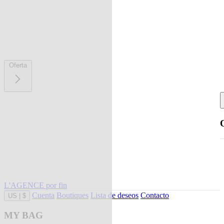
Oferta
L'AGENCE por fin
Cuenta
Boutiques
Lista de deseos
Contacto
US
|
$
MY BAG