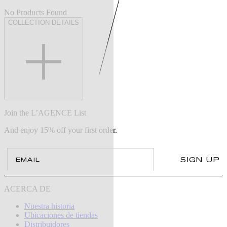
No Products Found
COLLECTION DETAILS
Join the L’AGENCE List
And enjoy 15% off your first order.
Email
SIGN UP
ACERCA DE
Nuestra historia
Ubicaciones de tiendas
Distribuidores