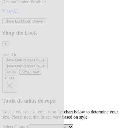
Recommended Products
View All
Close Lookbook Drawer
Shop the Look
X
Sold Out
Close Quickshop Drawer
Close Quickshop Drawer
Details
Size Chart
Close
Tabla de tallas de ropa
Locate your measurements on the chart below to determine your
size. Please note that fit can vary based on style.
Select Country