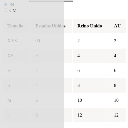
IN
CM
Tamaño
Estados Unidos
Reino Unido
AU
XXS
00
2
2
XS
0
4
4
S
2
6
6
S
4
8
8
m
6
10
10
l
8
12
12