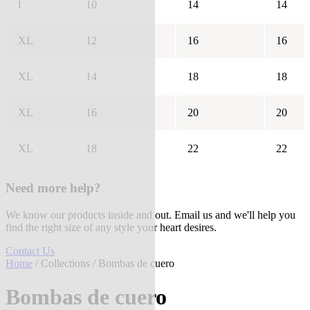
l
10
14
14
XL
12
16
16
XL
14
18
18
XL
16
20
20
XL
18
22
22
Need more help?
We know our products inside and out. Email us and we'll help you
find the right size of any style your heart desires.
Contact Us
Home
/
Collections
/ Bombas de cuero
Bombas de cuero