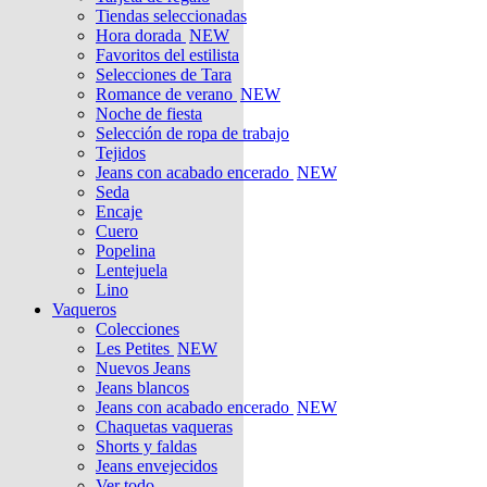
Tiendas seleccionadas
Hora dorada
NEW
Favoritos del estilista
Selecciones de Tara
Romance de verano
NEW
Noche de fiesta
Selección de ropa de trabajo
Tejidos
Jeans con acabado encerado
NEW
Seda
Encaje
Cuero
Popelina
Lentejuela
Lino
Vaqueros
Colecciones
Les Petites
NEW
Nuevos Jeans
Jeans blancos
Jeans con acabado encerado
NEW
Chaquetas vaqueras
Shorts y faldas
Jeans envejecidos
Ver todo