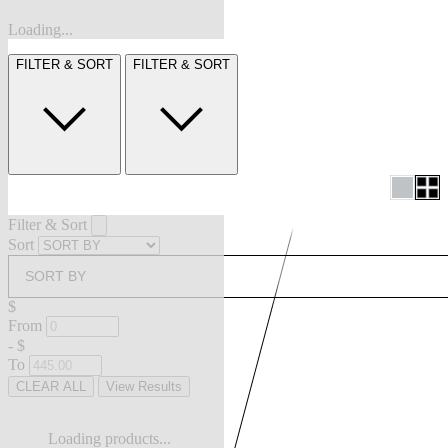
Loading...
FILTER & SORT
FILTER & SORT
Filter & Sort
Sort
SORT BY
$
From
-
$
To
CLEAR ALL
View Results
Loading products...