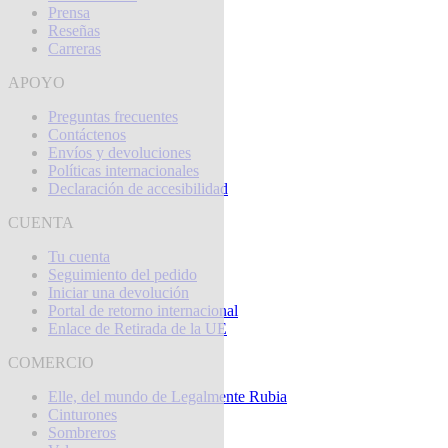
Prensa
Reseñas
Carreras
APOYO
Preguntas frecuentes
Contáctenos
Envíos y devoluciones
Políticas internacionales
Declaración de accesibilidad
CUENTA
Tu cuenta
Seguimiento del pedido
Iniciar una devolución
Portal de retorno internacional
Enlace de Retirada de la UE
COMERCIO
Elle, del mundo de Legalmente Rubia
Cinturones
Sombreros