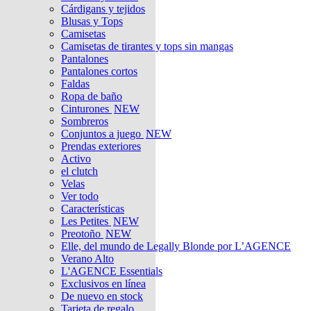
Cárdigans y tejidos
Blusas y Tops
Camisetas
Camisetas de tirantes y tops sin mangas
Pantalones
Pantalones cortos
Faldas
Ropa de baño
Cinturones
NEW
Sombreros
Conjuntos a juego
NEW
Prendas exteriores
Activo
el clutch
Velas
Ver todo
Características
Les Petites
NEW
Preotoño
NEW
Elle, del mundo de Legally Blonde por L’AGENCE
Verano Alto
L'AGENCE Essentials
Exclusivos en línea
De nuevo en stock
Tarjeta de regalo