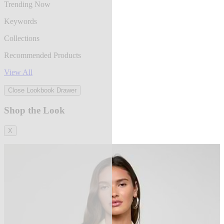
Trending Now
Keywords
Collections
Recommended Products
View All
Close Lookbook Drawer
Shop the Look
X