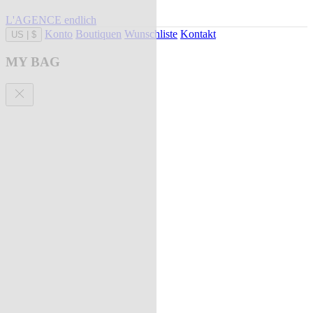
L'AGENCE endlich
Konto
Boutiquen
Wunschliste
Kontakt
US
|
$
MY BAG