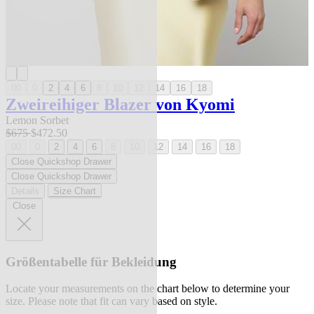
00
0
2
4
6
8
10
12
14
16
18
Zweireihiger Blazer von Kyomi
Lemon Sorbet
$675
$472.50
00
0
2
4
6
8
10
12
14
16
18
Close Quickshop Drawer
Close Quickshop Drawer
Details
Size Chart
Close
Größentabelle für Bekleidung
Locate your measurements on the chart below to determine your
size. Please note that fit can vary based on style.