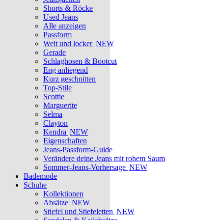
Shorts & Röcke
Used Jeans
Alle anzeigen
Passform
Weit und locker
NEW
Gerade
Schlaghosen & Bootcut
Eng anliegend
Kurz geschnitten
Top-Stile
Scottie
Marguerite
Selma
Clayton
Kendra
NEW
Eigenschaften
Jeans-Passform-Guide
Verändere deine Jeans mit rohem Saum
Sommer-Jeans-Vorhersage
NEW
Bademode
Schuhe
Kollektionen
Absätze
NEW
Stiefel und Stiefeletten
NEW