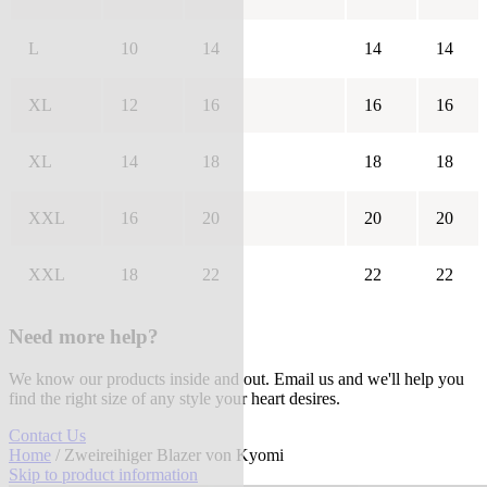
L
10
14
14
14
XL
12
16
16
16
XL
14
18
18
18
XXL
16
20
20
20
XXL
18
22
22
22
Need more help?
We know our products inside and out. Email us and we'll help you
find the right size of any style your heart desires.
Contact Us
Home
/ Zweireihiger Blazer von Kyomi
Skip to product information