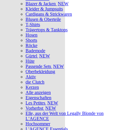
Blazer & Jacken
NEW
Kleider & Jumpsuits
Cardigans & Strickwaren
Blusen & Oberteile
T-Shirts
Trägertops & Tanktops
Hosen
Shorts
Röcke
Bademode
Gürtel
NEW
Hüte
Passende Sets
NEW
Oberbekleidung
Aktiv
die Clutch
Kerzen
Alle anzeigen
Eigenschaften
Les Petites
NEW
Vorherbst
NEW
Elle, aus der Welt von Legally Blonde von
L’AGENCE
Hochsommer
L'AGENCE Essentials