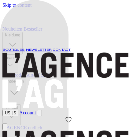
Skip to content
Neuheiten
Bestseller
Kleidung
BOUTIQUES
NEWSLETTER
CONTACT
Jeans
Bademode
Gürtel
Schuhe
Entdecken
Verkauf
Account
US
|
$
L'AGENCE endlich