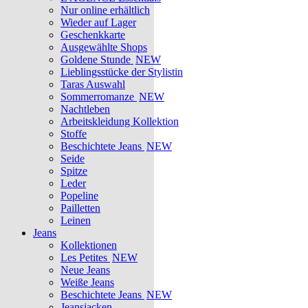
Nur online erhältlich
Wieder auf Lager
Geschenkkarte
Ausgewählte Shops
Goldene Stunde
NEW
Lieblingsstücke der Stylistin
Taras Auswahl
Sommerromanze
NEW
Nachtleben
Arbeitskleidung Kollektion
Stoffe
Beschichtete Jeans
NEW
Seide
Spitze
Leder
Popeline
Pailletten
Leinen
Jeans
Kollektionen
Les Petites
NEW
Neue Jeans
Weiße Jeans
Beschichtete Jeans
NEW
Jeansjacken