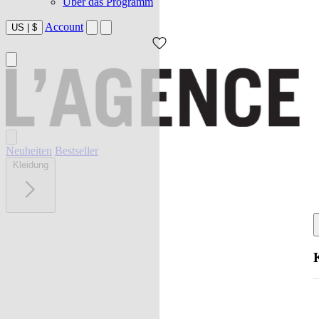
Über das Programm
Account
US
|
$
Neuheiten
Bestseller
Kleidung