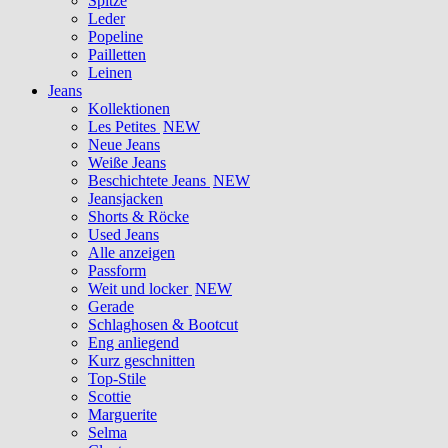
Spitze
Leder
Popeline
Pailletten
Leinen
Jeans
Kollektionen
Les Petites
NEW
Neue Jeans
Weiße Jeans
Beschichtete Jeans
NEW
Jeansjacken
Shorts & Röcke
Used Jeans
Alle anzeigen
Passform
Weit und locker
NEW
Gerade
Schlaghosen & Bootcut
Eng anliegend
Kurz geschnitten
Top-Stile
Scottie
Marguerite
Selma