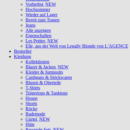
Vorherbst
NEW
Hochsommer
Wieder auf Lager
Bereit zum Tragen
Jeans
Alle anzeigen
Eigenschaften
Les Petites
NEW
Elle, aus der Welt von Legally Blonde von L’AGENCE
Bestseller
Kleidung
Kollektionen
Blazer & Jacken
NEW
Kleider & Jumpsuits
Cardigans & Strickwaren
Blusen & Oberteile
T-Shirts
Trägertops & Tanktops
Hosen
Shorts
Röcke
Bademode
Gürtel
NEW
Hüte
Passende Sets
NEW