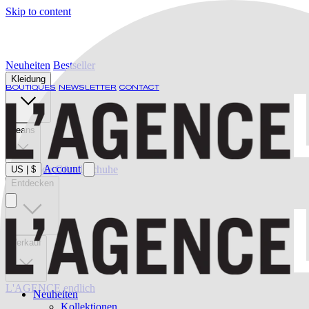
Skip to content
Neuheiten
Bestseller
Kleidung
BOUTIQUES
NEWSLETTER
CONTACT
Jeans
Account
Bademode
Gürtel
Schuhe
US
|
$
Entdecken
Verkauf
L'AGENCE endlich
Neuheiten
Kollektionen